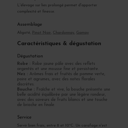
L'élevage sur lies prolongé permet d'apporter
complexité et finesse.
Assemblage
Aligoté,
Pinot Noir
,
Chardonnay
,
Gamay
Caractéristiques & dégustation
Dégustation
Robe :
Robe jaune pâle avec des reflets
argentés et une mousse fine et persistante.
Nez :
Arômes frais et fruités de pomme verte,
poire et agrumes, avec des notes florales
discrètes.
Bouche :
Fraîche et vive, la bouche présente une
belle acidité équilibrée par une légère rondeur,
avec des saveurs de fruits blancs et une touche
de brioche en finale.
Service
Servir bien frais, entre 8 et 10°C. Un carafage n'est