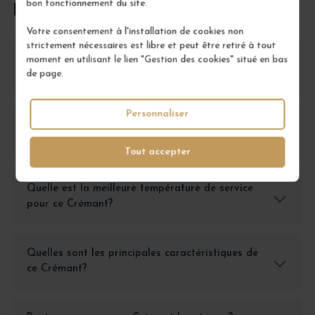
bon fonctionnement du site.
FOIRE AUX QUESTIONS
Votre consentement à l'installation de cookies non
strictement nécessaires est libre et peut être retiré à tout
Comment conserver le Crémant de Bourgogne
moment en utilisant le lien "Gestion des cookies" situé en bas
de page.
Perle de Jade?
Personnaliser
Quels sont les accords mets-vins parfaits avec
ce Crémant?
Tout accepter
Quelle est la meilleure température de service
pour ce Crémant?
Quelles sont les principales caractéristiques de
ce Crémant?