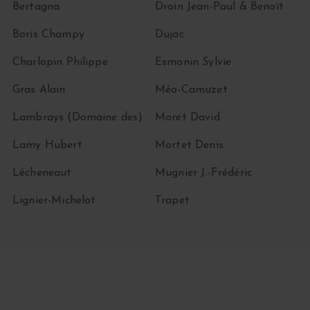
Bertagna
Droin Jean-Paul & Benoït
Boris Champy
Dujac
Charlopin Philippe
Esmonin Sylvie
Gras Alain
Méo-Camuzet
Lambrays (Domaine des)
Moret David
Lamy Hubert
Mortet Denis
Lécheneaut
Mugnier J.-Frédéric
Lignier-Michelot
Trapet