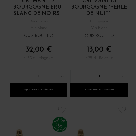
CRÉMANT DE
CRÉMANT DE
BOURGOGNE BRUT
BOURGOGNE "PERLE
BLANC DE NOIRS...
DE NUIT"
Bourgogne
Bourgogne
Vin Blanc
Vin Blanc
LOUIS BOUILLOT
LOUIS BOUILLOT
32,00 €
13,00 €
/ 150 cl : Magnum
/ 75 cl : Bouteille
1
1
AJOUTER AU PANIER
AJOUTER AU PANIER