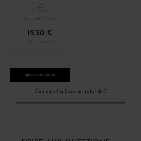
Bourgogne
Vin Blanc
LOUIS BOUILLOT
12,50 €
/ 75 cl : Bouteille
1
AJOUTER AU PANIER
Éleménts 1 à 5 sur un total de 5