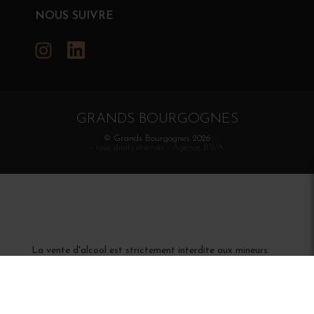
NOUS SUIVRE
Instagram
LinkedIn
GRANDS BOURGOGNES
© Grands Bourgognes 2026
- tous droits réservés -
Agence BWA
La vente d'alcool est strictement interdite aux mineurs.
L'abus d'alcool est dangereux pour la santé. À
consommer avec modération.