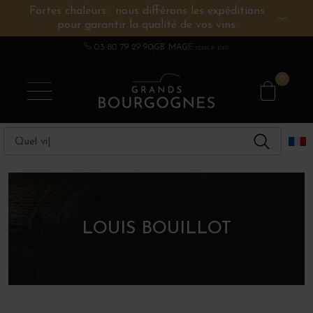
Fortes chaleurs : nous différons les expéditions
pour garantir la qualité de vos vins.
VINS DE BOURGOGNE
AUTRES RÉGIONS
CHAMPAGNE
SPIRITUEUX
DOMAINES
03 80 79 29 90
GB MAG
Espace pro
0
LOUIS BOUILLOT