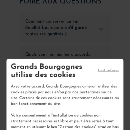
FOIRE AUX QUESTIONS
Comment conserver un vin
Bouillot Louis pour qu'il garde
toutes ses qualités ?
Quels sont les meilleurs accords
mets-vins pour un Bouillot Louis
Grands Bourgognes
?
Tout refuser
utilise des cookies
Avec votre accord, Grands Bourgognes aimerait utiliser des
Quelles sont les caractéristiques
cookies placés par nous et/ou par nos partenaires sur ce
principales des vins Bouillot
site. Certains de ces cookies sont strictement nécessaires au
Louis ?
bon fonctionnement du site.
Votre consentement à l'installation de cookies non
Combien d'appellations
strictement nécessaires est libre et peut être retiré à tout
moment en utilisant le lien "Gestion des cookies" situé en bas
différentes existent pour les vins