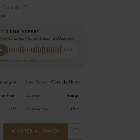
Bouteille 75 cl
ison
T D'UNE EXPERT
rey-Chambertin, un trésor à découvrir
0:00
 Eryane, Responsable E-commerce
urgogne
Côte de Nuits
Sous Région
not Noir
Rouge
Couleur
13°
75 cl
Contenance
AJOUTER AU PANIER