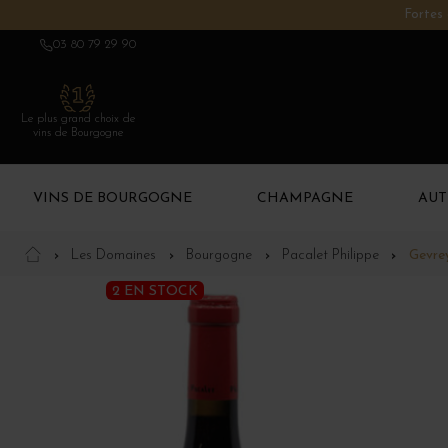
Fortes 
03 80 79 29 90
Le plus grand choix de
vins de Bourgogne
VINS DE BOURGOGNE
CHAMPAGNE
AUT
Les Domaines
Bourgogne
Pacalet Philippe
Gevrey
2 EN STOCK