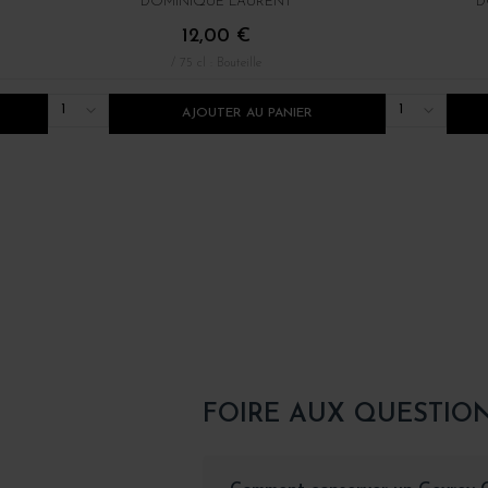
DOMINIQUE LAURENT
D
12,00 €
/ 75 cl : Bouteille
1
1
AJOUTER AU PANIER
FOIRE AUX QUESTIO