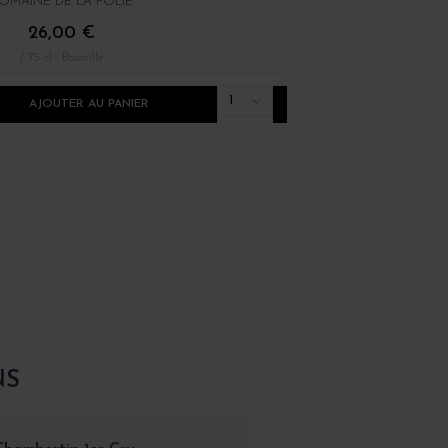
OMAINE DE LA FOLIE
DOMAINE ALAIN GRAS
26,00 €
36,00 €
/ 75 cl : Bouteille
/ 75 cl : Bouteille
1
AJOUTER AU PANIER
AJOUTER AU PANI
NS