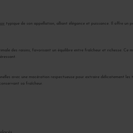
oir
typique de son appellation, alliant élégance et puissance. Il offre un 
ale des raisins, favorisant un équilibre entre fraîcheur et richesse. Ce m
téressant.
onnelles avec une macération respectueuse pour extraire délicatement les 
onservant sa fraîcheur.
olacés.