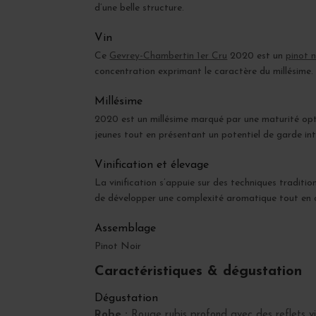
d’une belle structure.
Vin
Ce
Gevrey-Chambertin 1er Cru
2020 est un
pinot n
concentration exprimant le caractère du millésime.
Millésime
2020 est un millésime marqué par une maturité optim
jeunes tout en présentant un potentiel de garde in
Vinification et élevage
La vinification s’appuie sur des techniques traditi
de développer une complexité aromatique tout en c
Assemblage
Pinot Noir
Caractéristiques & dégustation
Dégustation
Robe :
Rouge rubis profond avec des reflets vi