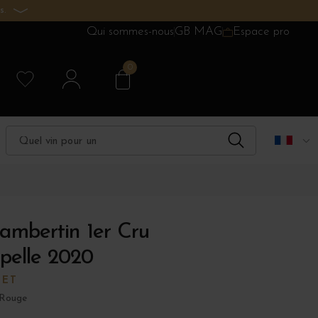
s.
Qui sommes-nous
GB MAG
Espace pro
0
ambertin 1er Cru
pelle 2020
LET
 Rouge