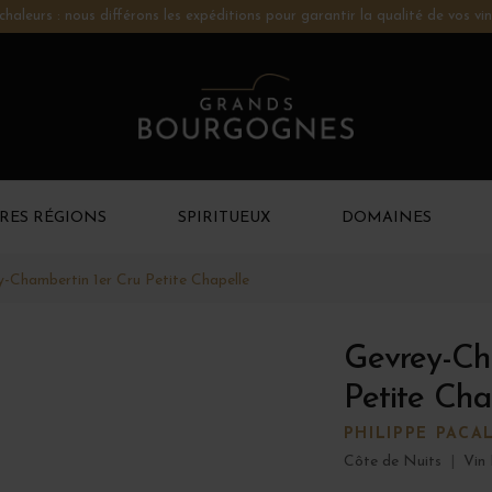
chaleurs : nous différons les expéditions pour garantir la qualité de vos vin
RES RÉGIONS
SPIRITUEUX
DOMAINES
-Chambertin 1er Cru Petite Chapelle
Gevrey-Ch
Petite Cha
PHILIPPE PACA
Côte de Nuits
|
Vin