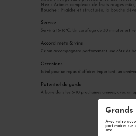
Nez :
Arômes complexes de fruits rouges mûrs, é
Bouche :
Fraîche et structurée, la bouche dével
Service
Servir à 16-18°C. Un carafage de 30 minutes est re
Accord mets & vins
Ce vin accompagnera parfaitement une côte de bœuf 
Occasions
Idéal pour un repas d'affaires important, un annive
Potentiel de garde
À boire dans les 5-10 prochaines années, avec un
Grands 
Avec votre accor
partenaires sur 
site.