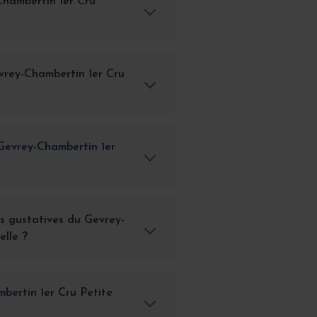
hambertin 1er Cru
evrey-Chambertin 1er Cru
 Gevrey-Chambertin 1er
es gustatives du Gevrey-
elle ?
bertin 1er Cru Petite