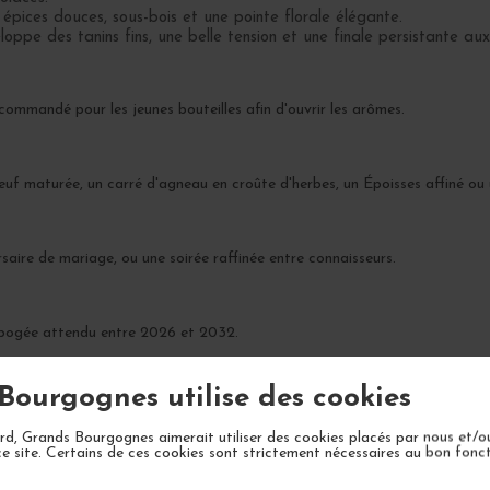
pices douces, sous-bois et une pointe florale élégante.
oppe des tanins fins, une belle tension et une finale persistante au
commandé pour les jeunes bouteilles afin d'ouvrir les arômes.
maturée, un carré d'agneau en croûte d'herbes, un Époisses affiné ou un
rsaire de mariage, ou une soirée raffinée entre connaisseurs.
 apogée attendu entre 2026 et 2032.
Bourgognes utilise des cookies
d, Grands Bourgognes aimerait utiliser des cookies placés par nous et/o
ce site. Certains de ces cookies sont strictement nécessaires au bon fon