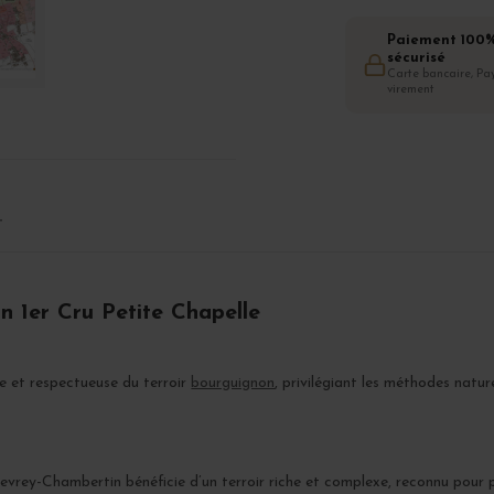
Paiement 100
sécurisé
Carte bancaire, Pay
virement
T
n 1er Cru Petite Chapelle
e et respectueuse du terroir
bourguignon
, privilégiant les méthodes natur
Gevrey-Chambertin bénéficie d’un terroir riche et complexe, reconnu pour 