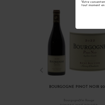
Votre consenteme
tout moment en u
BOURGOGNE PINOT NOIR 20
Bourgogne
Vin Rouge