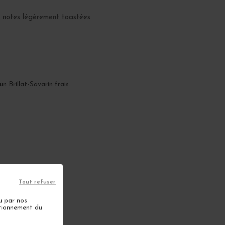
x notes légèrement toastées.
 Brillat-Savarin frais.
Tout refuser
u par nos
ctionnement du