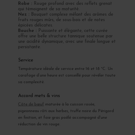
Robe :
Rouge profond avec des reflets grenat
qui témoignent de sa maturité.
Nez :
Bouquet complexe mêlant des arômes de
fruits rouges mûrs, de sous-bois et de notes
épicées délicates.
Bouche :
Puissante et élégante, cette cuvée
offre une belle structure tannique soutenue par
une acidité dynamique, avec une finale longue et
persistante.
Service
Température idéale de service entre 16 et 18 °C. Un
carafage d’une heure est conseillé pour révéler toute
sa complexité.
Accord mets & vins
Côte de bœuf
maturée à la cuisson rosée,
pigeonneau rôti aux herbes, truffe noire du Périgord
en finition, et foie gras poêlé accompagné d'une
réduction de vin rouge.