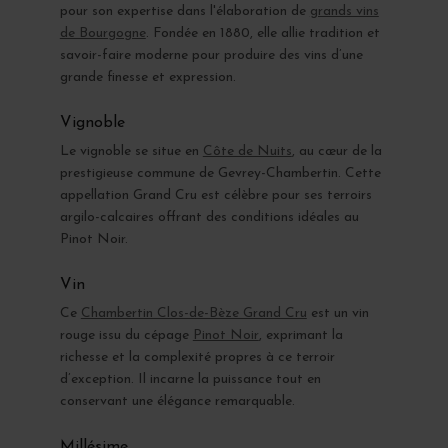
pour son expertise dans l'élaboration de
grands vins
de Bourgogne
. Fondée en 1880, elle allie tradition et
savoir-faire moderne pour produire des vins d’une
grande finesse et expression.
Vignoble
Le vignoble se situe en
Côte de Nuits
, au cœur de la
prestigieuse commune de Gevrey-Chambertin. Cette
appellation Grand Cru est célèbre pour ses terroirs
argilo-calcaires offrant des conditions idéales au
Pinot Noir.
Vin
Ce
Chambertin Clos-de-Bèze Grand Cru
est un vin
rouge issu du cépage
Pinot Noir
, exprimant la
richesse et la complexité propres à ce terroir
d’exception. Il incarne la puissance tout en
conservant une élégance remarquable.
Millésime