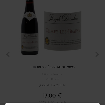
CHOREY-LÈS-BEAUNE 2023
Côte de Beaune
Vin Rouge
JOSEPH DROUHIN
17,00 €
/ 37.5 cl : 1/2 Bouteille