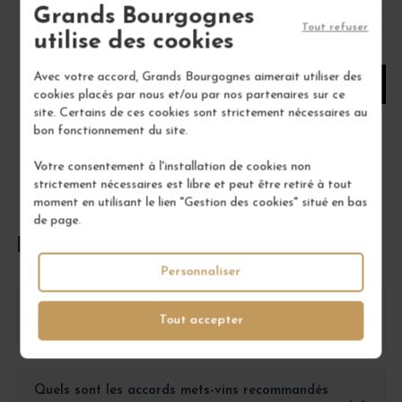
Grands Bourgognes
Tout refuser
utilise des cookies
1
Avec votre accord, Grands Bourgognes aimerait utiliser des
AJOUTER AU PANIER
cookies placés par nous et/ou par nos partenaires sur ce
site. Certains de ces cookies sont strictement nécessaires au
bon fonctionnement du site.
Votre consentement à l'installation de cookies non
strictement nécessaires est libre et peut être retiré à tout
moment en utilisant le lien "Gestion des cookies" situé en bas
de page.
FOIRE AUX QUESTIONS
Personnaliser
Comment conserver le Chambertin Clos-de-
Tout accepter
Bèze?
Quels sont les accords mets-vins recommandés