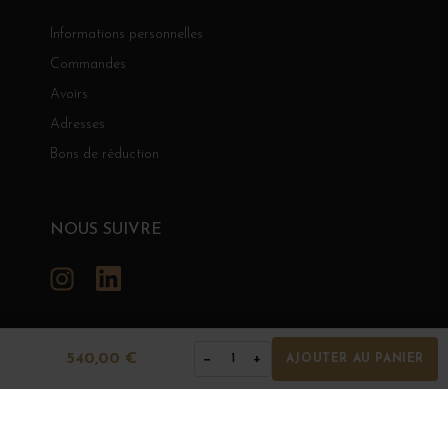
Informations personnelles
Commandes
Avoirs
Adresses
Bons de réduction
NOUS SUIVRE
Instagram
LinkedIn
540,00 €
−
+
1
AJOUTER AU PANIER
GRANDS BOURGOGNES
© Grands Bourgognes 2026
- tous droits réservés -
Agence BWA