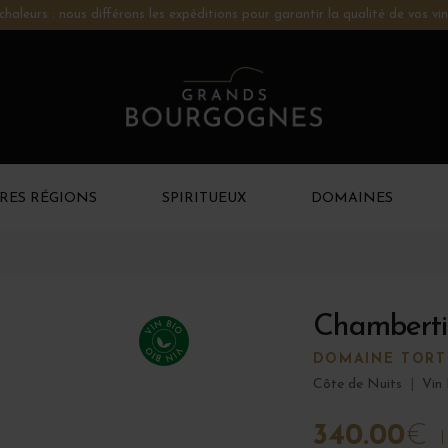
chaleurs : nous différons les expéditions pour garantir la qualité de vos vin
RES RÉGIONS
SPIRITUEUX
DOMAINES
Chamberti
DOMAINE TOR
Côte de Nuits
|
Vin
340.00
€