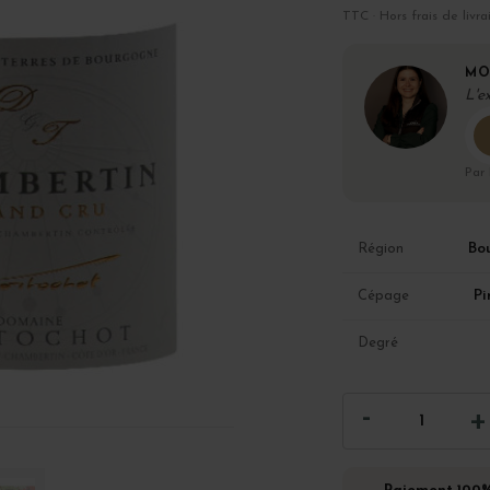
TTC · Hors frais de livra
MO
L'e
Par
Bo
Région
Pi
Cépage
Degré