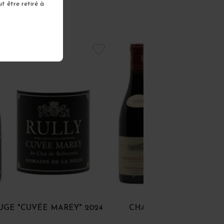
t être retiré à
UGE "CUVÉE MAREY" 2024
CHAMBOLLE-MUSIGNY 