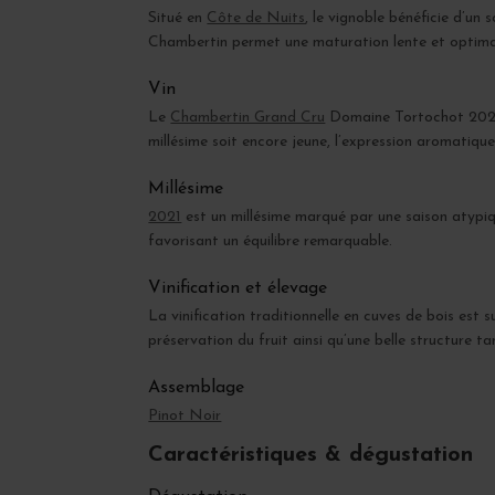
Situé en
Côte de Nuits
, le vignoble bénéficie d’un
Chambertin permet une maturation lente et optimal
Vin
Le
Chambertin Grand Cru
Domaine Tortochot 2021 e
millésime soit encore jeune, l’expression aromatiqu
Millésime
2021
est un millésime marqué par une saison atypiq
favorisant un équilibre remarquable.
Vinification et élevage
La vinification traditionnelle en cuves de bois est 
préservation du fruit ainsi qu’une belle structure ta
Assemblage
Pinot Noir
Caractéristiques & dégustation