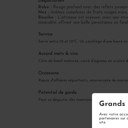
Dégustation
Robe :
Rouge profond avec des reflets pourpres
Nez :
Arômes complexes de fruits rouges mûrs, d
Bouche :
L'attaque est soyeuse, avec une struc
minéralité, offrant une belle persistance en final
Service
Servir entre 16 et 18°C. Un carafage d’une heure est
Accord mets & vins
Côte de bœuf maturée, carré d'agneau en croûte d'
Occasions
Repas d'affaires importants, anniversaire de mariag
Potentiel de garde
Peut se déguster dès maintenant après décantage
Grands 
Avec votre accor
partenaires sur 
site.