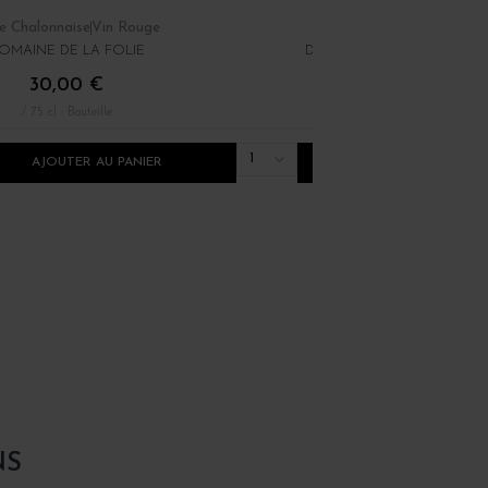
e Chalonnaise
Vin Rouge
Côte de Nuits
Vin Rouge
OMAINE DE LA FOLIE
DOMAINE TAUPENOT MER
30,00 €
89,00 €
/ 75 cl : Bouteille
/ 75 cl : Bouteille
1
AJOUTER AU PANIER
AJOUTER AU PANI
NS