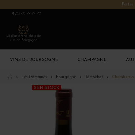
Fortes 
03 80 79 29 90
Le plus grand choix de
vins de Bourgogne
VINS DE BOURGOGNE
CHAMPAGNE
AUT
Les Domaines
Bourgogne
Tortochot
Chambertin
3 EN STOCK