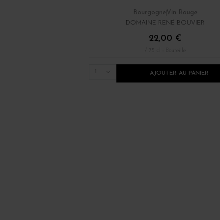
Bourgogne
Vin Rouge
DOMAINE RENÉ BOUVIER
22,00 €
/ 75 cl : Bouteille
1
AJOUTER AU PANIER