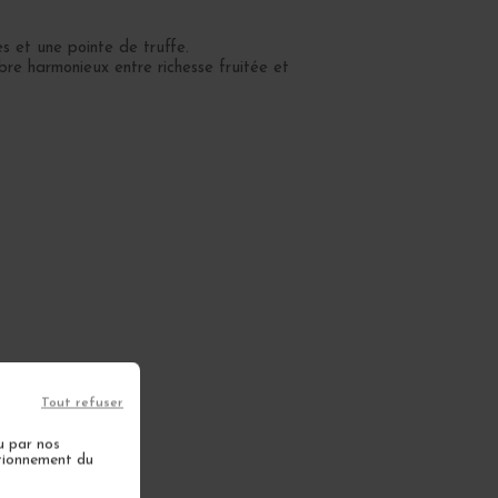
s et une pointe de truffe.
re harmonieux entre richesse fruitée et
Tout refuser
u par nos
ctionnement du