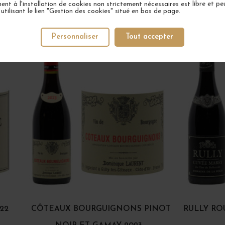
nt à l'installation de cookies non strictement nécessaires est libre et peu
tilisant le lien "Gestion des cookies" situé en bas de page.
VOTRE PROCHAIN COUP DE COEUR
Personnaliser
Tout accepter
22
CÔTEAUX BOURGUIGNONS PINOT
RULLY RO