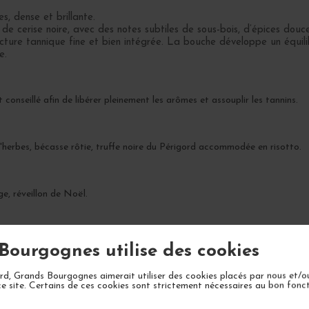
, dense et brillante.
e cerise noire, avec des notes subtiles de sous-bois, d’épices douce
ture tannique fine et bien intégrée. La bouche développe un équilib
e.
 conseillé afin de libérer pleinement les arômes et assouplir les tannins.
herbes, bécasse rôtie, truffe noire du Périgord accommodée en risotto.
e, réveillon de Noël.
, avec un apogée attendu entre 2030 et 2045.
Bourgognes utilise des cookies
d, Grands Bourgognes aimerait utiliser des cookies placés par nous et/o
ce site. Certains de ces cookies sont strictement nécessaires au bon fon