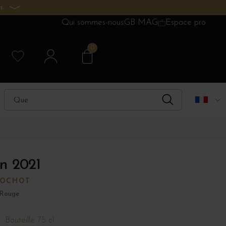
s.
Qui sommes-nous
GB MAG
Espace pro
0
n 2021
TOCHOT
 Rouge
Bouteille 75 cl