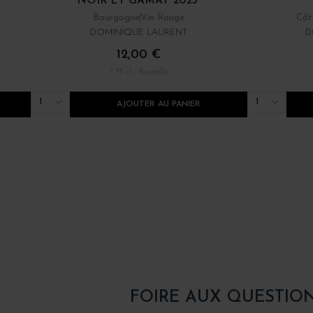
NOIR ET GAMAY 2023
Bourgogne
Vin Rouge
Côt
DOMINIQUE LAURENT
D
12,00 €
/ 75 cl : Bouteille
1
1
AJOUTER AU PANIER
FOIRE AUX QUESTIO