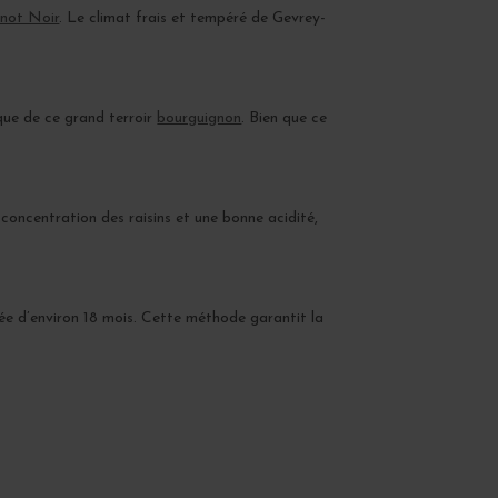
inot Noir
. Le climat frais et tempéré de Gevrey-
que de ce grand terroir
bourguignon
. Bien que ce
concentration des raisins et une bonne acidité,
urée d’environ 18 mois. Cette méthode garantit la