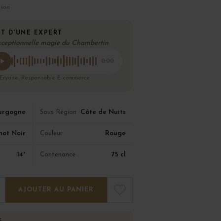
ison
T D'UNE EXPERT
xceptionnelle magie du Chambertin
0:00
 Eryane, Responsable E-commerce
urgogne
Côte de Nuits
Sous Région
not Noir
Rouge
Couleur
14°
75 cl
Contenance
AJOUTER AU PANIER