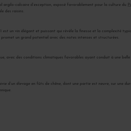
 sol argilo-calcaire d’exception, exposé favorablement pour la culture du
P
e des raisins.
st un vin élégant et puissant qui révèle la finesse et la complexité typi
e promet un grand potentiel avec des notes intenses et structurées.
ue, avec des conditions climatiques favorables ayant conduit à une belle 
suivie d’un élevage en fûts de chêne, dont une partie est neuve, sur une d
nnique.