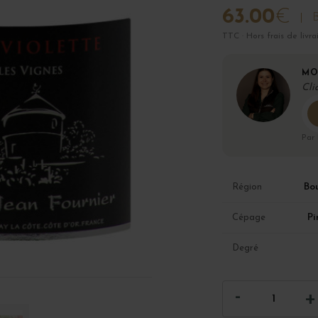
63.00
€
B
TTC · Hors frais de livra
MO
Cli
Par
Bo
Région
Pi
Cépage
Degré