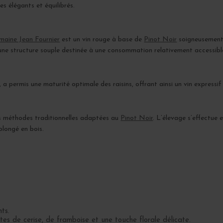
s élégants et équilibrés.
aine Jean Fournier
est un vin rouge à base de
Pinot Noir
soigneusement vi
et une structure souple destinée à une consommation relativement accessibl
a permis une maturité optimale des raisins, offrant ainsi un vin expressif 
les méthodes traditionnelles adaptées au
Pinot Noir
. L’élevage s’effectue
olongé en bois.
nts.
es de cerise, de framboise et une touche florale délicate.