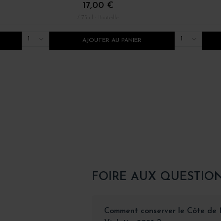
17,00 €
/ 75 cl : Bouteille
1
1
AJOUTER AU PANIER
FOIRE AUX QUESTIO
Comment conserver le Côte de N