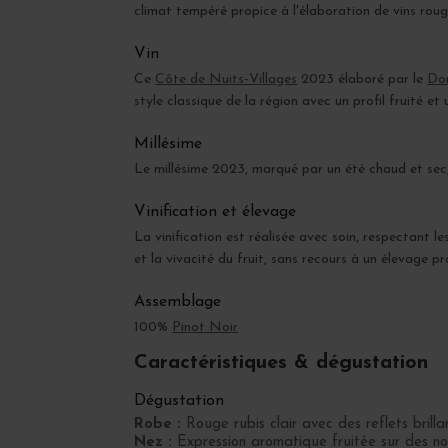
climat tempéré propice à l'élaboration de vins rouge
Vin
Ce
Côte de Nuits-Villages
2023 élaboré par le
Dom
style classique de la région avec un profil fruité 
Millésime
Le millésime 2023, marqué par un été chaud et sec, 
Vinification et élevage
La vinification est réalisée avec soin, respectant 
et la vivacité du fruit, sans recours à un élevage pr
Assemblage
100%
Pinot Noir
Caractéristiques & dégustation
Dégustation
Robe :
Rouge rubis clair avec des reflets brilla
Nez :
Expression aromatique fruitée sur des not