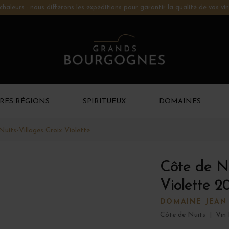
chaleurs : nous différons les expéditions pour garantir la qualité de vos vin
RES RÉGIONS
SPIRITUEUX
DOMAINES
uits-Villages Croix Violette
Côte de Nu
Violette 2
DOMAINE JEAN
Côte de Nuits
|
Vin