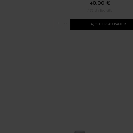
40,00 €
/ 75 cl : Bouteille
1
AJOUTER AU PANIER