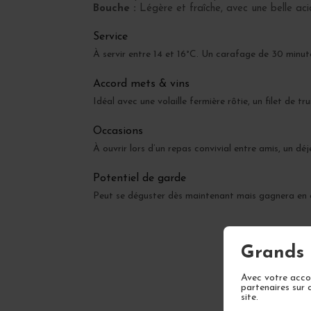
Bouche :
Légère et fraîche, avec une belle aci
Service
À servir entre 14 et 16°C. Un carafage de 30 minute
Accord mets & vins
Idéal avec une volaille fermière rôtie, un filet de
Occasions
À ouvrir lors d’un repas convivial entre amis, un déj
Potentiel de garde
Peut se déguster dès maintenant mais gagnera en com
Grands 
Avec votre accor
partenaires sur 
site.