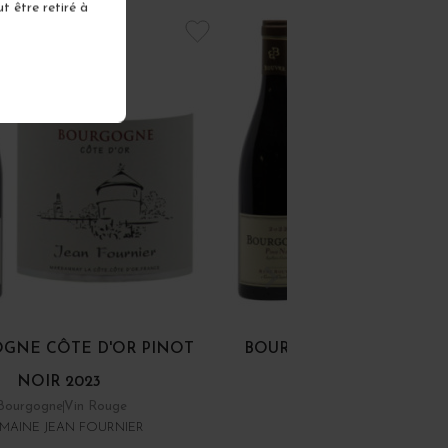
t être retiré à
GNE CÔTE D'OR PINOT
BOURGOGNE PINOT NOI
NOIR 2023
Bourgogne
Vin Rouge
Bourgogne
Vin Rouge
MAINE JEAN FOURNIER
DOMAINE RENÉ BOUVIE