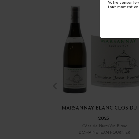
Votre consenteme
tout moment en u
MARSANNAY BLANC CLOS DU 
2023
Côte de Nuits
Vin Blanc
DOMAINE JEAN FOURNIER