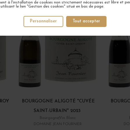
nt à l'installation de cookies non strictement nécessaires est libre et peu
tilisant le lien "Gestion des cookies" situé en bas de page.
Personnaliser
Tout accepter
ROY
BOURGOGNE ALIGOTÉ "CUVÉE
BOURGO
SAINT-URBAIN" 2023
Bourgogne
Vin Blanc
DOMAINE JEAN FOURNIER
DO