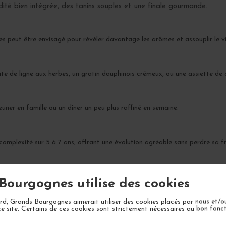
dité bien intégrée, des tanins souples et une finale gourmande.
s peut être envisagé pour révéler davantage les arômes et assouplir le vi
 truite de ligne aux herbes, un gratin dauphinois crémeux, ou une assiette 
euner en famille ou un dîner un peu plus raffiné en semaine.
plexité sur 5 à 7 ans, offrant une évolution agréable sans perdre sa fra
Bourgognes utilise des cookies
d, Grands Bourgognes aimerait utiliser des cookies placés par nous et/o
ce site. Certains de ces cookies sont strictement nécessaires au bon fon
VOTRE PROCHAIN COUP DE COEUR