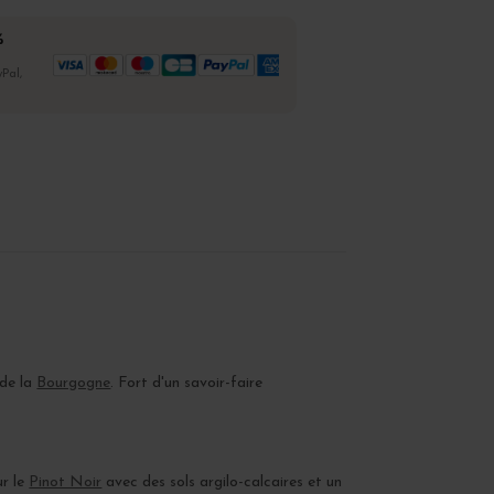
%
Pal,
 de la
Bourgogne
. Fort d'un savoir-faire
ur le
Pinot Noir
avec des sols argilo-calcaires et un