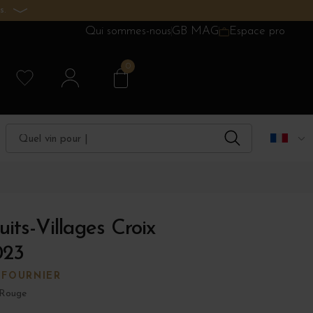
s.
Qui sommes-nous
GB MAG
Espace pro
0
its-Villages Croix
023
 FOURNIER
 Rouge