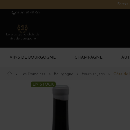
Fortes 
03 80 79 29 90
Le plus grand choix de
vins de Bourgogne
VINS DE BOURGOGNE
CHAMPAGNE
AUT
Les Domaines
Bourgogne
Fournier Jean
Côte de N
EN STOCK