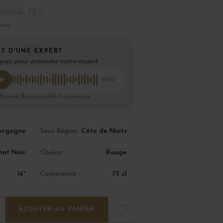
outeille 75 cl
ison
T D'UNE EXPERT
quez pour entendre notre expert
0:00
 Eryane, Responsable E-commerce
urgogne
Côte de Nuits
Sous Région
not Noir
Rouge
Couleur
14°
75 cl
Contenance
AJOUTER AU PANIER