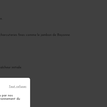
n.
de charcuteries fines comme le jambon de Bayonne.
îcheur initiale.
Tout refuser
u par nos
ctionnement du