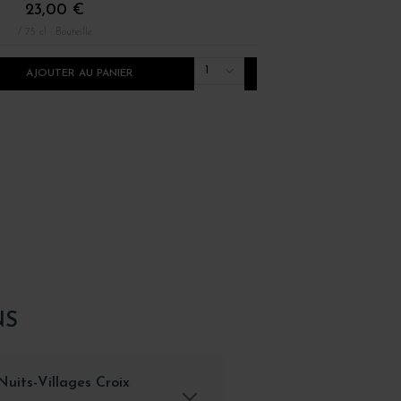
23,00 €
22,00 €
/ 75 cl : Bouteille
/ 75 cl : Bouteille
1
AJOUTER AU PANIER
AJOUTER AU PANI
NS
uits-Villages Croix