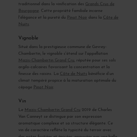
traditionnel dans la vinification des
Grands Crus de
Bourgogne
. Cette propriété familiale incarne
l'élégance et la pureté du
Pinot Noir
dans la
Côte de
Nuits
.
Vignoble
Situé dans la prestigieuse commune de Gevrey-
Chambertin, le vignoble s'étend sur l'appellation
Mazis-Chambertin Grand Cru
, réputée pour ses sols
argilo-calcaires favorisant la concentration et la
finesse des raisins. La
Côte de Nuits
bénéficie d’un
climat tempéré propice à la maturation optimale du
cépage
Pinot Noir
.
Vin
Le
Mazis-Chambertin Grand Cru
2019 de Charles
Van Canneyt se distingue par son expression
aromatique complexe et sa structure élégante. Ce
vin de caractère reflète la typicité du terroir avec
des notes fruitées et épicées, appuyées par une belle