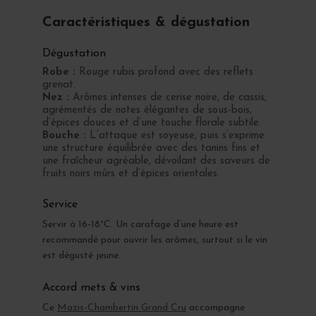
Caractéristiques & dégustation
Dégustation
Robe :
Rouge rubis profond avec des reflets
grenat.
Nez :
Arômes intenses de cerise noire, de cassis,
agrémentés de notes élégantes de sous-bois,
d’épices douces et d’une touche florale subtile.
Bouche :
L’attaque est soyeuse, puis s’exprime
une structure équilibrée avec des tanins fins et
une fraîcheur agréable, dévoilant des saveurs de
fruits noirs mûrs et d’épices orientales.
Service
Servir à 16-18°C. Un carafage d’une heure est
recommandé pour ouvrir les arômes, surtout si le vin
est dégusté jeune.
Accord mets & vins
Ce
Mazis-Chambertin Grand Cru
accompagne