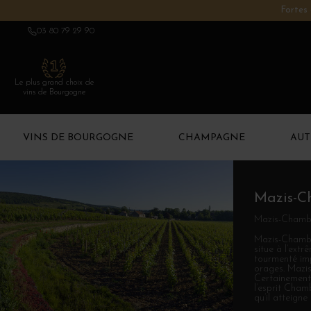
Fortes 
03 80 79 29 90
Le plus grand choix de
vins de Bourgogne
VINS DE BOURGOGNE
CHAMPAGNE
AUT
Mazis-Ch
Mazis-Chamber
Mazis-Chamber
situe à l’ext
tourmenté impo
orages. Mazis
Certainement 
l’esprit Cham
qu’il atteigne