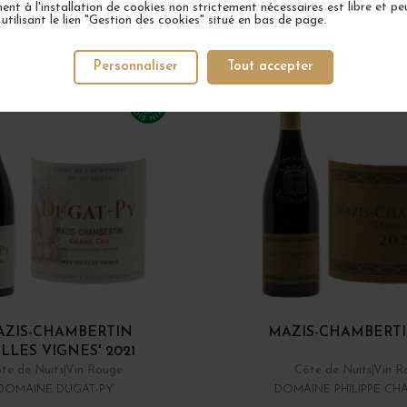
nt à l'installation de cookies non strictement nécessaires est libre et peu
tilisant le lien "Gestion des cookies" situé en bas de page.
TOCK
2 EN STOCK
Personnaliser
Tout accepter
AZIS-CHAMBERTIN
MAZIS-CHAMBERTI
ILLES VIGNES' 2021
te de Nuits
Vin Rouge
Côte de Nuits
Vin R
DOMAINE DUGAT-PY
DOMAINE PHILIPPE CH