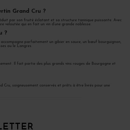
ertin Grand Cru ?
éduit par son fruité éclatant et sa structure tannique puissante. Avec
re veloutée qui en fait un vin d’une grande noblesse.
u ?
Il accompagne parfaitement un gibier en sauce, un bœuf bourguignon,
ses ou le Langres.
finement. Il fait partie des plus grands vins rouges de Bourgogne et
 Cru, soigneusement conservés et prêts à être livrés pour une
LETTER