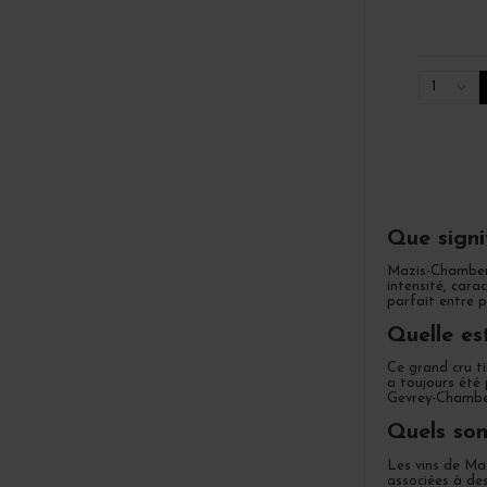
1
Que signi
Mazis-Chamberti
intensité, cara
parfait entre p
Quelle es
Ce grand cru ti
a toujours été 
Gevrey-Chambe
Quels son
Les vins de Maz
associées à des