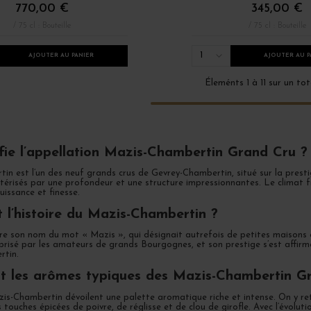
770,00 €
345,00 €
/ 75 cl : Bouteille
/ 75 cl : Bouteille
1
AJOUTER AU PANIER
AJOUTER AU P
Éleménts 1 à 11 sur un tot
fie l’appellation Mazis-Chambertin Grand Cru ?
n est l’un des neuf grands crus de Gevrey-Chambertin, situé sur la prestig
ctérisés par une profondeur et une structure impressionnantes. Le climat fra
uissance et finesse.
t l’histoire du Mazis-Chambertin ?
re son nom du mot « Mazis », qui désignait autrefois de petites maisons e
prisé par les amateurs de grands Bourgognes, et son prestige s’est affirm
rtin.
t les arômes typiques des Mazis-Chambertin G
is-Chambertin dévoilent une palette aromatique riche et intense. On y ret
 touches épicées de poivre, de réglisse et de clou de girofle. Avec l’évoluti