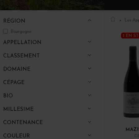
Les App
RÉGION
Bourgogne
1 EN S
APPELLATION
CLASSEMENT
DOMAINE
CÉPAGE
BIO
MILLESIME
CONTENANCE
MAZI
COULEUR
Cô