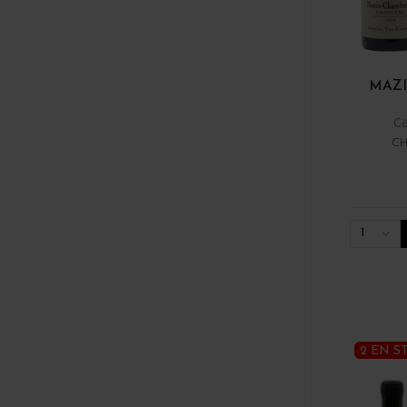
MAZI
Cô
CH
1
2 EN S