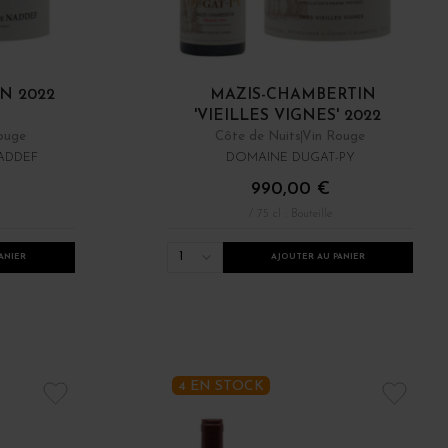
N 2022
MAZIS-CHAMBERTIN
'VIEILLES VIGNES' 2022
ouge
Côte de Nuits
Vin Rouge
NADDEF
DOMAINE DUGAT-PY
990,00 €
/ 75 cl : Bouteille
1
ANIER
AJOUTER AU PANIER
4 EN STOCK