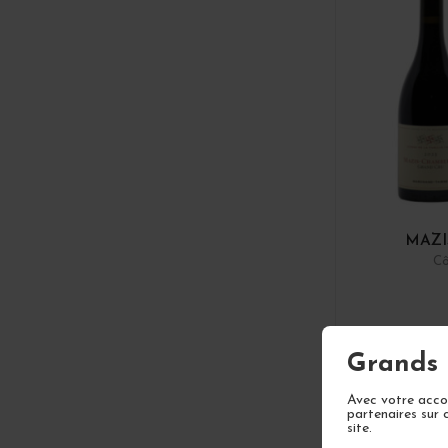
MAZI
Cô
Grands 
1
Avec votre accor
partenaires sur 
site.