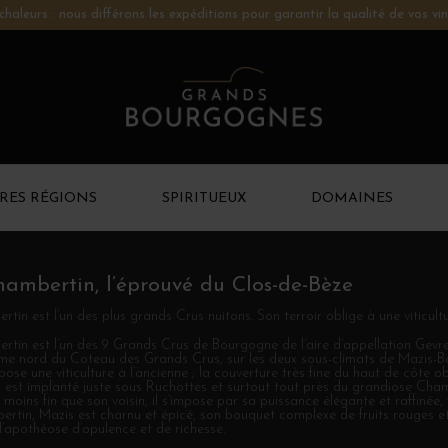
chaleurs : nous différons les expéditions pour garantir la qualité de vos vin
RES RÉGIONS
SPIRITUEUX
DOMAINES
ambertin, l’éprouvé du Clos-de-Bèze
tin est l’un des plus grands Crus nuitons. Son terroir oblige à une viticult
tin est l’un des 9 Grands Crus de Bourgogne de l’aire d’appellation Gevre
rême nord du Coteau des Grands Crus, sur les deux sous-climats de Mazis-B
se une viticulture à l’ancienne ; la couverture très fine du haut de côte ob
 est implanté juste sous Ruchottes et surtout tout près du grandiose Chambe
moins fin que son voisin, il s’impose par sa puissance élégante et raffiné
bertin, Mazis est charnu et épicé, son bouquet complexe de fruits rouges et d
 l’apothéose d’opulence et de richesse.