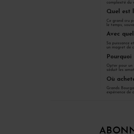
complexité du v
Quel est 
Ce grand cru po
le temps, souve
Avec quel
Sa puissance e
un magret de c
Pourquoi 
Opter pour un M
séduit les amat
Où achete
Grands Bourgog
expérience de 
ABONN