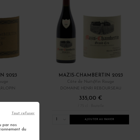
N 2023
MAZIS-CHAMBERTIN 2023
ouge
Côte de Nuits
Vin Rouge
ARLOPIN
DOMAINE HENRI REBOURSEAU
335,00 €
/ 75 cl : Bouteille
Tout refuser
1
ANIER
AJOUTER AU PANIER
u par nos
ctionnement du