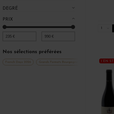
DEGRÉ
PRIX
1
235
€
990
€
Nos sélections préférées
1 EN S
French Days 2026
Grands Formats Bourgogne
Grands vins rouge