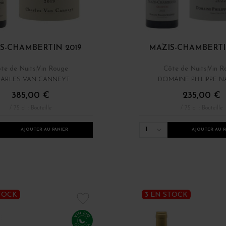
S-CHAMBERTIN 2019
MAZIS-CHAMBERTI
te de Nuits
Vin Rouge
Côte de Nuits
Vin R
ARLES VAN CANNEYT
DOMAINE PHILIPPE 
385,00 €
235,00 €
/ 75 cl : Bouteille
/ 75 cl : Bouteille
1
AJOUTER AU PANIER
AJOUTER AU P
TOCK
3 EN STOCK