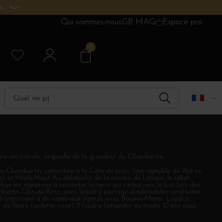
s.
Qui sommes-nous
GB MAG
Espace pro
0
ure ancestrale, originelle de la grandeur du Chambertin.
y-Chambertin, rattachée à la Côte de nuits. Son vignoble de 9ha se
as et Mazis-Haut. Au débouché de la combe de Lavaux, le relief
lige les vignerons à remonter la terre qui ravine vers le bas lors des
rtin-Clos-du-Bèze, avec lequel il partage d’indéniables similitudes.
e, fraternisant à de nombreux égards avec Bonnes-Mares. Loyal à
e fleurs (violette, rose). Il faudra l’attendre au moins 10 ans pour