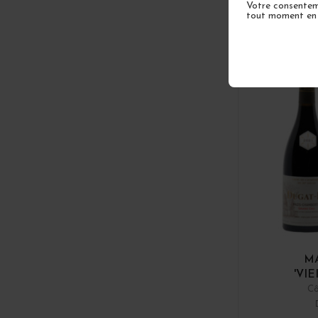
Votre consenteme
tout moment en u
1 EN S
M
'VIE
Cô