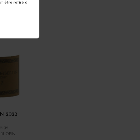
t être retiré à
N 2022
ouge
ARLOPIN