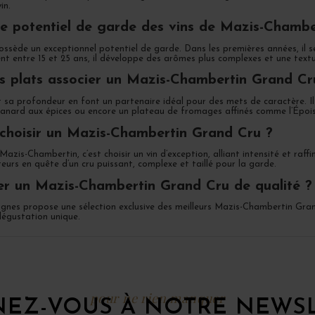
in.
le potentiel de garde des vins de Mazis-Chamb
ssède un exceptionnel potentiel de garde. Dans les premières années, il s
nt entre 15 et 25 ans, il développe des arômes plus complexes et une textu
s plats associer un Mazis-Chambertin Grand Cr
t sa profondeur en font un partenaire idéal pour des mets de caractère. 
anard aux épices ou encore un plateau de fromages affinés comme l’Épois
choisir un Mazis-Chambertin Grand Cru ?
azis-Chambertin, c’est choisir un vin d’exception, alliant intensité et raf
eurs en quête d’un cru puissant, complexe et taillé pour la garde.
r un Mazis-Chambertin Grand Cru de qualité ?
nes propose une sélection exclusive des meilleurs Mazis-Chambertin Grand
dégustation unique.
pour ne rien manquer
EZ-VOUS À NOTRE NEWS