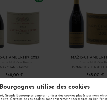
S-CHAMBERTIN 2023
MAZIS-CHAMBERTI
te de Nuits
Vin Rouge
Côte de Nuits
Vin R
MARCHAND-TAWSE
DOMAINE PHILIPPE CH
348,00 €
345,00 €
/ 75 cl : Bouteille
/ 75 cl : Bouteille
Bourgognes utilise des cookies
1
AJOUTER AU PANIER
AJOUTER AU P
d, Grands Bourgognes aimerait utiliser des cookies placés par nous et/o
ce site. Certains de ces cookies sont strictement nécessaires au bon fon