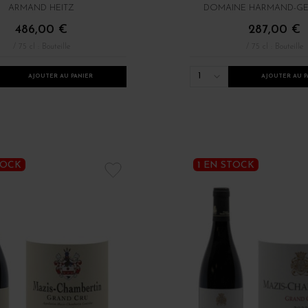
ARMAND HEITZ
DOMAINE HARMAND-G
486,00 €
287,00 €
/ 75 cl : Bouteille
/ 75 cl : Bouteille
1
AJOUTER AU PANIER
AJOUTER AU P
TOCK
1 EN STOCK
s de Bourgogne
Le pinot noir de Gevrey Chambertin
Millésimes 2021