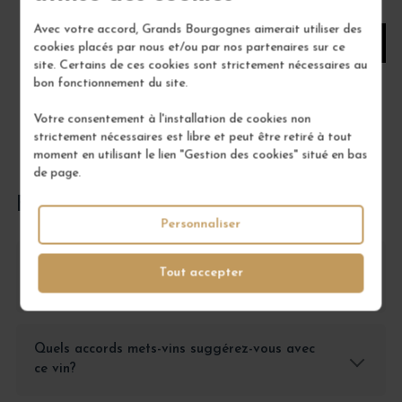
1
Avec votre accord, Grands Bourgognes aimerait utiliser des
AJOUTER AU PANIER
cookies placés par nous et/ou par nos partenaires sur ce
site. Certains de ces cookies sont strictement nécessaires au
bon fonctionnement du site.
Votre consentement à l'installation de cookies non
strictement nécessaires est libre et peut être retiré à tout
moment en utilisant le lien "Gestion des cookies" situé en bas
de page.
FOIRE AUX QUESTIONS
Personnaliser
Comment conserver le Beaune 1er Cru Clos des
Tout accepter
Fèves?
Quels accords mets-vins suggérez-vous avec
ce vin?