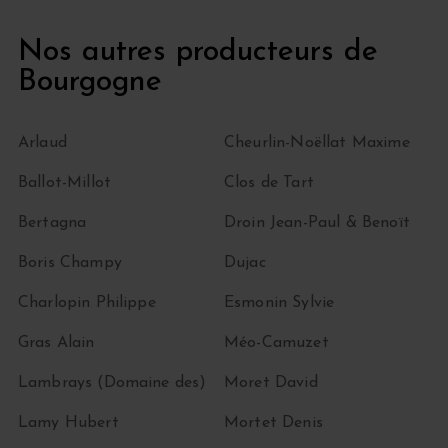
Nos autres producteurs de
Bourgogne
Arlaud
Cheurlin-Noëllat Maxime
Ballot-Millot
Clos de Tart
Bertagna
Droin Jean-Paul & Benoït
Boris Champy
Dujac
Charlopin Philippe
Esmonin Sylvie
Gras Alain
Méo-Camuzet
Lambrays (Domaine des)
Moret David
Lamy Hubert
Mortet Denis