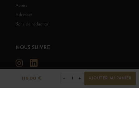
Avoirs
Adresses
Bons de réduction
NOUS SUIVRE
Instagram
LinkedIn
116,00 €
−
+
1
AJOUTER AU PANIER
GRANDS BOURGOGNES
© Grands Bourgognes 2026
- tous droits réservés -
Agence BWA