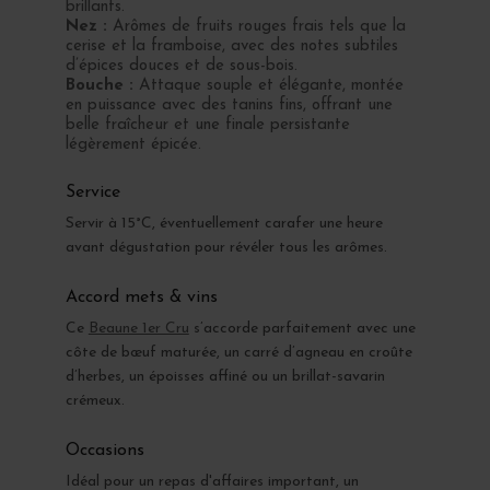
brillants.
Nez :
Arômes de fruits rouges frais tels que la
cerise et la framboise, avec des notes subtiles
d’épices douces et de sous-bois.
Bouche :
Attaque souple et élégante, montée
en puissance avec des tanins fins, offrant une
belle fraîcheur et une finale persistante
légèrement épicée.
Service
Servir à 15°C, éventuellement carafer une heure
avant dégustation pour révéler tous les arômes.
Accord mets & vins
Ce
Beaune 1er Cru
s’accorde parfaitement avec une
côte de bœuf maturée, un carré d’agneau en croûte
d’herbes, un époisses affiné ou un brillat-savarin
crémeux.
Occasions
Idéal pour un repas d'affaires important, un