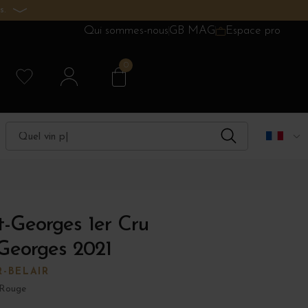
s.
Qui sommes-nous
GB MAG
Espace pro
0
t-Georges 1er Cru
Georges 2021
R-BELAIR
 Rouge