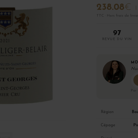
238.08
€
TTC · Hors frais de livra
97
REVUE DU VIN
MO
Nui
Par
Bo
Région
Pi
Cépage