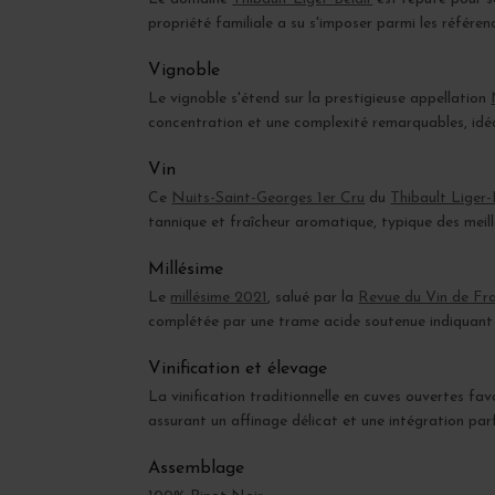
propriété familiale a su s'imposer parmi les référe
Vignoble
Le vignoble s'étend sur la prestigieuse appellation
concentration et une complexité remarquables, idé
Vin
Ce
Nuits-Saint-Georges 1er Cru
du
Thibault Liger-
tannique et fraîcheur aromatique, typique des meille
Millésime
Le
millésime 2021
, salué par la
Revue du Vin de Fr
complétée par une trame acide soutenue indiquant 
Vinification et élevage
La vinification traditionnelle en cuves ouvertes fa
assurant un affinage délicat et une intégration pa
Assemblage