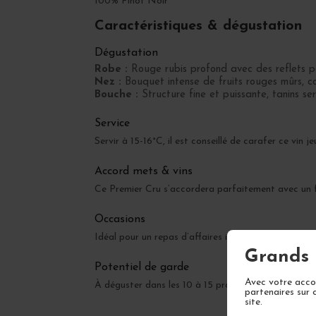
100% Pinot Noir
Caractéristiques & dégustation
Dégustation
Robe :
Rouge rubis profond avec des reflets p
Nez :
Bouquet intense de fruits rouges mûrs, co
Bouche :
Structure fine et puissante, tanins se
Service
Servir à 15-16°C, il est conseillé de carafer ce vin 
Accord mets & vins
Ce Premier Cru s’accordera parfaitement avec un fi
Occasions
Idéal pour un repas d’affaires important, un annive
Grands 
Potentiel de garde
Avec votre accor
À déguster dans les 10 à 15 prochaines années, a
partenaires sur 
site.