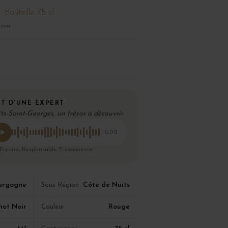
Bouteille 75 cl
ison
T D'UNE EXPERT
ts-Saint-Georges, un trésor à découvrir
0:00
 Eryane, Responsable E-commerce
urgogne
Côte de Nuits
Sous Région
not Noir
Rouge
Couleur