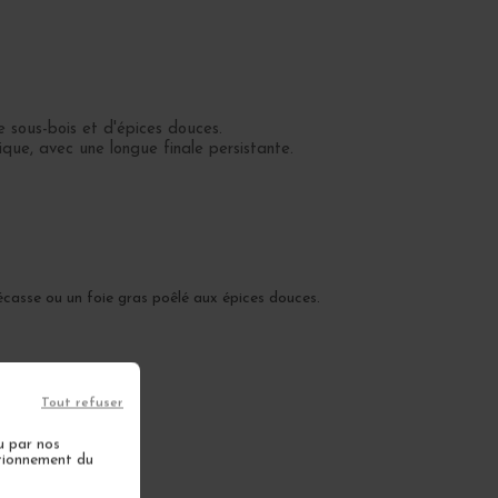
e sous-bois et d'épices douces.
ique, avec une longue finale persistante.
écasse ou un foie gras poêlé aux épices douces.
Tout refuser
u par nos
ctionnement du