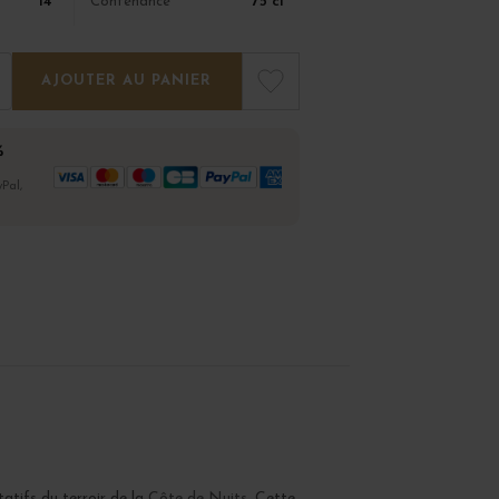
14°
75 cl
Contenance
AJOUTER AU PANIER
%
Pal,
atifs du terroir de la
Côte de Nuits
. Cette