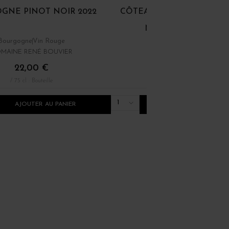
GNE PINOT NOIR 2022
CÔTEAUX BOURGUIGNON
NOIR ET GAMAY 202
Bourgogne
Vin Rouge
Bourgogne
Vin Rouge
MAINE RENÉ BOUVIER
DOMINIQUE LAURENT
22,00 €
12,00 €
/ 75 cl : Bouteille
/ 75 cl : Bouteille
1
AJOUTER AU PANIER
AJOUTER AU PANI