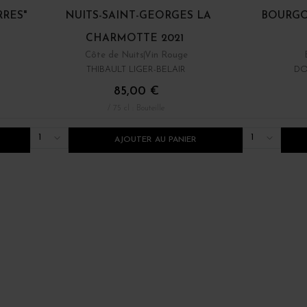
RRES"
NUITS-SAINT-GEORGES LA
BOURGO
CHARMOTTE 2021
Côte de Nuits
Vin Rouge
THIBAULT LIGER-BELAIR
DO
85,00 €
/ 75 cl : Bouteille
1
1
AJOUTER AU PANIER