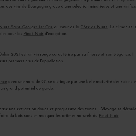
nces des
vins de Bourgogne
grâce à une sélection minutieuse et une vinific
Nuits-Saint-Georges 1er Cru
, au cœur de la
Côte de Nuits
. Le climat et l
ales pour les
Pinot Noir
d'exception.
Belair
2021 est un vin rouge caractérisé par sa finesse et son élégance. Il
urs premiers crus de l'appellation.
ance
avec une note de 97, se distingue par une belle maturité des raisins 
un grand potentiel de garde.
vorise une extraction douce et progressive des tanins. L'élevage se déroul
rfaite du bois sans en masquer les arômes naturels du
Pinot Noir
.