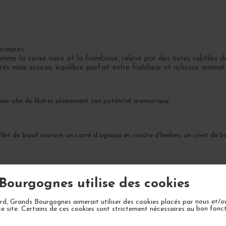
ourpres.
mme la cerise noire et la framboise, relevé par des notes subtiles d
rrés mais soyeux, équilibre parfait entre fraîcheur et richesse aromat
jeune afin de libérer pleinement son potentiel aromatique.
let de bœuf maturé, un carré d’agneau en croûte d’herbes, un civet de b
rsaire de mariage ou un déjeuner convivial entre amateurs de vins fins.
Bourgognes utilise des cookies
d, Grands Bourgognes aimerait utiliser des cookies placés par nous et/o
vec un apogée attendu entre 2030 et 2040.
ce site. Certains de ces cookies sont strictement nécessaires au bon fon