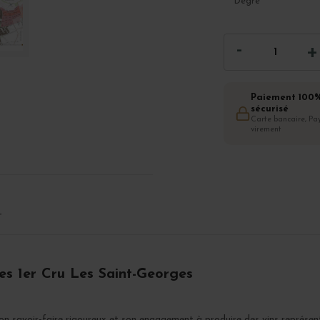
Degré
Paiement 100
sécurisé
Carte bancaire, Pay
virement
T
es 1er Cru Les Saint-Georges
on savoir-faire rigoureux et son engagement à produire des vins représent