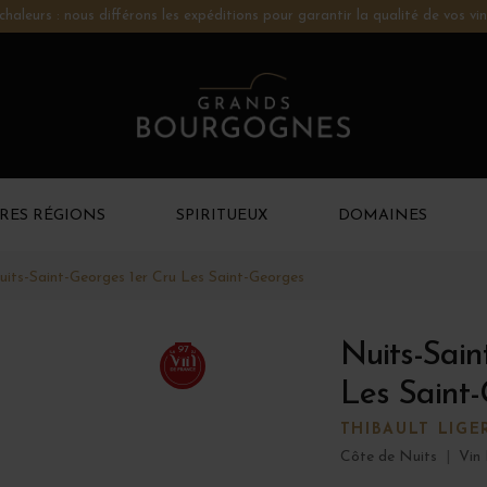
chaleurs : nous différons les expéditions pour garantir la qualité de vos vin
RES RÉGIONS
SPIRITUEUX
DOMAINES
uits-Saint-Georges 1er Cru Les Saint-Georges
Nuits-Sain
97
Les Saint-
THIBAULT LIGE
Côte de Nuits
|
Vin