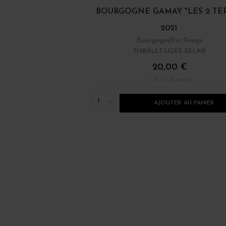
BOURGOGNE GAMAY "LES 2 TE
2021
Bourgogne
Vin Rouge
THIBAULT LIGER-BELAIR
20,00 €
/ 75 cl : Bouteille
1
AJOUTER AU PANIER