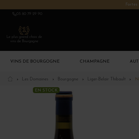
Fortes 
03 80 79 29 90
Le plus grand choix de
vins de Bourgogne
VINS DE BOURGOGNE
CHAMPAGNE
AUT
Les Domaines
Bourgogne
Liger-Belair Thibault
N
EN STOCK