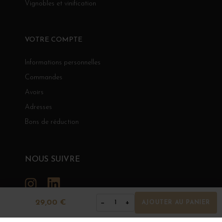
Vignobles et vinification
VOTRE COMPTE
Informations personnelles
Commandes
Avoirs
Adresses
Bons de réduction
NOUS SUIVRE
Instagram
LinkedIn
29,00 €
−
+
1
AJOUTER AU PANIER