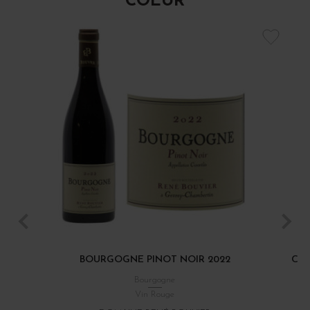
COEUR
BOURGOGNE PINOT NOIR 2022
CÔT
Bourgogne
Vin Rouge