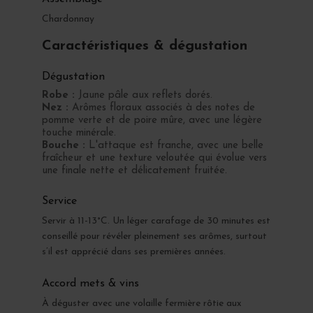
Chardonnay
Caractéristiques & dégustation
Dégustation
Robe :
Jaune pâle aux reflets dorés.
Nez :
Arômes floraux associés à des notes de
pomme verte et de poire mûre, avec une légère
touche minérale.
Bouche :
L'attaque est franche, avec une belle
fraîcheur et une texture veloutée qui évolue vers
une finale nette et délicatement fruitée.
Service
Servir à 11-13°C. Un léger carafage de 30 minutes est
conseillé pour révéler pleinement ses arômes, surtout
s’il est apprécié dans ses premières années.
Accord mets & vins
À déguster avec une volaille fermière rôtie aux