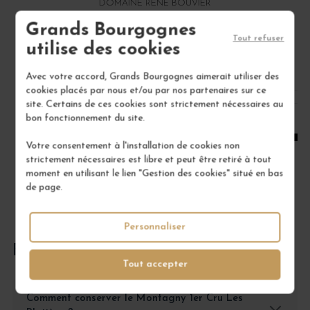
DOMAINE RENÉ BOUVIER
Grands Bourgognes
22,00 €
Tout refuser
utilise des cookies
/ 75 cl : Bouteille
Avec votre accord, Grands Bourgognes aimerait utiliser des
cookies placés par nous et/ou par nos partenaires sur ce
1
site. Certains de ces cookies sont strictement nécessaires au
bon fonctionnement du site.
AJOUTER AU PANIER
Votre consentement à l'installation de cookies non
strictement nécessaires est libre et peut être retiré à tout
moment en utilisant le lien "Gestion des cookies" situé en bas
de page.
Personnaliser
FOIRE AUX QUESTIONS
Tout accepter
Comment conserver le Montagny 1er Cru Les