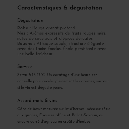
Caractéristiques & dégustation
Dégustation
Robe :
Rouge grenat profond
Nez :
Arômes expressifs de fruits rouges mûrs,
notes de sous-bois et d'épices délicates
Bouche :
Attaque souple, structure élégante
avec des tanins fondus, finale persistante avec
une belle fraîcheur
Service
Servir à 16-17°C. Un carafage d'une heure est
conseillé pour révéler pleinement les arômes, surtout
si le vin est dégusté jeune.
Accord mets & vins
Côte de bœuf maturée sur lit d'herbes, bécasse rôtie
aux girolles, Époisses affiné et Brillat-Savarin, ou
encore carré d'agneau en croûte d'herbes.