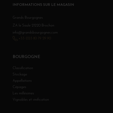
INFORMATIONS SUR LE MAGASIN
Grands Bourgognes
ZA le Saule 21220 Brochon
info@grandsbourgognes.com
+33 (0)3 80 79 29 90
BOURGOGNE
Classification
Stockage
Appellations
Cépages
Les millésimes
Vignobles et vinification