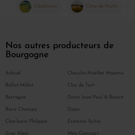
Chablisien
Côte de Nuits
Nos autres producteurs de
Bourgogne
Arlaud
Cheurlin-Noëllat Maxime
Ballot-Millot
Clos de Tart
Bertagna
Droin Jean-Paul & Benoït
Boris Champy
Dujac
Charlopin Philippe
Esmonin Sylvie
Gras Alain
Méo-Camuzet