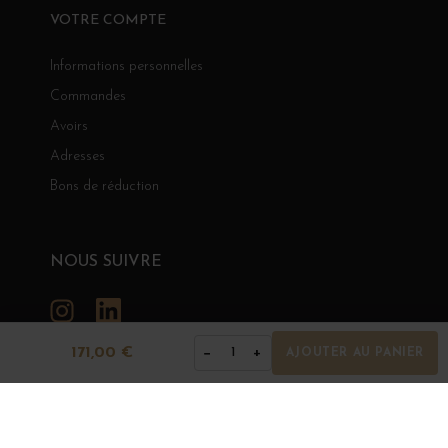
VOTRE COMPTE
Informations personnelles
Commandes
Avoirs
Adresses
Bons de réduction
NOUS SUIVRE
Instagram
LinkedIn
171,00 €
−
+
1
AJOUTER AU PANIER
GRANDS BOURGOGNES
© Grands Bourgognes 2026