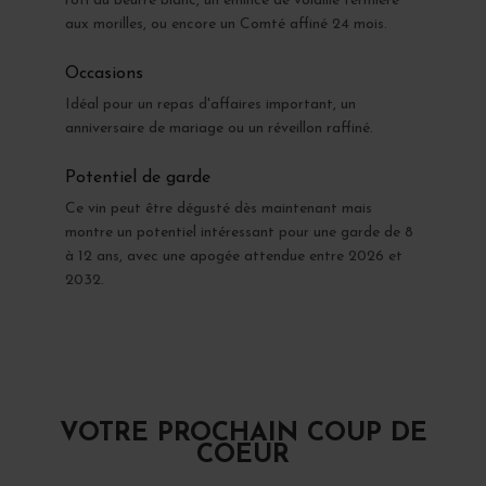
rôti au beurre blanc, un émincé de volaille fermière
aux morilles, ou encore un Comté affiné 24 mois.
Occasions
Idéal pour un repas d'affaires important, un
anniversaire de mariage ou un réveillon raffiné.
Potentiel de garde
Ce vin peut être dégusté dès maintenant mais
montre un potentiel intéressant pour une garde de 8
à 12 ans, avec une apogée attendue entre 2026 et
2032.
VOTRE PROCHAIN COUP DE
COEUR