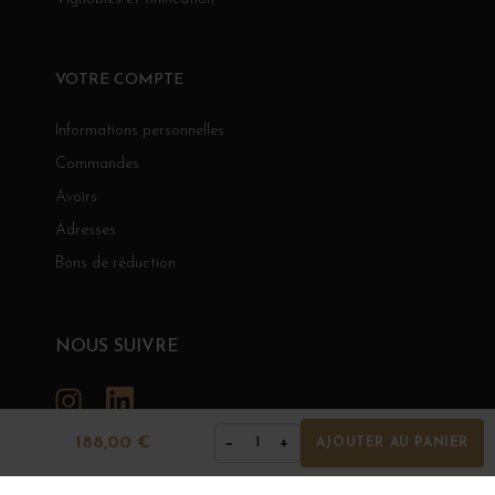
VOTRE COMPTE
Informations personnelles
Commandes
Avoirs
Adresses
Bons de réduction
NOUS SUIVRE
Instagram
LinkedIn
188,00 €
−
+
1
AJOUTER AU PANIER