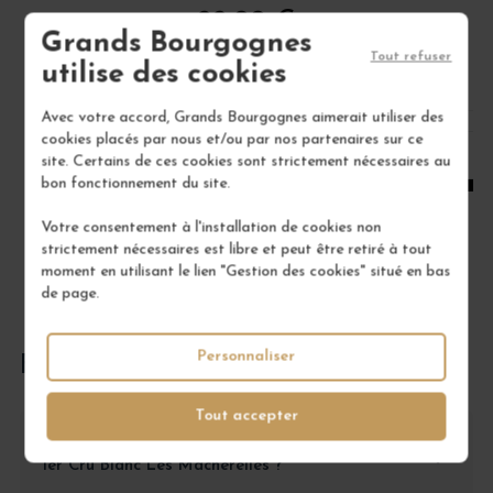
22,00 €
Grands Bourgognes
/ 75 cl : Bouteille
Tout refuser
utilise des cookies
Avec votre accord, Grands Bourgognes aimerait utiliser des
1
cookies placés par nous et/ou par nos partenaires sur ce
site. Certains de ces cookies sont strictement nécessaires au
AJOUTER AU PANIER
bon fonctionnement du site.
Votre consentement à l'installation de cookies non
strictement nécessaires est libre et peut être retiré à tout
moment en utilisant le lien "Gestion des cookies" situé en bas
de page.
Personnaliser
FOIRE AUX QUESTIONS
Tout accepter
Comment conserver un Chassagne-Montrachet
1er Cru Blanc Les Macherelles ?