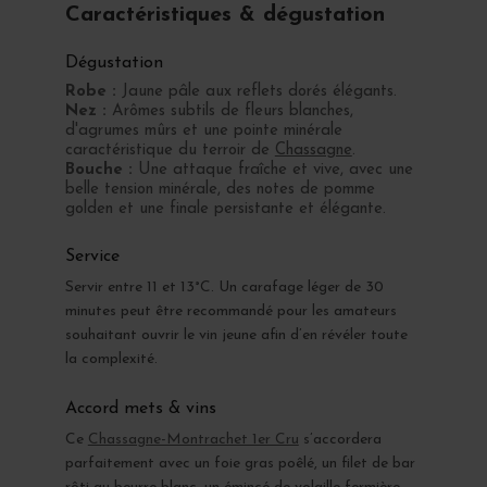
Caractéristiques & dégustation
Dégustation
Robe :
Jaune pâle aux reflets dorés élégants.
Nez :
Arômes subtils de fleurs blanches,
d'agrumes mûrs et une pointe minérale
caractéristique du terroir de
Chassagne
.
Bouche :
Une attaque fraîche et vive, avec une
belle tension minérale, des notes de pomme
golden et une finale persistante et élégante.
Service
Servir entre 11 et 13°C. Un carafage léger de 30
minutes peut être recommandé pour les amateurs
souhaitant ouvrir le vin jeune afin d’en révéler toute
la complexité.
Accord mets & vins
Ce
Chassagne-Montrachet 1er Cru
s’accordera
parfaitement avec un foie gras poêlé, un filet de bar