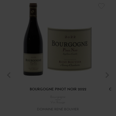
BOURGOGNE PINOT NOIR 2022
CÔT
Bourgogne
Vin Rouge
DOMAINE RENÉ BOUVIER