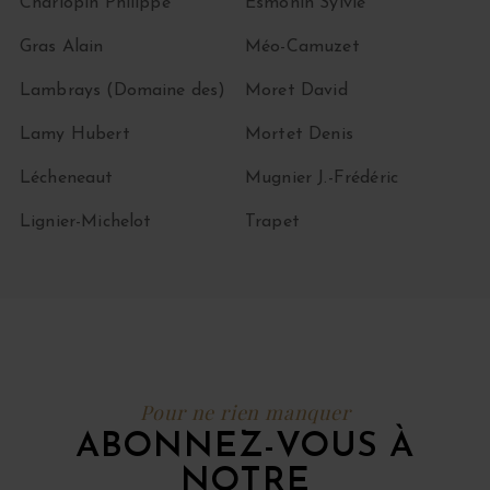
Charlopin Philippe
Esmonin Sylvie
Gras Alain
Méo-Camuzet
Lambrays (Domaine des)
Moret David
Lamy Hubert
Mortet Denis
Lécheneaut
Mugnier J.-Frédéric
Lignier-Michelot
Trapet
Pour ne rien manquer
ABONNEZ-VOUS À
NOTRE