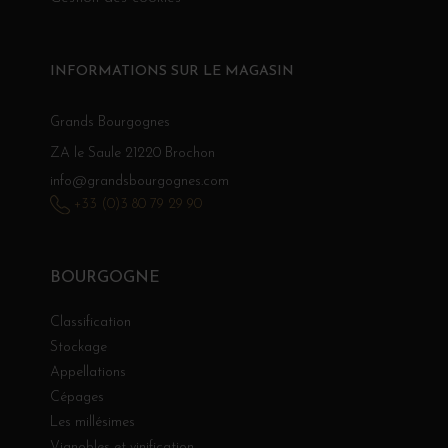
INFORMATIONS SUR LE MAGASIN
Grands Bourgognes
ZA le Saule 21220 Brochon
info@grandsbourgognes.com
+33 (0)3 80 79 29 90
BOURGOGNE
Classification
Stockage
Appellations
Cépages
Les millésimes
Vignobles et vinification