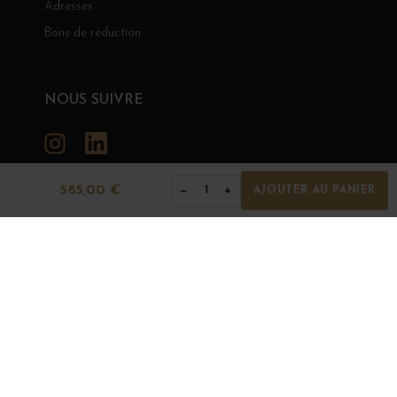
Adresses
Bons de réduction
NOUS SUIVRE
Instagram
LinkedIn
585,00 €
−
+
1
AJOUTER AU PANIER
GRANDS BOURGOGNES
© Grands Bourgognes 2026
- tous droits réservés -
Agence BWA
La vente d'alcool est strictement interdite aux mineurs.