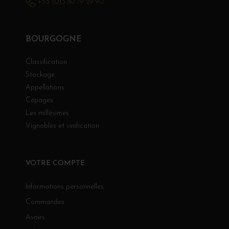
+33 (0)3 80 79 29 90
BOURGOGNE
Classification
Stockage
Appellations
Cépages
Les millésimes
Vignobles et vinification
VOTRE COMPTE
Informations personnelles
Commandes
Avoirs