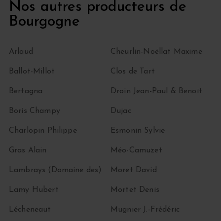
Nos autres producteurs de
Bourgogne
Arlaud
Cheurlin-Noëllat Maxime
Ballot-Millot
Clos de Tart
Bertagna
Droin Jean-Paul & Benoït
Boris Champy
Dujac
Charlopin Philippe
Esmonin Sylvie
Gras Alain
Méo-Camuzet
Lambrays (Domaine des)
Moret David
Lamy Hubert
Mortet Denis
Lécheneaut
Mugnier J.-Frédéric