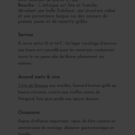
note minérale de pierre à fusil.
Bouche :
L’attaque est fine et franche,
dévoilant une belle fraîcheur, une structure saline
et une persistance longue sur des saveurs de
pomme jaune et de noisette grillée.
Service
À servir entre 12 et 14°C. Un léger carafage d'environ
une heure est conseillé pour les amateurs souhaitant
ouvrir le vin jeune afin de libérer pleinement ses
arômes.
Accord mets & vins
Côte de Beaune
aux morilles, homard breton grillé au
beurre citronné, risotto aux truffes noires du
Périgord, foie gras poêlé aux épices douces.
Occasions
Repas d’affaires important, repas de fête comme un
anniversaire de mariage, déjeuner gastronomique en
famille.