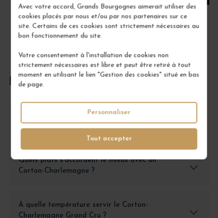
Avec votre accord, Grands Bourgognes aimerait utiliser des
cookies placés par nous et/ou par nos partenaires sur ce
site. Certains de ces cookies sont strictement nécessaires au
bon fonctionnement du site.
Votre consentement à l'installation de cookies non
strictement nécessaires est libre et peut être retiré à tout
moment en utilisant le lien "Gestion des cookies" situé en bas
FOIRE AUX QUESTIONS
de page.
Personnaliser
Comment conserver un Corton-Charlemagne
Grand Cru ?
Tout accepter
Quels plats s'accordent le mieux avec un
Corton-Charlemagne ?
À quelle température servir le Corton-
Charlemagne Grand Cru ?