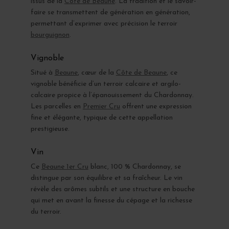
issus de la
Côte de Beaune
. La tradition et le savoir-
faire se transmettent de génération en génération,
permettant d’exprimer avec précision le terroir
bourguignon
.
Vignoble
Situé à
Beaune
, cœur de la
Côte de Beaune
, ce
vignoble bénéficie d’un terroir calcaire et argilo-
calcaire propice à l’épanouissement du Chardonnay.
Les parcelles en
Premier Cru
offrent une expression
fine et élégante, typique de cette appellation
prestigieuse.
Vin
Ce
Beaune 1er Cru
blanc, 100 % Chardonnay, se
distingue par son équilibre et sa fraîcheur. Le vin
révèle des arômes subtils et une structure en bouche
qui met en avant la finesse du cépage et la richesse
du terroir.