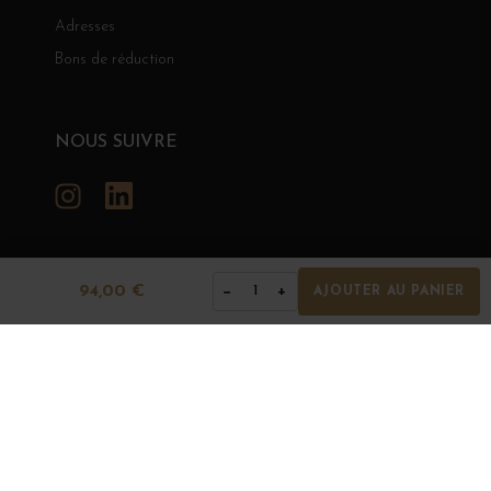
Adresses
Bons de réduction
NOUS SUIVRE
Instagram
LinkedIn
94,00 €
−
+
1
AJOUTER AU PANIER
GRANDS BOURGOGNES
© Grands Bourgognes 2026
- tous droits réservés -
Agence BWA