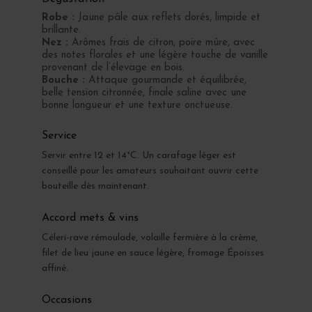
Robe :
Jaune pâle aux reflets dorés, limpide et
brillante.
Nez :
Arômes frais de citron, poire mûre, avec
des notes florales et une légère touche de vanille
provenant de l’élevage en bois.
Bouche :
Attaque gourmande et équilibrée,
belle tension citronnée, finale saline avec une
bonne longueur et une texture onctueuse.
Service
Servir entre 12 et 14°C. Un carafage léger est
conseillé pour les amateurs souhaitant ouvrir cette
bouteille dès maintenant.
Accord mets & vins
Céleri-rave rémoulade, volaille fermière à la crème,
filet de lieu jaune en sauce légère, fromage Époisses
affiné.
Occasions