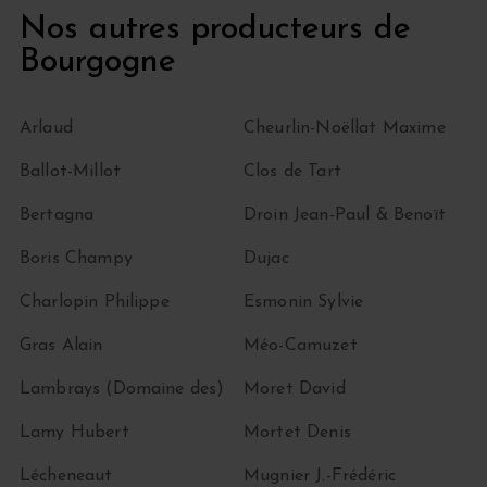
Nos autres producteurs de
Bourgogne
Arlaud
Cheurlin-Noëllat Maxime
Ballot-Millot
Clos de Tart
Bertagna
Droin Jean-Paul & Benoït
Boris Champy
Dujac
Charlopin Philippe
Esmonin Sylvie
Gras Alain
Méo-Camuzet
Lambrays (Domaine des)
Moret David
Lamy Hubert
Mortet Denis
Lécheneaut
Mugnier J.-Frédéric