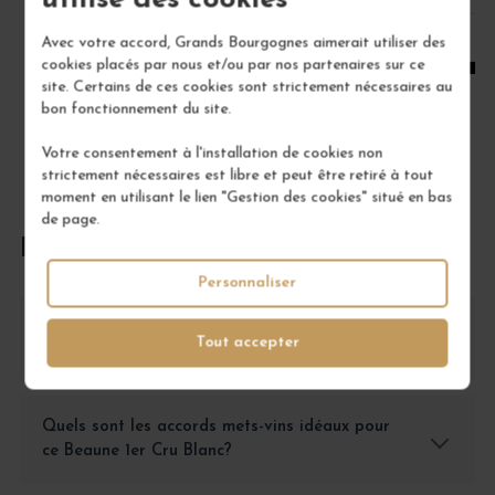
utilise des cookies
1
Avec votre accord, Grands Bourgognes aimerait utiliser des
AJOUTER AU PANIER
cookies placés par nous et/ou par nos partenaires sur ce
site. Certains de ces cookies sont strictement nécessaires au
bon fonctionnement du site.
Votre consentement à l'installation de cookies non
strictement nécessaires est libre et peut être retiré à tout
moment en utilisant le lien "Gestion des cookies" situé en bas
de page.
FOIRE AUX QUESTIONS
Personnaliser
Comment conserver le Beaune 1er Cru Blanc
Tout accepter
Les Vignes Franches?
Quels sont les accords mets-vins idéaux pour
ce Beaune 1er Cru Blanc?