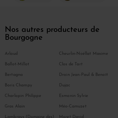
Nos autres producteurs de
Bourgogne
Arlaud
Cheurlin-Noëllat Maxime
Ballot-Millot
Clos de Tart
Bertagna
Droin Jean-Paul & Benoït
Boris Champy
Dujac
Charlopin Philippe
Esmonin Sylvie
Gras Alain
Méo-Camuzet
Lambrays (Domaine des)
Moret David