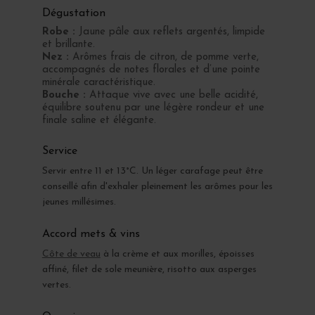
Dégustation
Robe :
Jaune pâle aux reflets argentés, limpide
et brillante.
Nez :
Arômes frais de citron, de pomme verte,
accompagnés de notes florales et d’une pointe
minérale caractéristique.
Bouche :
Attaque vive avec une belle acidité,
équilibre soutenu par une légère rondeur et une
finale saline et élégante.
Service
Servir entre 11 et 13°C. Un léger carafage peut être
conseillé afin d'exhaler pleinement les arômes pour les
jeunes millésimes.
Accord mets & vins
Côte de veau
à la crème et aux morilles, époisses
affiné, filet de sole meunière, risotto aux asperges
vertes.