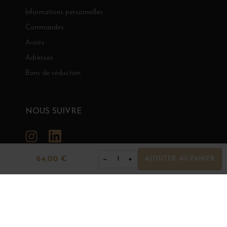
Informations personnelles
Commandes
Avoirs
Adresses
Bons de réduction
NOUS SUIVRE
Instagram
LinkedIn
64,00 €
−
+
1
AJOUTER AU PANIER
GRANDS BOURGOGNES
© Grands Bourgognes 2026
- tous droits réservés -
Agence BWA