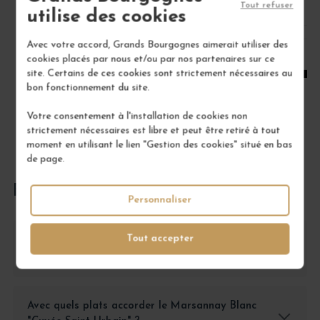
Tout refuser
utilise des cookies
1
Avec votre accord, Grands Bourgognes aimerait utiliser des
cookies placés par nous et/ou par nos partenaires sur ce
AJOUTER AU PANIER
site. Certains de ces cookies sont strictement nécessaires au
bon fonctionnement du site.
Votre consentement à l'installation de cookies non
strictement nécessaires est libre et peut être retiré à tout
moment en utilisant le lien "Gestion des cookies" situé en bas
de page.
FOIRE AUX QUESTIONS
Personnaliser
Tout accepter
Comment conserver le Marsannay Blanc "Cuvée
Saint-Urbain" pour préserver ses qualités ?
Avec quels plats accorder le Marsannay Blanc