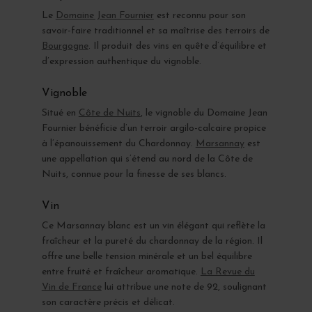
Le
Domaine Jean Fournier
est reconnu pour son
savoir-faire traditionnel et sa maîtrise des terroirs de
Bourgogne
. Il produit des vins en quête d’équilibre et
d’expression authentique du vignoble.
Vignoble
Situé en
Côte de Nuits
, le vignoble du Domaine Jean
Fournier bénéficie d’un terroir argilo-calcaire propice
à l’épanouissement du Chardonnay.
Marsannay
est
une appellation qui s’étend au nord de la Côte de
Nuits, connue pour la finesse de ses blancs.
Vin
Ce Marsannay blanc est un vin élégant qui reflète la
fraîcheur et la pureté du chardonnay de la région. Il
offre une belle tension minérale et un bel équilibre
entre fruité et fraîcheur aromatique.
La Revue du
Vin de France
lui attribue une note de 92, soulignant
son caractère précis et délicat.