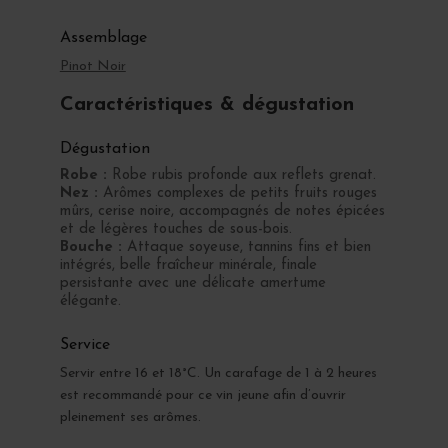
Assemblage
Pinot Noir
Caractéristiques & dégustation
Dégustation
Robe :
Robe rubis profonde aux reflets grenat.
Nez :
Arômes complexes de petits fruits rouges
mûrs, cerise noire, accompagnés de notes épicées
et de légères touches de sous-bois.
Bouche :
Attaque soyeuse, tannins fins et bien
intégrés, belle fraîcheur minérale, finale
persistante avec une délicate amertume
élégante.
Service
Servir entre 16 et 18°C. Un carafage de 1 à 2 heures
est recommandé pour ce vin jeune afin d’ouvrir
pleinement ses arômes.