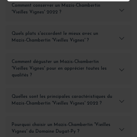
Comment conserver un Mazis-Chambertin
'Vieilles Vignes' 2022 ?
Quels plats s'accordent le mieux avec un
Mazis-Chambertin 'Vieilles Vignes' ?
Comment déguster un Mazis-Chambertin
'Vieilles Vignes' pour en apprécier toutes les
qualités ?
Quelles sont les principales caractéristiques du
Mazis-Chambertin 'Vieilles Vignes' 2022 ?
Pourquoi choisir un Mazis-Chambertin 'Vieilles
Vignes' du Domaine Dugat-Py ?