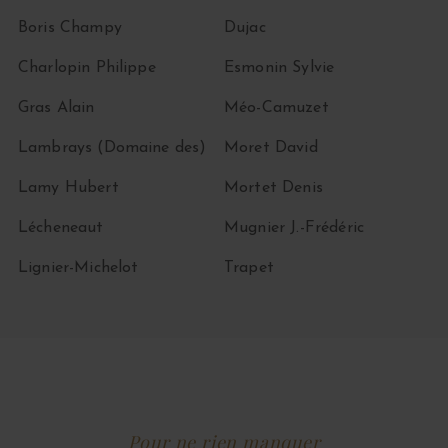
Boris Champy
Dujac
Charlopin Philippe
Esmonin Sylvie
Gras Alain
Méo-Camuzet
Lambrays (Domaine des)
Moret David
Lamy Hubert
Mortet Denis
Lécheneaut
Mugnier J.-Frédéric
Lignier-Michelot
Trapet
Pour ne rien manquer