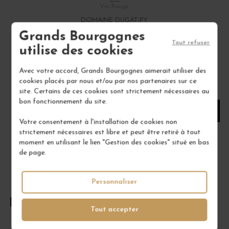
Vin Rouge
DOMAINE DUGAT-PY
Grands Bourgognes
770,00 €
Tout refuser
utilise des cookies
/ 75 cl : Bouteille
Avec votre accord, Grands Bourgognes aimerait utiliser des
cookies placés par nous et/ou par nos partenaires sur ce
1
site. Certains de ces cookies sont strictement nécessaires au
bon fonctionnement du site.
AJOUTER AU PANIER
Votre consentement à l'installation de cookies non
strictement nécessaires est libre et peut être retiré à tout
moment en utilisant le lien "Gestion des cookies" situé en bas
de page.
Personnaliser
FOIRE AUX QUESTIONS
Tout accepter