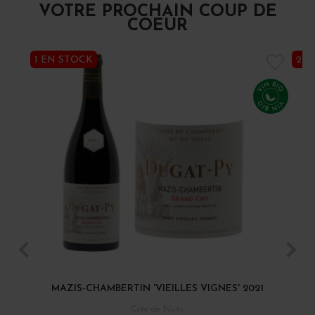
VOTRE PROCHAIN COUP DE
COEUR
1 EN STOCK
2 E
MAZIS-CHAMBERTIN 'VIEILLES VIGNES' 2021
CH
Côte de Nuits