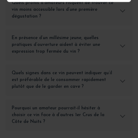
Quels profils d’amateurs risquent de trouver ce
vin moins accessible lors d’une première
dégustation ?
En présence d’un millésime jeune, quelles
pratiques d’ouverture aident à éviter une
expression trop fermée du vin ?
Quels signes dans ce vin peuvent indiquer qu’il
est préférable de le consommer rapidement
plutôt que de le garder en cave ?
Pourquoi un amateur pourrait-il hésiter à
choisir ce vin face à d’autres 1er Crus de la
Côte de Nuits ?