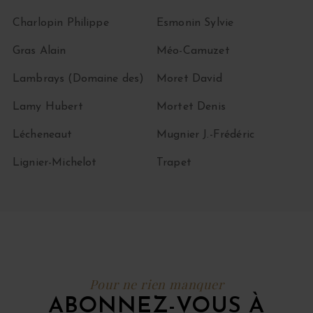
Charlopin Philippe
Esmonin Sylvie
Gras Alain
Méo-Camuzet
Lambrays (Domaine des)
Moret David
Lamy Hubert
Mortet Denis
Lécheneaut
Mugnier J.-Frédéric
Lignier-Michelot
Trapet
Pour ne rien manquer
ABONNEZ-VOUS À