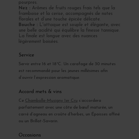
pourpres.
Nez :
Arômes de fruits rouges frais tels que la
framboise et la cerise, accompagnés de notes
florales et d’une touche épicée délicate.
Bouche :
L'attaque est souple et élégante, avec
une belle acidité qui équilibre la finesse tannique.
La finale est longue avec des nuances
légèrement boisées.
Service
Servir entre 16 et 18°C. Un carafage de 30 minutes
est recommandé pour les jeunes millésimes afin
d’ouvrir l’expression aromatique.
Accord mets & vins
Ce
Chambolle-Musigny 1er Cru
s’accordera
parfaitement avec une côte de bœuf maturée, un
carré d’agneau en croûte d’herbes, un Époisses affiné
ou un Brillat-Savarin.
Occasions