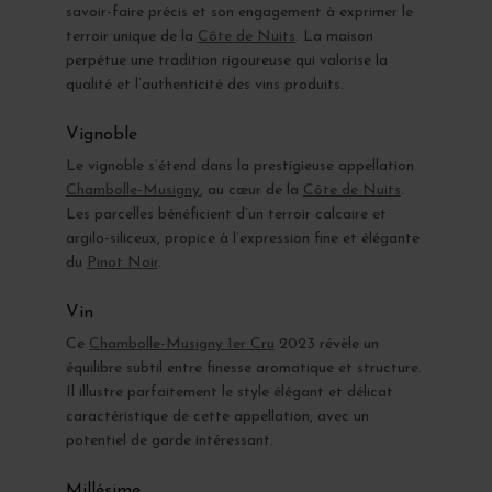
savoir-faire précis et son engagement à exprimer le
terroir unique de la
Côte de Nuits
. La maison
perpétue une tradition rigoureuse qui valorise la
qualité et l’authenticité des vins produits.
Vignoble
Le vignoble s’étend dans la prestigieuse appellation
Chambolle-Musigny
, au cœur de la
Côte de Nuits
.
Les parcelles bénéficient d’un terroir calcaire et
argilo-siliceux, propice à l’expression fine et élégante
du
Pinot Noir
.
Vin
Ce
Chambolle-Musigny 1er Cru
2023 révèle un
équilibre subtil entre finesse aromatique et structure.
Il illustre parfaitement le style élégant et délicat
caractéristique de cette appellation, avec un
potentiel de garde intéressant.
Millésime