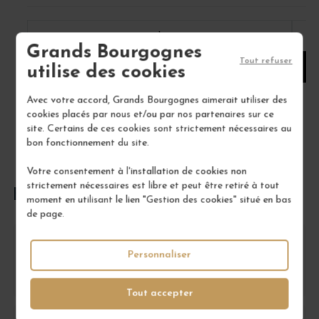
1
Grands Bourgognes
Tout refuser
AJOUTER AU PANIER
utilise des cookies
Avec votre accord, Grands Bourgognes aimerait utiliser des
cookies placés par nous et/ou par nos partenaires sur ce
site. Certains de ces cookies sont strictement nécessaires au
bon fonctionnement du site.
Votre consentement à l'installation de cookies non
strictement nécessaires est libre et peut être retiré à tout
FOIRE AUX QUESTIONS
moment en utilisant le lien "Gestion des cookies" situé en bas
de page.
Dans quel type de repas un amateur peut-il
Personnaliser
préférer ce vin plutôt qu’un autre Chambolle-
Musigny 1er Cru ?
Tout accepter