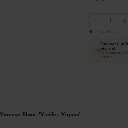
Degré
Hors stock
Paiement 100
sécurisé
Carte bancaire, Pay
virement
T
neuse Blanc 'Vieilles Vignes'