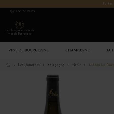
Fortes 
03 80 79 29 90
Le plus grand choix de
vins de Bourgogne
VINS DE BOURGOGNE
CHAMPAGNE
AUT
Les Domaines
Bourgogne
Merlin
Mâcon La Roche 