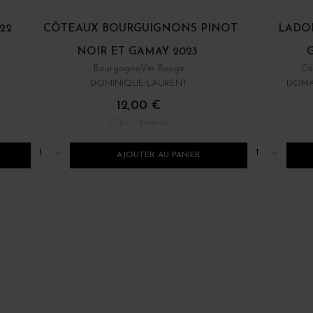
22
CÔTEAUX BOURGUIGNONS PINOT
LADOI
NOIR ET GAMAY 2023
Bourgogne
Vin Rouge
Cô
DOMINIQUE LAURENT
DOMA
12,00 €
/ 75 cl : Bouteille
1
1
AJOUTER AU PANIER