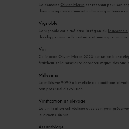
Le domaine
Olivier Merlin
est reconnu pour son en
domaine repose sur une viticulture respectueuse de 
Vignoble
Le vignoble est situé dans la région du
Mâconnais
développer une belle maturité et une expression ar
Vin
Ce
Mâcon Olivier Merlin 2020
est un vin blanc élé
fraîcheur et la minéralité caractéristiques des vin
Millésime
Le millésime 2020 a bénéficié de conditions climat
bon potentiel d’évolution.
Vinification et élevage
La vinification est réalisée avec soin pour préserve
la vivacité du vin.
Assemblage