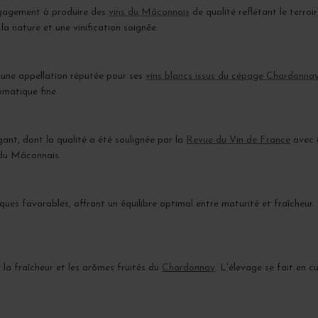
gagement à produire des
vins du Mâconnais
de qualité reflétant le terro
la nature et une vinification soignée.
, une appellation réputée pour ses
vins blancs issus du cépage Chardonna
omatique fine.
gant, dont la qualité a été soulignée par la
Revue du Vin de France
avec u
s du Mâconnais.
iques favorables, offrant un équilibre optimal entre maturité et fraîcheu
r la fraîcheur et les arômes fruités du
Chardonnay
. L’élevage se fait en 