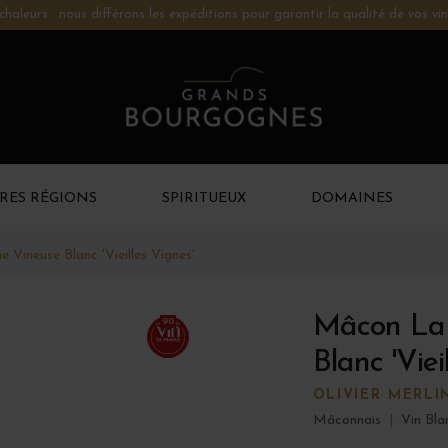
chaleurs : nous différons les expéditions pour garantir la qualité de vos vin
RES RÉGIONS
SPIRITUEUX
DOMAINES
Vineuse Blanc 'Vieilles Vignes'
Mâcon La 
90
Blanc 'Viei
OLIVIER MERLI
Mâconnais
|
Vin Bla