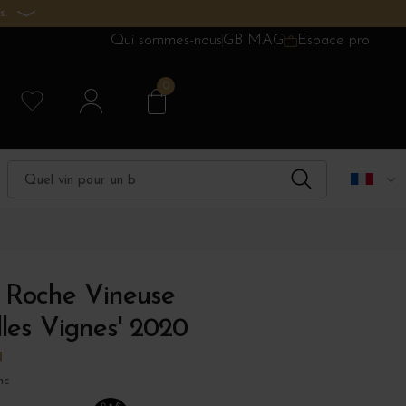
s.
Qui sommes-nous
GB MAG
Espace pro
0
Roche Vineuse
lles Vignes' 2020
N
nc