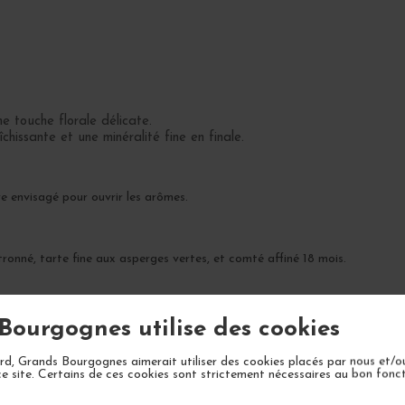
e touche florale délicate.
chissante et une minéralité fine en finale.
re envisagé pour ouvrir les arômes.
ronné, tarte fine aux asperges vertes, et comté affiné 18 mois.
s de travail convivial.
Bourgognes utilise des cookies
d, Grands Bourgognes aimerait utiliser des cookies placés par nous et/o
ce site. Certains de ces cookies sont strictement nécessaires au bon fon
omplexité dans les 5 à 7 prochaines années.