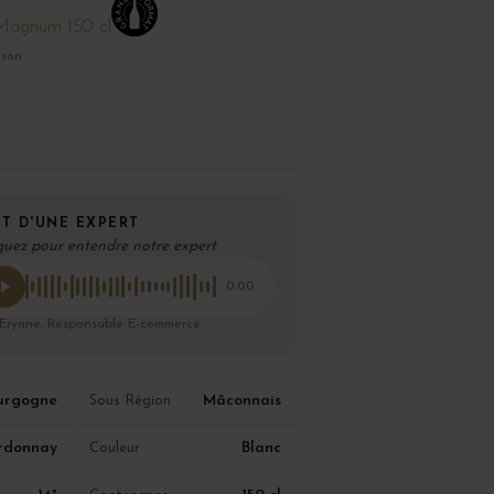
Magnum 150 cl
ison
T D'UNE EXPERT
quez pour entendre notre expert
0:00
 Eryane, Responsable E-commerce
urgogne
Mâconnais
Sous Région
rdonnay
Blanc
Couleur