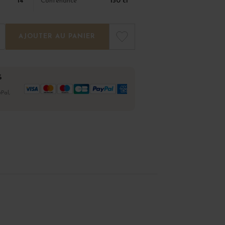
14°
150 cl
Contenance
AJOUTER AU PANIER
%
Pal,