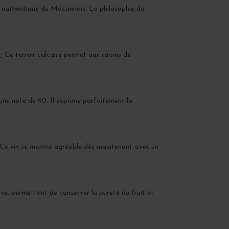
ir authentique du Mâconnais. La philosophie du
y
. Ce terroir calcaire permet aux raisins de
ne note de 90. Il exprime parfaitement la
r. Ce vin se montre agréable dès maintenant avec un
cuve, permettant de conserver la pureté du fruit et