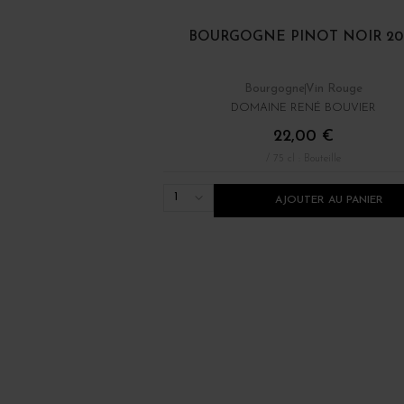
BOURGOGNE PINOT NOIR 20
Bourgogne
Vin Rouge
DOMAINE RENÉ BOUVIER
22,00 €
/ 75 cl : Bouteille
1
AJOUTER AU PANIER