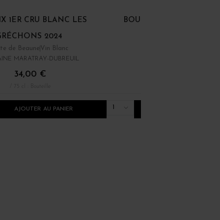
X 1ER CRU BLANC LES
BOURGOGNE RONCEVIE
GRÉCHONS 2024
te de Beaune
Vin Blanc
Bourgogne
Vin Rouge
INE MARATRAY-DUBREUIL
DOMAINE ARLAUD
34,00 €
30,00 €
/ 75 cl : Bouteille
/ 75 cl : Bouteille
1
AJOUTER AU PANIER
AJOUTER AU PANI