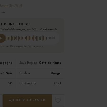
Bouteille 75 cl
ison
T D'UNE EXPERT
ts-Saint-Georges, un bijou à découvrir
0:00
 Eryane, Responsable E-commerce
urgogne
Côte de Nuits
Sous Région
not Noir
Rouge
Couleur
14°
75 cl
Contenance
AJOUTER AU PANIER