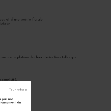
es et d’une pointe florale.
îcheur.
u encore un plateau de charcuteries fines telles que
 simplicité.
Tout refuser
4.
u par nos
ctionnement du