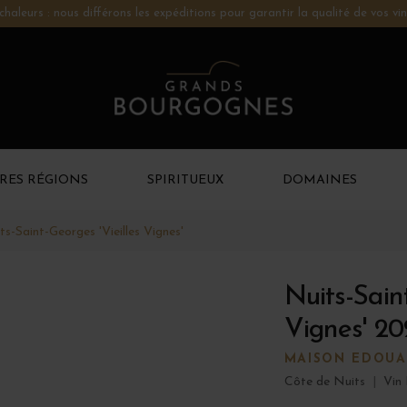
chaleurs : nous différons les expéditions pour garantir la qualité de vos vin
RES RÉGIONS
SPIRITUEUX
DOMAINES
ts-Saint-Georges 'Vieilles Vignes'
Nuits-Saint
Vignes' 20
MAISON EDOUA
Côte de Nuits
|
Vin