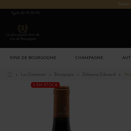
Fortes 
03 80 79 29 90
Le plus grand choix de
vins de Bourgogne
VINS DE BOURGOGNE
CHAMPAGNE
AUT
Les Domaines
Bourgogne
Delaunay Edouard
Nui
2 EN STOCK