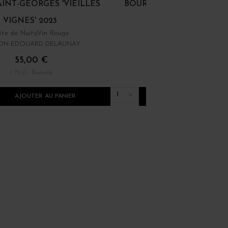
AINT-GEORGES 'VIEILLES
BOURGOGNE PINOT NOI
VIGNES' 2023
te de Nuits
Vin Rouge
Bourgogne
Vin Rouge
ON EDOUARD DELAUNAY
DOMAINE RENÉ BOUVIE
55,00 €
22,00 €
/ 75 cl : Bouteille
/ 75 cl : Bouteille
1
AJOUTER AU PANIER
AJOUTER AU PANI