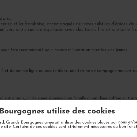
rpres.
 cerise et la framboise, accompagnés de notes subtiles d’épices douc
 vers une structure équilibrée avec des tanins fins et une belle fra
 peut être recommandé pour favoriser l’aération chez les vins jeunes.
n filet de bar de ligne au beurre blanc, une terrine de campagne maison, o
 entre amis, un déjeuner dominical en famille ou un dîner raffiné en toute
Bourgognes utilise des cookies
omplexité sur 8 à 12 ans, avec une belle évolution attendue jusqu’en 203
d, Grands Bourgognes aimerait utiliser des cookies placés par nous et/o
ce site. Certains de ces cookies sont strictement nécessaires au bon fon