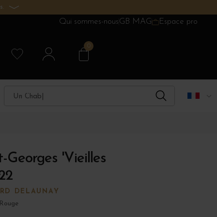
s.
Qui sommes-nous
GB MAG
Espace pro
0
-Georges 'Vieilles
22
RD DELAUNAY
 Rouge