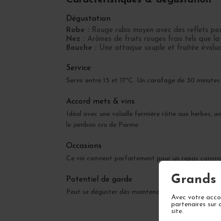
Dégustation
Robe :
Rouge rubis moyen avec des reflets pou
Nez :
Arômes de fruits rouges frais tels que la
Bouche :
Une attaque souple et fruitée évoluant
Service
Servir entre 15 et 17°C. Un carafage de 30 minutes
Accord mets & vins
Idéal avec une volaille fermière rôtie aux herbes, u
le jambon cru de Parme.
Occasions
Ce vin convient parfaitement pour un repas convivial
Grands 
Potentiel de garde
Peut se déguster dès maintenant mais gagnera en c
Avec votre accor
partenaires sur 
site.