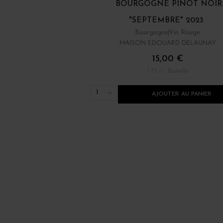
BOURGOGNE PINOT NOIR
"SEPTEMBRE" 2023
Bourgogne
Vin Rouge
MAISON EDOUARD DELAUNAY
15,00 €
/ 75 cl : Bouteille
1
AJOUTER AU PANIER