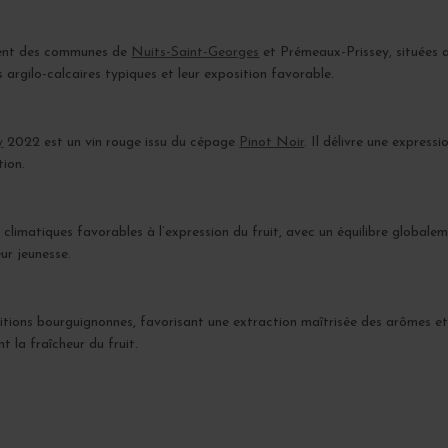
ment des communes de
Nuits-Saint-Georges
et Prémeaux-Prissey, situées 
s argilo-calcaires typiques et leur exposition favorable.
y
2022 est un vin rouge issu du cépage
Pinot Noir
. Il délivre une express
tion.
limatiques favorables à l’expression du fruit, avec un équilibre globaleme
eur jeunesse.
aditions bourguignonnes, favorisant une extraction maîtrisée des arômes e
 la fraîcheur du fruit.