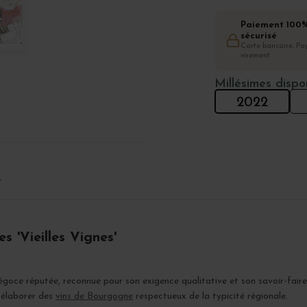
Paiement 100
sécurisé
Carte bancaire, Pay
virement
Millésimes dispo
2022
T
s 'Vieilles Vignes'
goce réputée, reconnue pour son exigence qualitative et son savoir-fair
r élaborer des
vins de Bourgogne
respectueux de la typicité régionale.