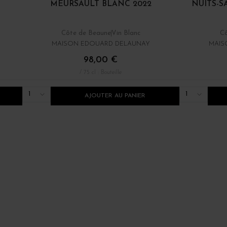
MEURSAULT BLANC 2022
NUITS-S
Côte de Beaune
Vin Blanc
Cô
MAISON EDOUARD DELAUNAY
MAIS
98,00 €
/ 75 cl : Bouteille
1
1
AJOUTER AU PANIER