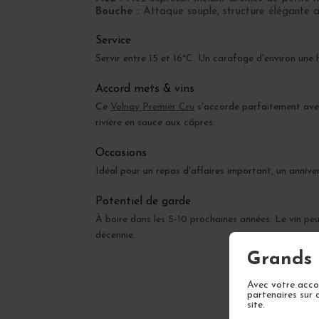
Bouche :
Attaque souple, structure élégante av
Service
Servir entre 15 et 16°C. Un carafage d'environ un
Accord mets & vins
Ce
Volnay Premier Cru
s'accorde parfaitement avec 
rivière en sauce aux câpres.
Occasions
Idéal pour un repas d'affaires important, un annive
Potentiel de garde
À boire dans les 5-10 prochaines années. Le vin p
décennie.
Grands 
Avec votre accor
partenaires sur 
site.