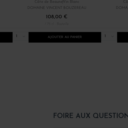
Côte de Beaune
Vin Blanc
Cô
DOMAINE VINCENT BOUZEREAU
DOMAI
108,00 €
/ 75 cl : Bouteille
1
1
AJOUTER AU PANIER
FOIRE AUX QUESTIO