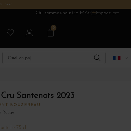
s.
Qui sommes-nous
GB MAG
Espace pro
0
 Cru Santenots 2023
ENT BOUZEREAU
n Rouge
outeille 75 cl