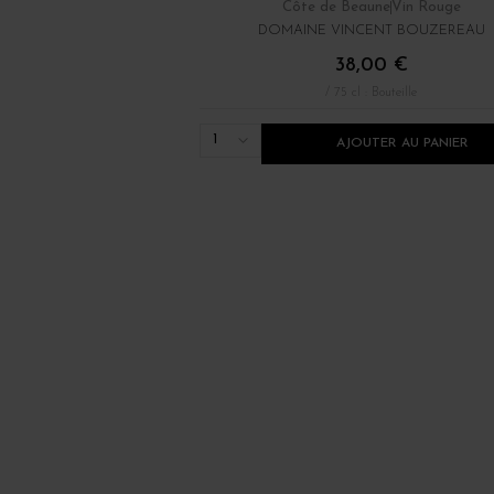
Côte de Beaune
Vin Rouge
DOMAINE VINCENT BOUZEREAU
38,00 €
/ 75 cl : Bouteille
1
AJOUTER AU PANIER