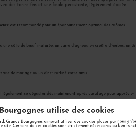
ec des tanins fins et une finale persistante, légèrement épicée.
e heure est recommandé pour un épanouissement optimal des arômes.
une côte de bœuf maturée, un carré d'agneau en croûte d'herbes, un Brill
rsaire de mariage ou un dîner raffiné entre amis.
eut également se déguster dès maintenant après carafage pour apprécier s
Bourgognes utilise des cookies
d, Grands Bourgognes aimerait utiliser des cookies placés par nous et/o
ce site. Certains de ces cookies sont strictement nécessaires au bon fon