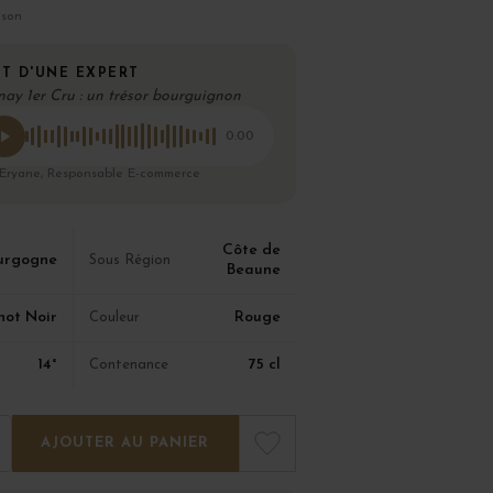
ison
T D'UNE EXPERT
nay 1er Cru : un trésor bourguignon
0:00
 Eryane, Responsable E-commerce
Côte de
urgogne
Sous Région
Beaune
not Noir
Rouge
Couleur
14°
75 cl
Contenance
AJOUTER AU PANIER