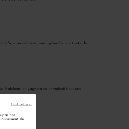
at-Savarin crémeux, ainsi qu'un filet de truite de
a fraîcheur, et gagnera en complexité sur une
Tout refuser
u par nos
ctionnement du