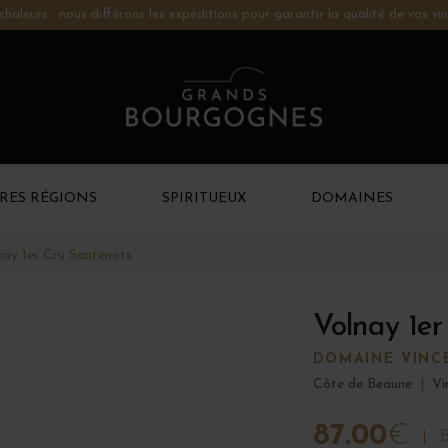
chaleurs : nous différons les expéditions pour garantir la qualité de vos vin
RES RÉGIONS
SPIRITUEUX
DOMAINES
nay 1er Cru Santenots
Volnay 1er
DOMAINE VINC
Côte de Beaune
|
Vi
87.00
€
B