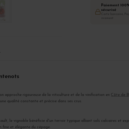
Paiement 100
sécurisé
Carte bancaire, Pay
virement
T
ntenots
n approche rigoureuse de la viticulture et de la vinification en
Côte de 
une qualité constante et précise dans ses crus.
ult, le vignoble bénéficie d'un terroir typique alliant sols calcaires et ex
on fine et élégante du cépage.