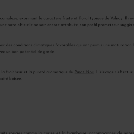
omplexe, exprimant le caractère fruité et floral typique de Volnay. Il révè
cune note officielle ne soit encore attribuée, son profil prometteur suggère
ar des conditions climatiques favorables qui ont permis une maturation h
 avec un bon potentiel de garde.
er la fraîcheur et la pureté aromatique du
Pinot Noir
. L’élevage s'effectu
xité boisée.
uits rouges comme la cerise et la framboise, accompagnés de notes f