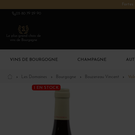
Fortes 
03 80 79 29 90
Le plus grand choix de
vins de Bourgogne
VINS DE BOURGOGNE
CHAMPAGNE
AUT
Les Domaines
Bourgogne
Bouzereau Vincent
Vol
1 EN STOCK