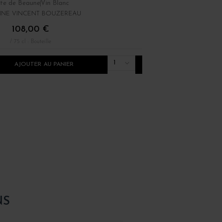
te de Beaune
Vin Blanc
Bourgogne
Vin Rouge
NE VINCENT BOUZEREAU
DOMAINE RENÉ BOUVIE
108,00 €
22,00 €
/ 75 cl : Bouteille
/ 75 cl : Bouteille
1
AJOUTER AU PANIER
AJOUTER AU PANI
NS