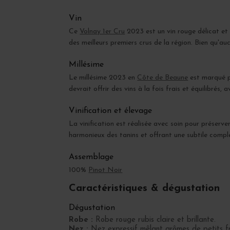
Vin
Ce
Volnay 1er Cru
2023 est un vin rouge délicat et c
des meilleurs premiers crus de la région. Bien qu'au
Millésime
Le millésime 2023 en
Côte de Beaune
est marqué p
devrait offrir des vins à la fois frais et équilibrés,
Vinification et élevage
La vinification est réalisée avec soin pour préserv
harmonieux des tanins et offrant une subtile comple
Assemblage
100%
Pinot Noir
Caractéristiques & dégustation
Dégustation
Robe :
Robe rouge rubis claire et brillante.
Nez :
Nez expressif mêlant arômes de petits fr