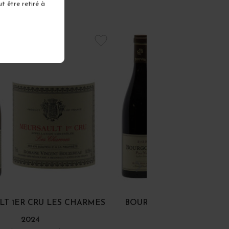
t être retiré à
LT 1ER CRU LES CHARMES
BOURGOGNE PINOT NOI
2024