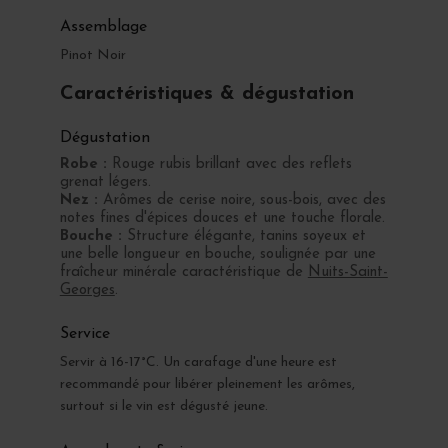
Assemblage
Pinot Noir
Caractéristiques & dégustation
Dégustation
Robe :
Rouge rubis brillant avec des reflets
grenat légers.
Nez :
Arômes de cerise noire, sous-bois, avec des
notes fines d'épices douces et une touche florale.
Bouche :
Structure élégante, tanins soyeux et
une belle longueur en bouche, soulignée par une
fraîcheur minérale caractéristique de
Nuits-Saint-
Georges
.
Service
Servir à 16-17°C. Un carafage d'une heure est
recommandé pour libérer pleinement les arômes,
surtout si le vin est dégusté jeune.