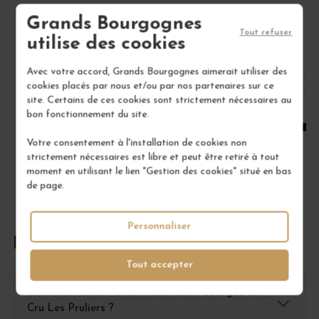
22,00 €
Grands Bourgognes
Tout refuser
utilise des cookies
/ 75 cl : Bouteille
Avec votre accord, Grands Bourgognes aimerait utiliser des
1
cookies placés par nous et/ou par nos partenaires sur ce
site. Certains de ces cookies sont strictement nécessaires au
bon fonctionnement du site.
AJOUTER AU PANIER
Votre consentement à l'installation de cookies non
strictement nécessaires est libre et peut être retiré à tout
moment en utilisant le lien "Gestion des cookies" situé en bas
de page.
Personnaliser
FOIRE AUX QUESTIONS
Tout accepter
Comment conserver un Nuits-Saint-Georges 1er
Cru Les Pruliers ?