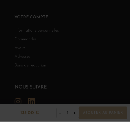
VOTRE COMPTE
Informations personnelles
Commandes
Avoirs
Adresses
Bons de réduction
NOUS SUIVRE
Instagram
LinkedIn
135,00 €
−
+
1
AJOUTER AU PANIER
GRANDS BOURGOGNES