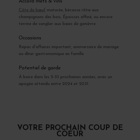
Accord mets & vins
Côte de bœuf
maturée, bécasse rôtie aux
champignons des bois, Époisses affiné, ou encore
terrine de sanglier aux baies de genièvre.
Occasions
Repas d'affaires important, anniversaire de mariage
ou dîner gastronomique en famille.
Potentiel de garde
À boire dans les 5-10 prochaines années, avec un
apogée attendu entre 2024 et 2031.
VOTRE PROCHAIN COUP DE
COEUR