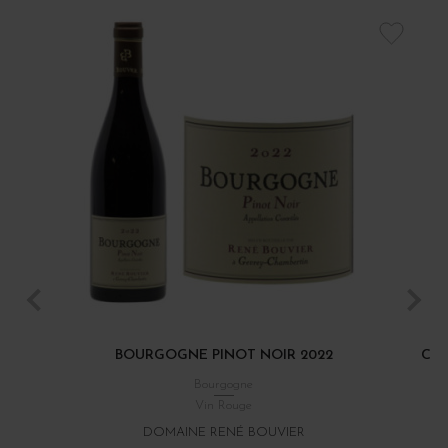
BOURGOGNE PINOT NOIR 2022
CÔT
Bourgogne
Vin Rouge
DOMAINE RENÉ BOUVIER