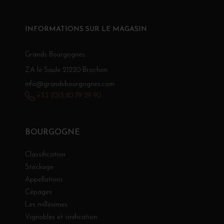
INFORMATIONS SUR LE MAGASIN
Grands Bourgognes
ZA le Saule 21220 Brochon
info@grandsbourgognes.com
+33 (0)3 80 79 29 90
BOURGOGNE
Classification
Stockage
Appellations
Cépages
Les millésimes
Vignobles et vinification