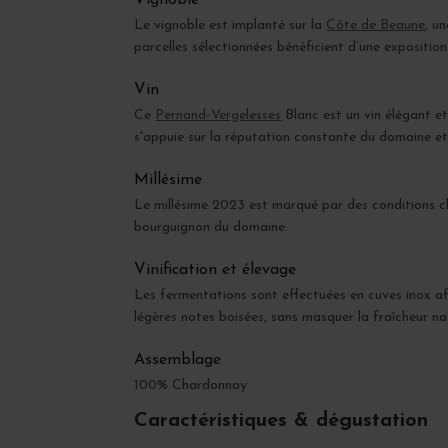
Vignoble
Le vignoble est implanté sur la
Côte de Beaune
, u
parcelles sélectionnées bénéficient d’une exposition
Vin
Ce
Pernand-Vergelesses
Blanc est un vin élégant et 
s'appuie sur la réputation constante du domaine et 
Millésime
Le millésime 2023 est marqué par des conditions cli
bourguignon du domaine.
Vinification et élevage
Les fermentations sont effectuées en cuves inox a
légères notes boisées, sans masquer la fraîcheur nat
Assemblage
100% Chardonnay
Caractéristiques & dégustation