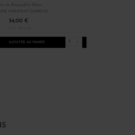
te de Beaune
Vin Blanc
Bourgogne
Vin Rouge
INE MARATRAY-DUBREUIL
DOMAINE ARLAUD
34,00 €
30,00 €
/ 75 cl : Bouteille
/ 75 cl : Bouteille
1
AJOUTER AU PANIER
AJOUTER AU PANI
NS