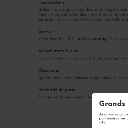
Dégustation
Robe :
Jaune pâle avec des reflets légèrement
Nez :
Expressif avec des notes florales, de citr
Bouche :
Vive et équilibrée, avec une belle ac
Service
Servir frais à 11-13°C. Un léger carafage d’une he
Accord mets & vins
Côte de veau à la crème, risotto aux asperges vertes
Occasions
Apéritif entre amis, déjeuner de printemps en famil
Potentiel de garde
À déguster dès maintenant, mais gagnera en comple
Grands 
Avec votre accor
partenaires sur 
site.