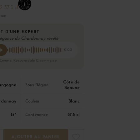
/2 37.5 cl
ison
T D'UNE EXPERT
légance du Chardonnay révélé
0:00
 Eryane, Responsable E-commerce
Côte de
urgogne
Sous Région
Beaune
rdonnay
Blanc
Couleur
14°
37.5 cl
Contenance
AJOUTER AU PANIER