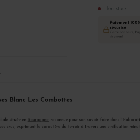
Hors stock
Paiement 100
sécurisé
Carte bancaire, Pay
virement
T
ses Blanc Les Combottes
liale située en
Bourgogne
, reconnue pour son savoir-faire dans l'élabora
ses crus, exprimant le caractère du terroir à travers une vinification minut