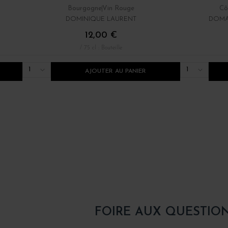
Bourgogne
Vin Rouge
Cô
DOMINIQUE LAURENT
DOMA
12,00 €
/ 75 cl : Bouteille
1
1
AJOUTER AU PANIER
FOIRE AUX QUESTIO