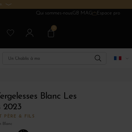
s.
Qui sommes-nous
GB MAG
Espace pro
0
ergelesses Blanc Les
 2023
 PÈRE & FILS
n Blanc