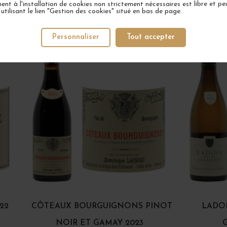
nt à l'installation de cookies non strictement nécessaires est libre et peu
tilisant le lien "Gestion des cookies" situé en bas de page.
VOTRE PROCHAIN COUP DE COEUR
Personnaliser
Tout accepter
22
CÔTEAUX BOURGUIGNONS PINOT
LADOI
NOIR ET GAMAY 2023