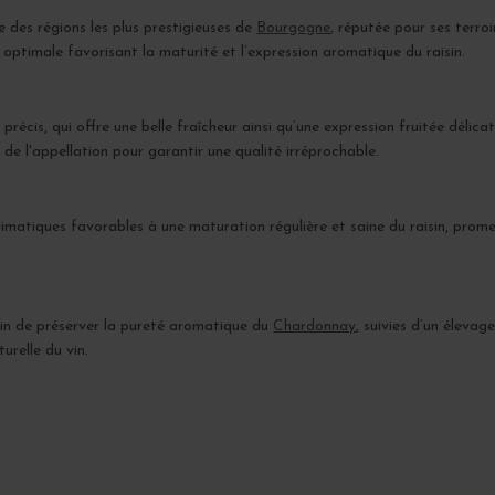
ne des régions les plus prestigieuses de
Bourgogne
, réputée pour ses terr
 optimale favorisant la maturité et l’expression aromatique du raisin.
précis, qui offre une belle fraîcheur ainsi qu’une expression fruitée délic
de l'appellation pour garantir une qualité irréprochable.
matiques favorables à une maturation régulière et saine du raisin, promet
fin de préserver la pureté aromatique du
Chardonnay
, suivies d’un éleva
urelle du vin.