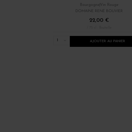
Bourgogne
Vin Rouge
DOMAINE RENÉ BOUVIER
22,00 €
/ 75 cl : Bouteille
1
AJOUTER AU PANIER