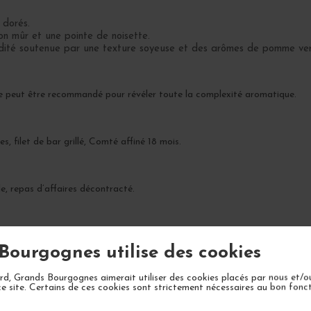
 dorés.
on mûr et une pointe de noisette.
idité soutenue par une texture soyeuse et des arômes de pomme vert
ure peut être recommandé pour révéler toute la complexité aromatique.
, filet de bar grillé, Comté affiné 18 mois.
le, repas d’affaires décontracté.
xité et en rondeur dans les 5-8 prochaines années.
Bourgognes utilise des cookies
d, Grands Bourgognes aimerait utiliser des cookies placés par nous et/o
ce site. Certains de ces cookies sont strictement nécessaires au bon fon