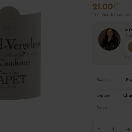
21.00
€
1
TTC · Hors frais de livra
MO
L'é
Par
Bo
Région
Cha
Cépage
Degré