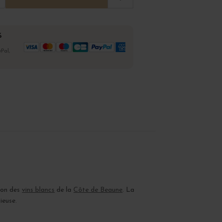
%
Pal,
tion des
vins blancs
de la
Côte de Beaune
. La
ieuse.