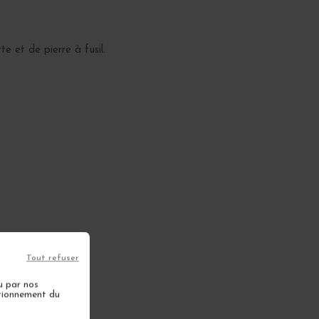
e et de pierre à fusil.
Tout refuser
u par nos
ctionnement du