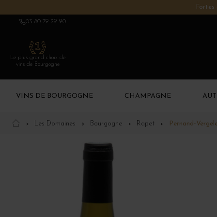
Fortes 
03 80 79 29 90
Le plus grand choix de
vins de Bourgogne
VINS DE BOURGOGNE
CHAMPAGNE
AUT
Les Domaines
Bourgogne
Rapet
Pernand-Vergel