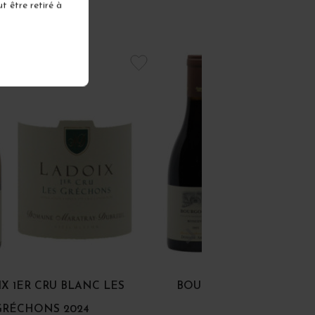
t être retiré à
X 1ER CRU BLANC LES
BOURGOGNE RONCEVIE
GRÉCHONS 2024