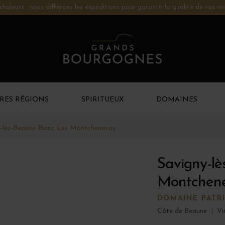
chaleurs : nous différons les expéditions pour garantir la qualité de vos vin
RES RÉGIONS
SPIRITUEUX
DOMAINES
-lès-Beaune Blanc Les Montchenevoy
Savigny-lè
Montchen
DOMAINE PATRI
Côte de Beaune
|
Vi