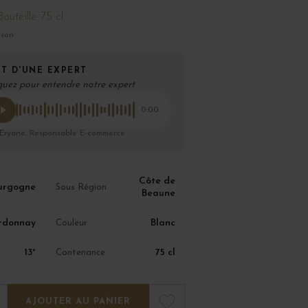
Bouteille 75 cl
ison
T D'UNE EXPERT
quez pour entendre notre expert
0:00
 Eryane, Responsable E-commerce
Côte de
urgogne
Sous Région
Beaune
rdonnay
Blanc
Couleur
13°
75 cl
Contenance
AJOUTER AU PANIER