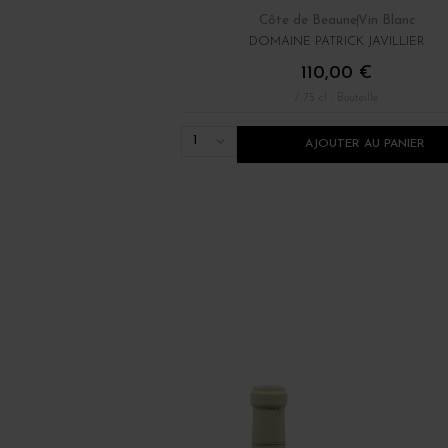
Côte de Beaune
Vin Blanc
DOMAINE PATRICK JAVILLIER
110,00 €
/ 75 cl : Bouteille
1
AJOUTER AU PANIER