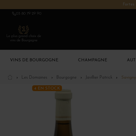
Fortes 
03 80 79 29 90
Le plus grand choix de
vins de Bourgogne
VINS DE BOURGOGNE
CHAMPAGNE
AUT
Les Domaines
Bourgogne
Javillier Patrick
Savigny
4 EN STOCK