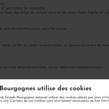
nte.
et une pointe de minéralité.
use avec des notes de pomme verte et de poire, finale fraîche et sal
ger peut être bénéfique pour ouvrir les arômes.
tes, un filet de sandre au beurre blanc, un époisses ou un brie de Meaux 
is lors d’un dimanche printanier, ou une célébration familiale intimiste.
complexité sur 5 à 8 ans. A son apogée entre 2026 et 2030.
Bourgognes utilise des cookies
d, Grands Bourgognes aimerait utiliser des cookies placés par nous et/o
ce site. Certains de ces cookies sont strictement nécessaires au bon fon