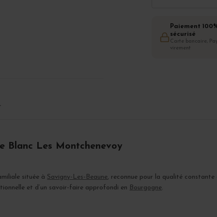
Paiement 100
sécurisé
Carte bancaire, Pay
virement
T
une Blanc Les Montchenevoy
miliale située à
Savigny-Les-Beaune
, reconnue pour la qualité constante 
itionnelle et d’un savoir-faire approfondi en
Bourgogne
.