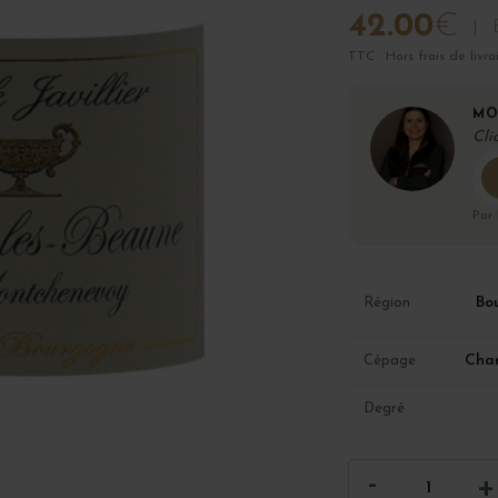
42.00
€
TTC · Hors frais de livra
MO
Cli
Par
Bo
Région
Cha
Cépage
Degré