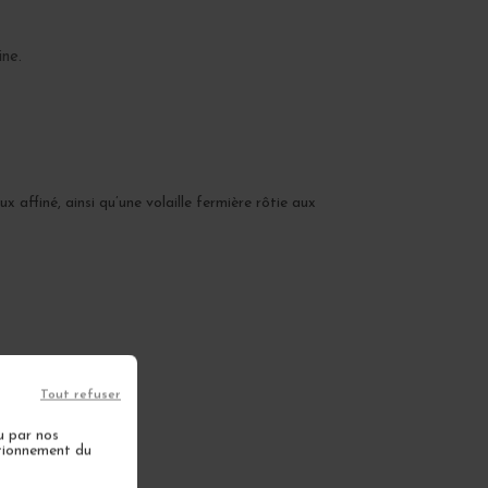
ine.
affiné, ainsi qu’une volaille fermière rôtie aux
Tout refuser
u par nos
ctionnement du