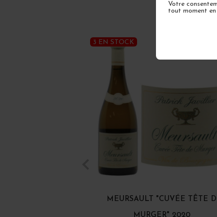
Votre consenteme
tout moment en u
3 EN STOCK
MEURSAULT "CUVÉE TÊTE 
MURGER" 2020