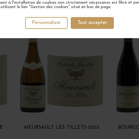
nt à l'installation de cookies non strictement nécessaires est libre et peu
tilisant le lien "Gestion des cookies" situé en bas de page.
VOTRE PROCHAIN COUP DE COEUR
Personnaliser
Tout accepter
2 EN STOCK
DE
MEURSAULT LES TILLETS 2023
BOURGO