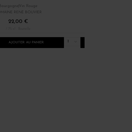
Bourgogne
Vin Rouge
Bourgogne
Vin Rouge
MAINE RENÉ BOUVIER
DOMINIQUE LAURENT
22,00 €
12,00 €
/ 75 cl : Bouteille
/ 75 cl : Bouteille
1
AJOUTER AU PANIER
AJOUTER AU PANI