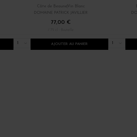
Côte de Beaune
Vin Blanc
DOMAINE PATRICK JAVILLIER
DO
77,00 €
/ 75 cl : Bouteille
1
1
AJOUTER AU PANIER