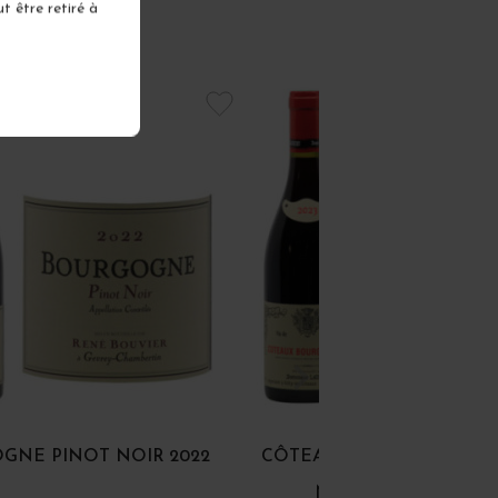
t être retiré à
GNE PINOT NOIR 2022
CÔTEAUX BOURGUIGNON
NOIR ET GAMAY 202