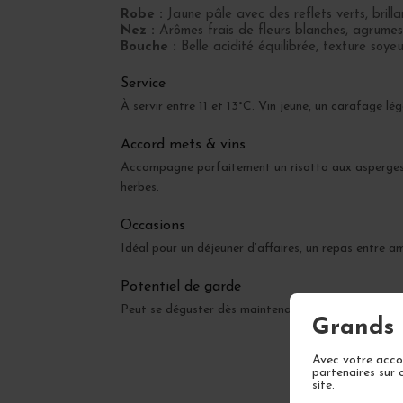
Robe :
Jaune pâle avec des reflets verts, brilla
Nez :
Arômes frais de fleurs blanches, agrumes 
Bouche :
Belle acidité équilibrée, texture soye
Service
À servir entre 11 et 13°C. Vin jeune, un carafage lé
Accord mets & vins
Accompagne parfaitement un risotto aux asperges ver
herbes.
Occasions
Idéal pour un déjeuner d’affaires, un repas entre am
Potentiel de garde
Peut se déguster dès maintenant mais gagnera en 
Grands 
Avec votre accor
partenaires sur 
site.