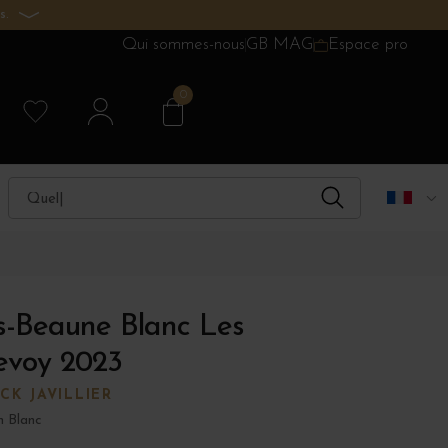
s.
Qui sommes-nous
GB MAG
Espace pro
0
s-Beaune Blanc Les
evoy 2023
CK JAVILLIER
n Blanc