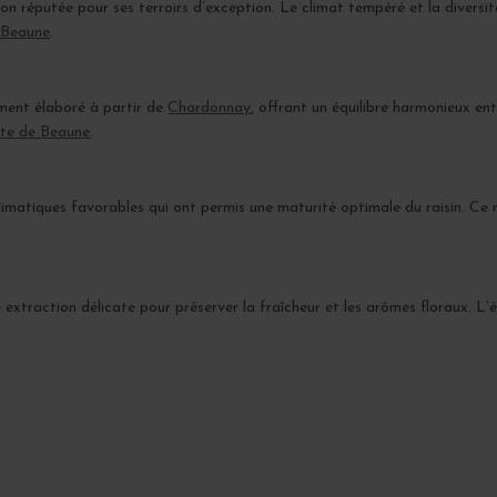
ion réputée pour ses terroirs d’exception. Le climat tempéré et la diversi
-Beaune
.
ment élaboré à partir de
Chardonnay
, offrant un équilibre harmonieux en
te de Beaune
.
matiques favorables qui ont permis une maturité optimale du raisin. Ce mil
e extraction délicate pour préserver la fraîcheur et les arômes floraux. L’