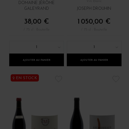
Vin Blanc
DOMAINE JÉRÔME
GALEYRAND
JOSEPH DROUHIN
38,00 €
1 050,00 €
/ 75 cl : Bouteille
/ 75 cl : Bouteille
1
1
AJOUTER AU PANIER
AJOUTER AU PANIER
2 EN STOCK