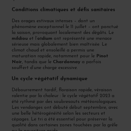
Conditions climatiques et défis sanitaires
Des orages estivaux intenses – dont un
phénomène exceptionnel le 11 juillet – ont ponctué
la saison, provoquant localement des dégâts. Le
mildiou
et l’
oïdium
ont représenté une menace
sérieuse mais globalement bien maîtrisée. Le
climat chaud et ensoleillé a permis une
maturation rapide, notamment pour le
Pinot
Noir
, tandis que le
Chardonnay
a parfois
souffert d’une charge excessive.
Un cycle végétatif dynamique
Débourrement tardif, floraison rapide, véraison
ralentie par la chaleur : le cycle végétatif 2023 a
été rythmé par des soubresauts météorologiques.
Les vendanges ont débuté début septembre, avec
une belle hétérogénéité selon les secteurs et
cépages. Le tri a été essentiel pour préserver la
qualité dans certaines zones touchées par la grêle