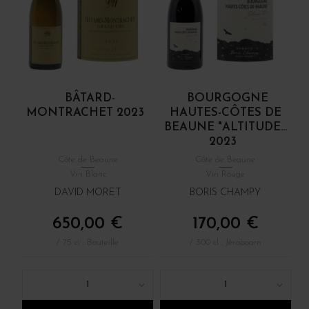
BÂTARD-
BOURGOGNE
MONTRACHET 2023
HAUTES-CÔTES DE
BEAUNE "ALTITUDE...
2023
Côte de Beaune
Côte de Beaune
Vin Blanc
Vin Rouge
DAVID MORET
BORIS CHAMPY
650,00 €
170,00 €
/ 75 cl : Bouteille
/ 300 cl : Jéroboam
1
1