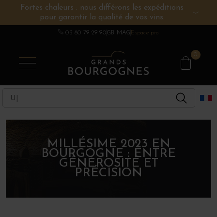
Fortes chaleurs : nous différons les expéditions
pour garantir la qualité de vos vins.
VINS DE BOURGOGNE
AUTRES RÉGIONS
CHAMPAGNE
SPIRITUEUX
DOMAINES
03 80 79 29 90
GB MAG
Espace pro
0
MILLÉSIME 2023 EN
BOURGOGNE : ENTRE
GÉNÉROSITÉ ET
PRÉCISION