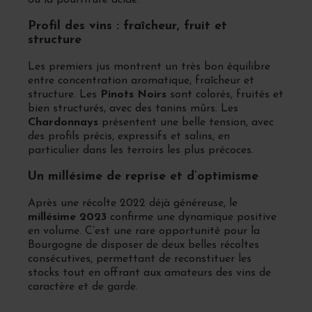
ou la pourriture acide.
Profil des vins : fraîcheur, fruit et
structure
Les premiers jus montrent un très bon équilibre
entre concentration aromatique, fraîcheur et
structure. Les
Pinots Noirs
sont colorés, fruités et
bien structurés, avec des tanins mûrs. Les
Chardonnays
présentent une belle tension, avec
des profils précis, expressifs et salins, en
particulier dans les terroirs les plus précoces.
Un millésime de reprise et d’optimisme
Après une récolte 2022 déjà généreuse, le
millésime 2023
confirme une dynamique positive
en volume. C’est une rare opportunité pour la
Bourgogne de disposer de deux belles récoltes
consécutives, permettant de reconstituer les
stocks tout en offrant aux amateurs des vins de
caractère et de garde.