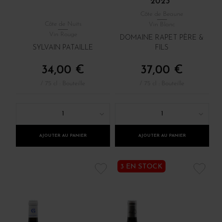
2023
Côte de Beaune
Côte de Nuits
Vin Blanc
Vin Rouge
DOMAINE RAPET PÈRE &
SYLVAIN PATAILLE
FILS
34,00 €
37,00 €
/ 75 cl : Bouteille
/ 75 cl : Bouteille
1
1
AJOUTER AU PANIER
AJOUTER AU PANIER
3 EN STOCK