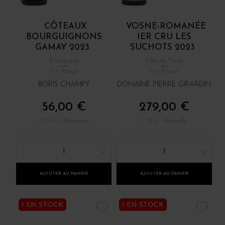
CÔTEAUX
VOSNE-ROMANÉE
BOURGUIGNONS
1ER CRU LES
GAMAY 2023
SUCHOTS 2023
Bourgogne
Côte de Nuits
Vin Rouge
Vin Rouge
BORIS CHAMPY
DOMAINE PIERRE GIRARDIN
56,00 €
279,00 €
/ 150 cl : Magnum
/ 75 cl : Bouteille
1
1
AJOUTER AU PANIER
AJOUTER AU PANIER
1 EN STOCK
1 EN STOCK