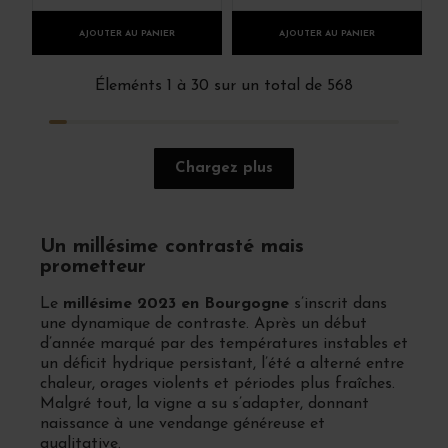
AJOUTER AU PANIER
AJOUTER AU PANIER
Éleménts 1 à 30 sur un total de 568
Chargez plus
Un millésime contrasté mais
prometteur
Le
millésime 2023 en Bourgogne
s’inscrit dans
une dynamique de contraste. Après un début
d’année marqué par des températures instables et
un déficit hydrique persistant, l’été a alterné entre
chaleur, orages violents et périodes plus fraîches.
Malgré tout, la vigne a su s’adapter, donnant
naissance à une vendange généreuse et
qualitative.