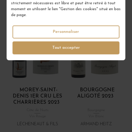
strictement nécessaires est libre et peut être retiré à tout
moment en utilisant le lien "Gestion des cookies" situé en bas
de page.
Personnaliser
Tout accepter
MOREY-SAINT-
BOURGOGNE
DENIS 1ER CRU LES
ALIGOTÉ 2023
CHARRIÈRES 2023
Côte de Nuits
Bourgogne
Vin Rouge
Vin Blanc
LÉCHENEAUT & FILS
ARMAND HEITZ