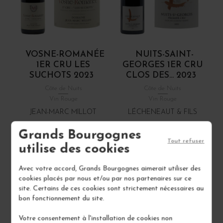
VOSNE-ROMANÉE
NUITS-SAINT-
1ER CRU LES
GEORGES 1ER CRU
SUCHOTS 2023
CLOS DES... 2023
Côte de Nuits
Côte de Nuits
Vin Rouge
Vin Rouge
JEAN-MARC MILLOT
LÉCHENEAUT & FILS
Grands Bourgognes
212,00 €
95,00 €
Tout refuser
utilise des cookies
/ 75 cl : Bouteille
/ 75 cl : Bouteille
Avec votre accord, Grands Bourgognes aimerait utiliser des
cookies placés par nous et/ou par nos partenaires sur ce
1
1
site. Certains de ces cookies sont strictement nécessaires au
bon fonctionnement du site.
AJOUTER AU PANIER
AJOUTER AU PANIER
Votre consentement à l'installation de cookies non