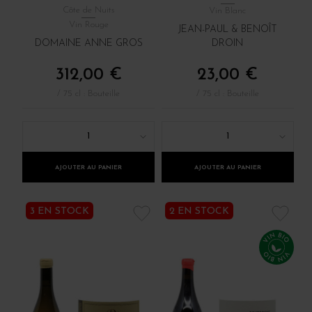
Côte de Nuits
Vin Blanc
Vin Rouge
JEAN-PAUL & BENOÎT
DOMAINE ANNE GROS
DROIN
312,00 €
23,00 €
/ 75 cl : Bouteille
/ 75 cl : Bouteille
1
1
AJOUTER AU PANIER
AJOUTER AU PANIER
3 EN STOCK
2 EN STOCK