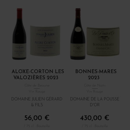
ALOXE-CORTON LES
BONNES-MARES
VALOZIÈRES 2023
2023
Côte de Beaune
Côte de Nuits
Vin Rouge
Vin Rouge
DOMAINE JULIEN GÉRARD
DOMAINE DE LA POUSSE
& FILS
D'OR
56,00 €
430,00 €
/ 75 cl : Bouteille
/ 75 cl : Bouteille