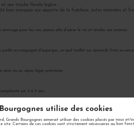
et une touche florale légère.
é bien marquée qui apporte de la fraîcheur, notes minérales et frui
 envisagé pour les vins jeunes afin d’aérer le vin et révéler ses arômes.
ar poêlé accompagné d’asperges, un œuf mollet sur épinards frais ou enco
re amis ou un repas léger printanier.
omplexité sur 3 à 5 ans.
Bourgognes utilise des cookies
d, Grands Bourgognes aimerait utiliser des cookies placés par nous et/o
ce site. Certains de ces cookies sont strictement nécessaires au bon fon