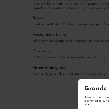
Nez :
Arômes frais de citron vert, pomme verte 
Bouche :
Vivante et dynamique, avec une acidit
Service
Servir entre 10 et 12°C. Un carafage léger peut être
Accord mets & vins
Idéal avec des gougères au fromage, un filet de b
Occasions
Parfait pour un déjeuner en famille, un apéritif ent
Potentiel de garde
Peut se déguster dès maintenant mais gagnera en c
Grands 
Avec votre accor
partenaires sur 
site.