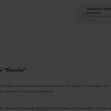
Paiement 100
sécurisé
Carte bancaire, Pay
virement
T
é "Blanche"
n familiale reconnue pour son attachement à la qualité et au respect des 
 et exprimer au mieux leur potentiel.
roir idéal pour le cépage
Aligoté
où la fraîcheur et la minéralité sont au c