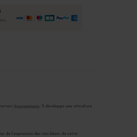
%
Pal,
terroirs
bourguignons
. Il développe une viticulture
œur de l’expression des vins blanc de cette