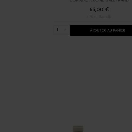
DOMAINE JÉRÔME GALEYRAND
63,00 €
/ 75 cl : Bouteille
1
AJOUTER AU PANIER