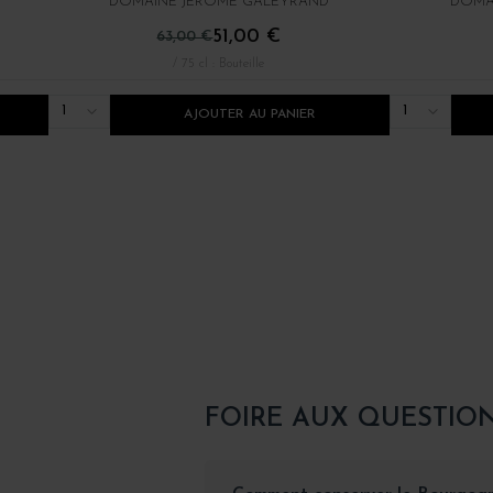
DOMAINE JÉRÔME GALEYRAND
DOMA
51,00 €
63,00 €
/ 75 cl : Bouteille
1
1
AJOUTER AU PANIER
FOIRE AUX QUESTIO