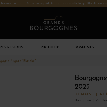
chaleurs : nous différons les expéditions pour garantir la qualité de vos vin
RES RÉGIONS
SPIRITUEUX
DOMAINES
gogne Aligoté "Blanche"
Bourgogne 
2023
DOMAINE JÉRÔ
Bourgogne
|
Vin Bla