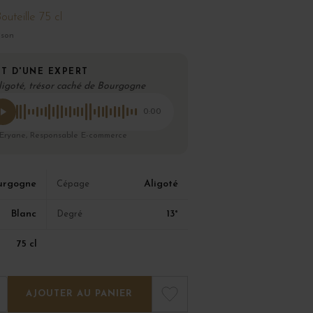
outeille 75 cl
ison
T D'UNE EXPERT
ligoté, trésor caché de Bourgogne
0:00
 Eryane, Responsable E-commerce
urgogne
Aligoté
Cépage
Blanc
13°
Degré
75 cl
AJOUTER AU PANIER