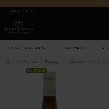
Fortes 
03 80 79 29 90
Le plus grand choix de
vins de Bourgogne
VINS DE BOURGOGNE
CHAMPAGNE
AUT
Les Domaines
Bourgogne
Galeyrand Jérôme
Bour
EN STOCK