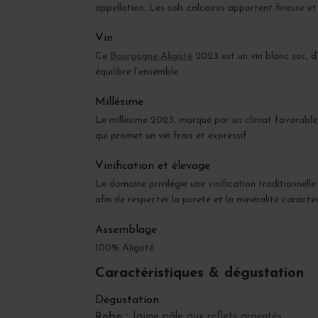
appellation. Les sols calcaires apportent finesse et
Vin
Ce
Bourgogne Aligoté
2023 est un vin blanc sec, d’
équilibre l’ensemble.
Millésime
Le millésime 2023, marqué par un climat favorable,
qui promet un vin frais et expressif.
Vinification et élevage
Le domaine privilégie une vinification traditionnell
afin de respecter la pureté et la minéralité caract
Assemblage
100% Aligoté
Caractéristiques & dégustation
Dégustation
Robe :
Jaune pâle aux reflets argentés.