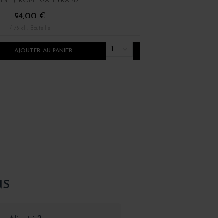
INE JÉRÔME GALEYRAND
DOMAINE RENÉ BOUVIE
94,00 €
22,00 €
/ 75 cl : Bouteille
/ 75 cl : Bouteille
1
AJOUTER AU PANIER
AJOUTER AU PANI
NS