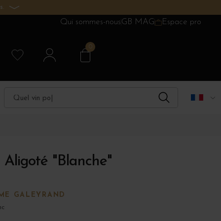
s.
Qui sommes-nous
GB MAG
Espace pro
0
Aligoté "Blanche"
ME GALEYRAND
nc