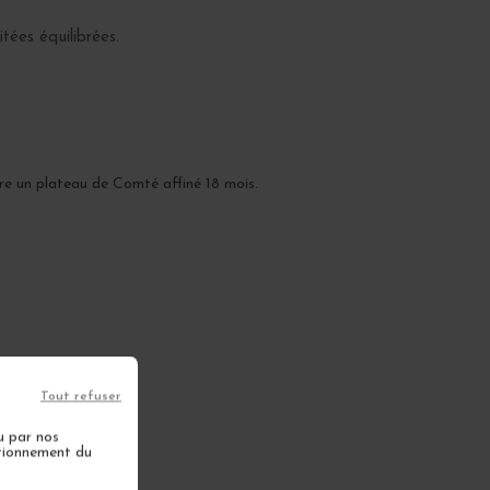
tées équilibrées.
re un plateau de Comté affiné 18 mois.
Tout refuser
u par nos
ctionnement du