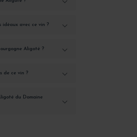
e Aligoté ?
s idéaux avec ce vin ?
Bourgogne Aligoté ?
s de ce vin ?
Aligoté du Domaine