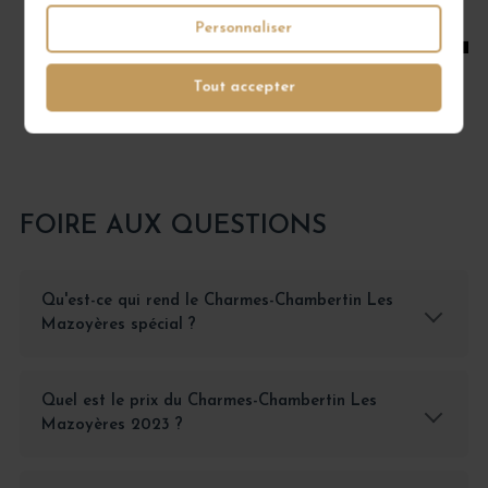
1
Personnaliser
AJOUTER AU PANIER
Tout accepter
FOIRE AUX QUESTIONS
Qu'est-ce qui rend le Charmes-Chambertin Les
Mazoyères spécial ?
Quel est le prix du Charmes-Chambertin Les
Mazoyères 2023 ?