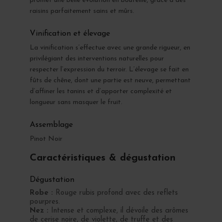
promet une belle évolution en bouteille, grâce à des
raisins parfaitement sains et mûrs.
Vinification et élevage
La vinification s’effectue avec une grande rigueur, en
privilégiant des interventions naturelles pour
respecter l’expression du terroir. L’élevage se fait en
fûts de chêne, dont une partie est neuve, permettant
d’affiner les tanins et d’apporter complexité et
longueur sans masquer le fruit.
Assemblage
Pinot Noir
Caractéristiques & dégustation
Dégustation
Robe :
Rouge rubis profond avec des reflets
pourpres.
Nez :
Intense et complexe, il dévoile des arômes
de cerise noire, de violette, de truffe et des