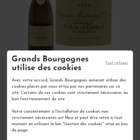
Grands Bourgognes
Tout refuser
utilise des cookies
CHASSAGNE-MONTRACHET 1ER CRU BLANC
B
MORGEOT... 2022
Avec votre accord, Grands Bourgognes aimerait utiliser des
cookies placés par nous et/ou par nos partenaires sur ce
Côte de Beaune
site. Certains de ces cookies sont strictement nécessaires au
Vin Blanc
bon fonctionnement du site.
DOMAINE DE LA VOUGERAIE
Votre consentement à l'installation de cookies non
115,00 €
strictement nécessaires est libre et peut être retiré à tout
moment en utilisant le lien "Gestion des cookies" situé en bas
/ 75 cl : Bouteille
de page.