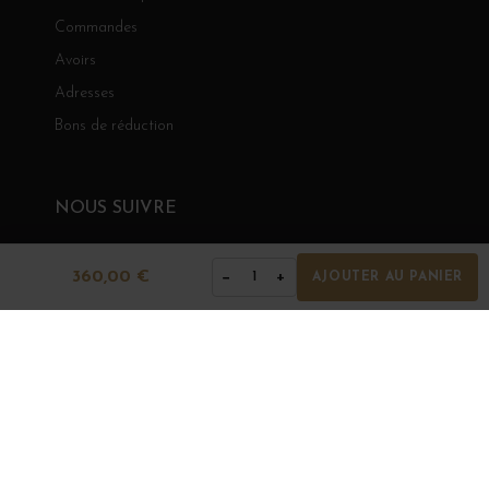
Commandes
Avoirs
Adresses
Bons de réduction
NOUS SUIVRE
Instagram
LinkedIn
360,00 €
−
+
1
AJOUTER AU PANIER
GRANDS BOURGOGNES
© Grands Bourgognes 2026
- tous droits réservés -
Agence BWA