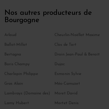
Nos autres producteurs de
Bourgogne
Arlaud
Cheurlin-Noëllat Maxime
Ballot-Millot
Clos de Tart
Bertagna
Droin Jean-Paul & Benoït
Boris Champy
Dujac
Charlopin Philippe
Esmonin Sylvie
Gras Alain
Méo-Camuzet
Lambrays (Domaine des)
Moret David
Lamy Hubert
Mortet Denis