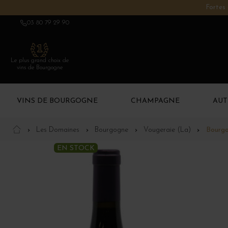
Fortes 
03 80 79 29 90
Le plus grand choix de
vins de Bourgogne
VINS DE BOURGOGNE
CHAMPAGNE
AUT
Les Domaines
Bourgogne
Vougeraie (La)
Bourgo
EN STOCK