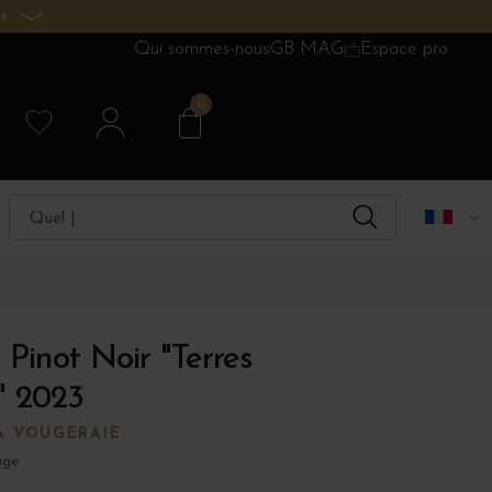
s.
Qui sommes-nous
GB MAG
Espace pro
0
Pinot Noir "Terres
" 2023
A VOUGERAIE
uge