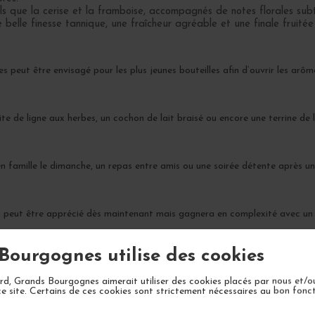
ls que la cerise et la framboise, accompagnés de notes florales subt
elle finesse tannique, une fraîcheur agréable et une finale fruitée
 peut être envisagé pour les plus jeunes bouteilles afin d’ouvrir les arôm
ruite de ligne aux herbes, un cochon de lait braisé ou encore une terrine de
n famille le dimanche, un repas entre amis ou une soirée détente après un
in peut être apprécié dès maintenant mais gagnera en complexité avec un
Bourgognes utilise des cookies
d, Grands Bourgognes aimerait utiliser des cookies placés par nous et/o
ce site. Certains de ces cookies sont strictement nécessaires au bon fon