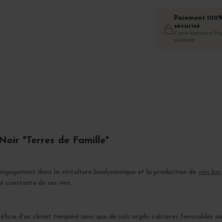
Paiement 100
sécurisé
Carte bancaire, Pay
virement
T
oir "Terres de Famille"
engagement dans la viticulture biodynamique et la production de
vins bio
é constante de ses vins.
éficie d'un climat tempéré ainsi que de sols argilo-calcaires favorables a