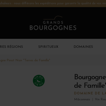
chaleurs : nous différons les expéditions pour garantir la qualité de vos vin
RES RÉGIONS
SPIRITUEUX
DOMAINES
gne Pinot Noir "Terres de Famille"
Bourgogne 
de Famille
DOMAINE DE L
Mâconnais
|
Vin Ro