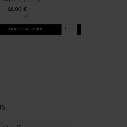
MAINE RENÉ BOUVIER
DOMINIQUE LAURENT
22,00 €
12,00 €
/ 75 cl : Bouteille
/ 75 cl : Bouteille
1
AJOUTER AU PANIER
AJOUTER AU PANI
NS