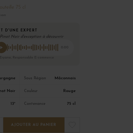
outeille 75 cl
ison
T D'UNE EXPERT
Pinot Noir d'exception à découvrir
0:00
 Eryane, Responsable E-commerce
urgogne
Mâconnais
Sous Région
not Noir
Rouge
Couleur
13°
75 cl
Contenance
AJOUTER AU PANIER