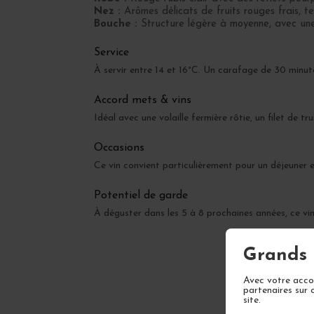
Nez :
Arômes délicats de fruits rouges frais, te
Bouche :
Structure légère à moyenne, avec une b
Service
À servir entre 14 et 16°C. Un carafage de 30 minutes
Accord mets & vins
Idéal avec une volaille fermière rôtie, un filet de t
Occasions
Ce vin convient particulièrement pour un déjeuner e
Potentiel de garde
À déguster dans les 5 à 8 prochaines années, ce v
Grands 
Avec votre accor
partenaires sur 
site.