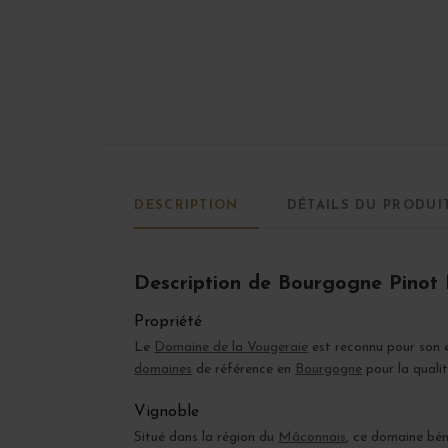
DESCRIPTION
DÉTAILS DU PRODUI
Description de Bourgogne Pinot N
Propriété
Le
Domaine de la Vougeraie
est reconnu pour son 
domaines
de référence en
Bourgogne
pour la qualit
Vignoble
Situé dans la région du
Mâconnais
, ce domaine bén