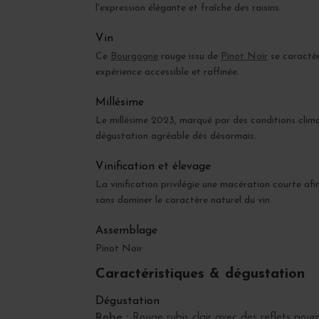
l'expression élégante et fraîche des raisins.
Vin
Ce
Bourgogne
rouge issu de
Pinot Noir
se caractéri
expérience accessible et raffinée.
Millésime
Le millésime 2023, marqué par des conditions clim
dégustation agréable dès désormais.
Vinification et élevage
La vinification privilégie une macération courte afi
sans dominer le caractère naturel du vin.
Assemblage
Pinot Noir
Caractéristiques & dégustation
Dégustation
Robe :
Rouge rubis clair avec des reflets pourp