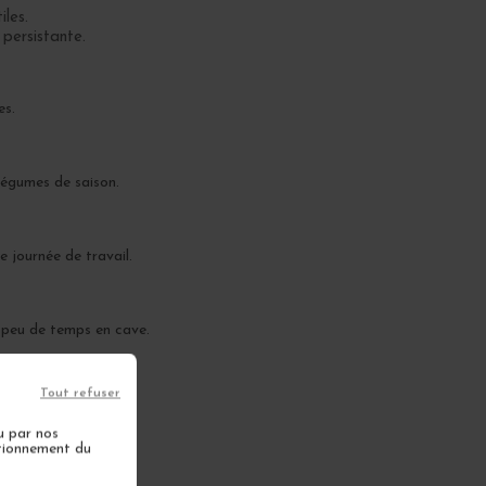
iles.
 persistante.
es.
 légumes de saison.
e journée de travail.
 peu de temps en cave.
Tout refuser
u par nos
ctionnement du