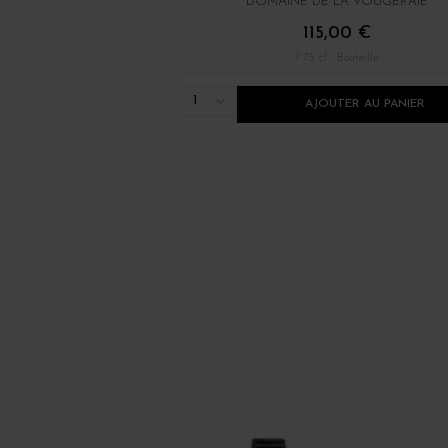
DOMAINE DE LA VOUGERAIE
115,00 €
/ 75 cl : Bouteille
1
AJOUTER AU PANIER