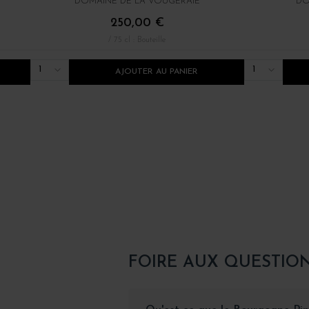
DOMAINE DE LA VOUGERAIE
DO
250,00 €
/ 75 cl : Bouteille
1
1
AJOUTER AU PANIER
FOIRE AUX QUESTIO