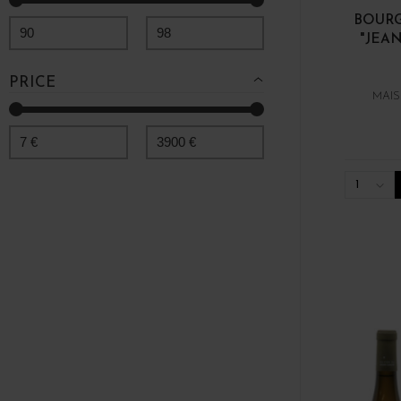
Montagny 1er Cru
BOUR
Monthélie
90
98
"JEA
Montrachet Grand Cru
Morey-Saint-Denis
PRICE
MAIS
Morey-Saint-Denis 1er Cru
Nuits-Saint-Georges
7
€
3900
€
Nuits-Saint-Georges 1er Cru
Pernand-Vergelesses
1
Pernand-Vergelesses 1er Cru
Petit-Chablis
Pouilly-Fuissé
Pouilly-Fuissé 1er Cru
Pouilly-Vinzelles
Pouilly-Vinzelles 1er Cru
Puligny-Montrachet
Puligny-Montrachet 1er Cru
Rully
Rully 1er Cru