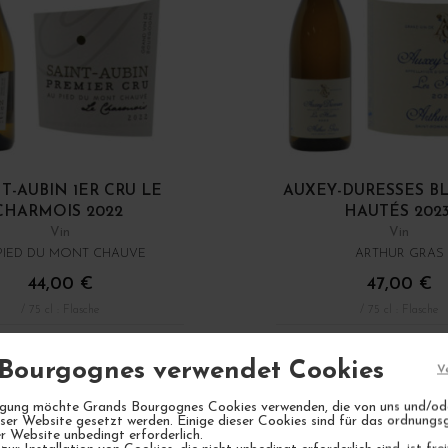
T-AUBIN 1ER CRU LE
AUXEY-DURESSES B
CHARMOIS 2022
HAUTÉS 202
Vin
Vin
PIED DU MONT CHAUVE
ARTHUR GRAS
44,00 €
47,00 €
/ 75 cl : Flasche
/ 75 cl : Flasche
1
IN DEN WARENKORB
IN DEN WARE
Bourgognes verwendet Cookies
V
lligung möchte Grands Bourgognes Cookies verwenden, die von uns und/od
eser Website gesetzt werden. Einige dieser Cookies sind für das ordnun
r Website unbedingt erforderlich.