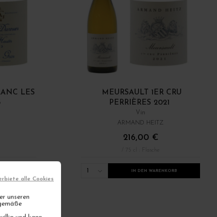
LANC LES
MEURSAULT 1ER CRU
3
PERRIÈRES 2021
Vin
ARMAND HEITZ
216,00 €
/ 75 cl : Flasche
1
NKORB
IN DEN WARENKORB
erbiete alle Cookies
er unseren
gsgemäße