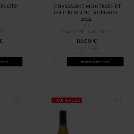
GELOTS"
CHASSAGNE-MONTRACHET
1ER CRU BLANC MORGEOT...
2022
Vin
TE
DOMAINE DE LA VOUGERAIE
€
115,00 €
/ 75 cl : Flasche
1
NKORB
IN DEN WARENKORB
1 AUF LAGER