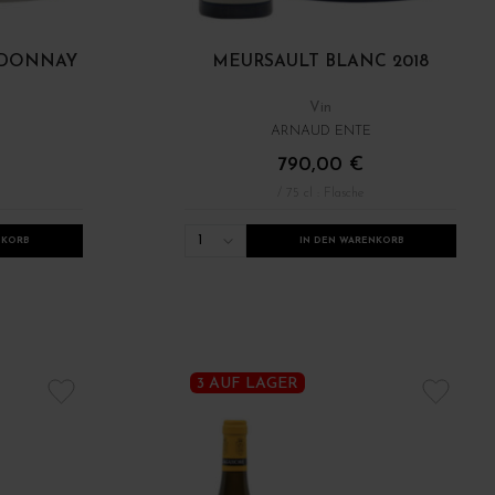
RDONNAY
MEURSAULT BLANC 2018
Vin
ARNAUD ENTE
790,00 €
/ 75 cl : Flasche
1
NKORB
IN DEN WARENKORB
3 AUF LAGER