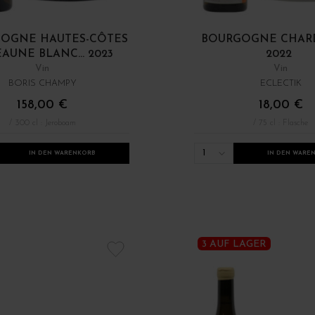
OGNE HAUTES-CÔTES
BOURGOGNE CHA
AUNE BLANC... 2023
2022
Vin
Vin
BORIS CHAMPY
ECLECTIK
158,00 €
18,00 €
/ 300 cl : Jeroboam
/ 75 cl : Flasche
1
IN DEN WARENKORB
IN DEN WARE
3 AUF LAGER