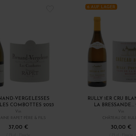
6 AUF LAGER
NAND-VERGELESSES
RULLY 1ER CRU BL
LES COMBOTTES 2023
LA BRESSANDE...
Vin
Vin
INE RAPET PÈRE & FILS
CHÂTEAU DE RUL
37,00 €
30,00 €
/ 75 cl : Flasche
/ 75 cl : Flasche