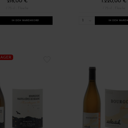
216,00 €
1.220,00 €
/ 75 cl : Flasche
/ 75 cl : Flasche
1
IN DEN WARENKORB
IN DEN WARE
LAGER