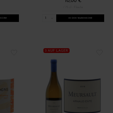
10,00 €
/ 75 cl : Flasche
1
NKORB
IN DEN WARENKORB
3 AUF LAGER