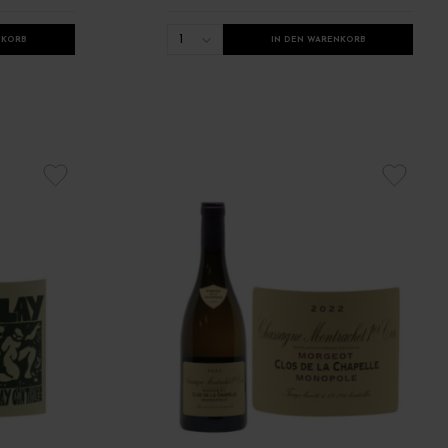
1
NKORB
IN DEN WARENKORB