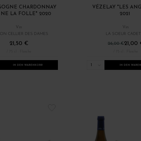
GOGNE CHARDONNAY
VÉZELAY "LES AN
NNE LA FOLLE" 2020
2021
Vin
Vin
ON CELLIER DES DAMES
LA SOEUR CADET
21,50 €
21,00 
26,00 €
/ 75 cl : Flasche
/ 75 cl : Flasche
1
IN DEN WARENKORB
IN DEN WARE