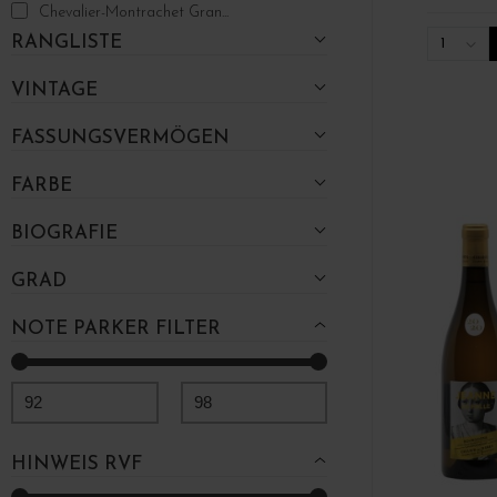
Chevalier-Montrachet Gran...
RANGLISTE
Corton Grand Cru
1
Corton-Charlemagne Grand Cru
VINTAGE
Crémant de Bourgogne
Criots-Bâtard-Montrachet ...
FASSUNGSVERMÖGEN
Fixin
FARBE
Fixin 1er Cru
Givry
BIOGRAFIE
Givry 1er Cru
IGP Côteaux de l'Auxois
GRAD
Ladoix
NOTE PARKER FILTER
Ladoix 1er Cru
Mâcon
Marsannay
92
98
Mercurey 1er Cru
Meursault
HINWEIS RVF
Meursault 1er Cru