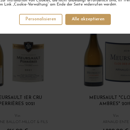
 zur Installation von Cookies, die nicht unbedingt erforderlich sind, ist fre
en Link „Cookie-Verwaltung“ am Ende der Seite widerrufen werden.
LAGER
3 AUF LAGER
Personalisieren
Alle akzeptieren
URSAULT 1ER CRU
MEURSAULT "CLO
PERRIÈRES 2021
AMBRES" 201
Vin
Vin
NE BALLOT-MILLOT & FILS
ARNAUD ENTE