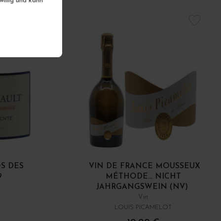
iwillig und kann
S DES
VIN DE FRANCE MOUSSEUX
9
MÉTHODE... NICHT
JAHRGANGSWEIN (NV)
Vin
LOUIS PICAMELOT