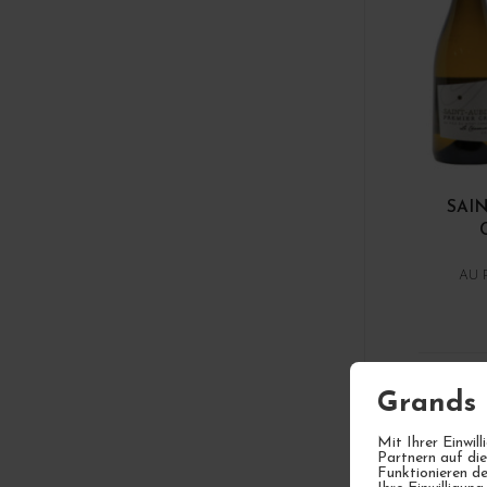
Saint-Aubin
Saint-Aubin 1er Cru
Saint-Romain
Saint-Véran
Santenay
Savigny-Les-Beaune
Savigny-Les-Beaune 1er Cru
SAIN
Vézelay
Viré Clessé
AU 
Vougeot 1er Cru
Wein aus Frankreich
Weinberge Burgunds
1
Grands 
Mit Ihrer Einwi
Partnern auf di
Funktionieren de