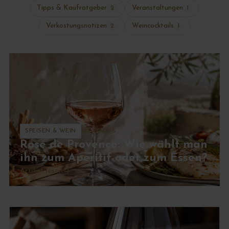
Tipps & Kaufratgeber
Veranstaltungen
2
1
Verkostungsnotizen
Weincocktails
2
1
SPEISEN & WEIN
IM FOKUS
Rosé de Provence: Wie wählt man
ihn zum Aperitif oder zum Essen?
Artikel lesen