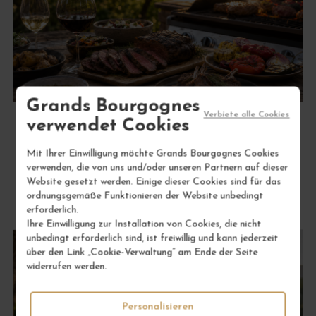
Grands Bourgognes
Verbiete alle Cookies
verwendet Cookies
SPEISEN & WEIN
Welche Weine serviert man zu einem
Mit Ihrer Einwilligung möchte Grands Bourgognes Cookies
Sommergrillabend?
verwenden, die von uns und/oder unseren Partnern auf dieser
Von
Manon
Website gesetzt werden. Einige dieser Cookies sind für das
Lire l'article
ordnungsgemäße Funktionieren der Website unbedingt
erforderlich.
Ihre Einwilligung zur Installation von Cookies, die nicht
unbedingt erforderlich sind, ist freiwillig und kann jederzeit
über den Link „Cookie-Verwaltung“ am Ende der Seite
widerrufen werden.
Personalisieren