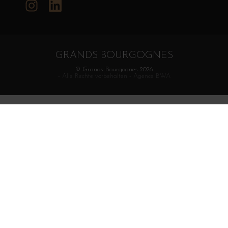
Instagram
LinkedIn
GRANDS BOURGOGNES
© Grands Bourgognes 2026
- Alle Rechte vorbehalten -
Agence BWA
Der Verkauf von Alkohol an Minderjährige ist strengstens
verboten. Alkoholmissbrauch ist gesundheitsschädlich. In
Maßen konsumieren.