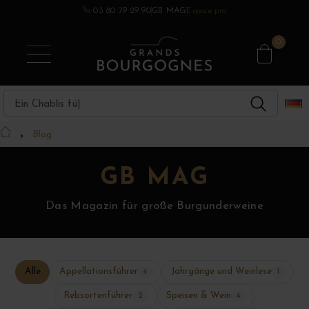
03 80 79 29 90
GB MAG
Espace pro
ANDERE REGIONEN
BURGUNDERWEINE
SPIRITUOSEN
CHAMPAGNE
BEREICHE
0
Blog
GB MAG
Das Magazin für große Burgunderweine
Alle
Appellationsführer
Jahrgänge und Weinlese
4
1
Rebsortenführer
Speisen & Wein
2
4