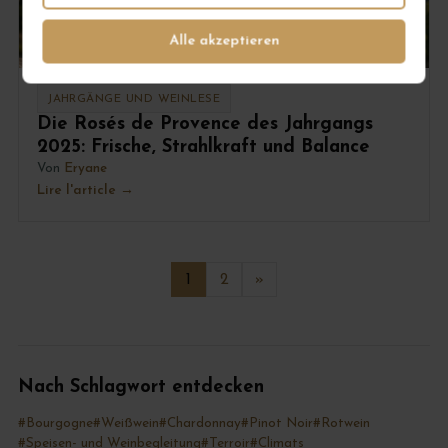
Alle akzeptieren
JAHRGÄNGE UND WEINLESE
Die Rosés de Provence des Jahrgangs
2025: Frische, Strahlkraft und Balance
Von
Eryane
Lire l'article
1
2
»
Nach Schlagwort entdecken
#Bourgogne
#Weißwein
#Chardonnay
#Pinot Noir
#Rotwein
#Speisen- und Weinbegleitung
#Terroir
#Climats