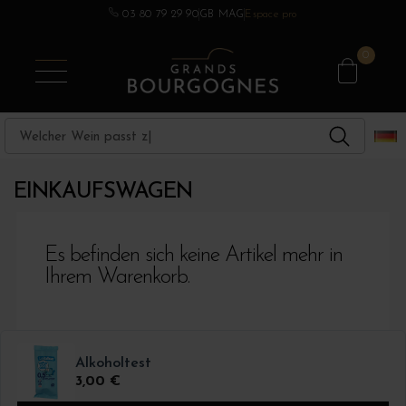
03 80 79 29 90
GB MAG
Espace pro
ANDERE REGIONEN
BURGUNDERWEINE
SPIRITUOSEN
CHAMPAGNE
BEREICHE
0
EINKAUFSWAGEN
Es befinden sich keine Artikel mehr in
Ihrem Warenkorb.
Alkoholtest
3,00 €