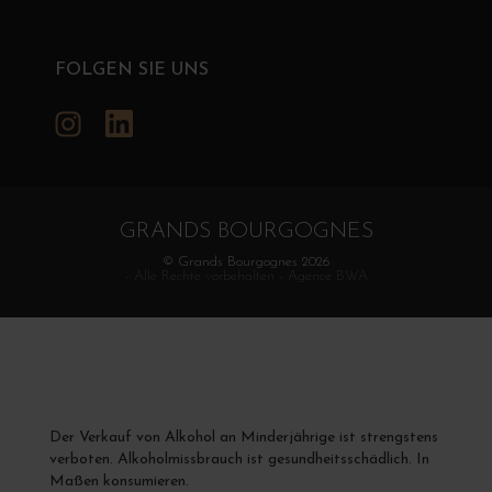
FOLGEN SIE UNS
Instagram
LinkedIn
GRANDS BOURGOGNES
© Grands Bourgognes 2026
- Alle Rechte vorbehalten -
Agence BWA
Der Verkauf von Alkohol an Minderjährige ist strengstens
verboten. Alkoholmissbrauch ist gesundheitsschädlich. In
Maßen konsumieren.