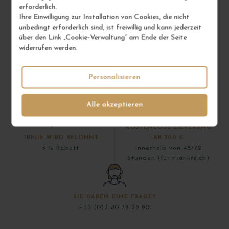
erforderlich.
Ihre Einwilligung zur Installation von Cookies, die nicht
unbedingt erforderlich sind, ist freiwillig und kann jederzeit
über den Link „Cookie-Verwaltung“ am Ende der Seite
widerrufen werden.
Personalisieren
100 % DER WEINE
ALLE UNSERE WEINE
auf Lager
werden einzeln verkauft
Alle akzeptieren
KOSTENLOSE LIEFERUNG
TREUE WIRD BELOHNT
AB 300 €
5 % Rabatt
innerhalb von 48/72
Stunden (für Frankreich)
SIE HABEN EINE FRAGE?
+33 (0)3 80 79 29 90