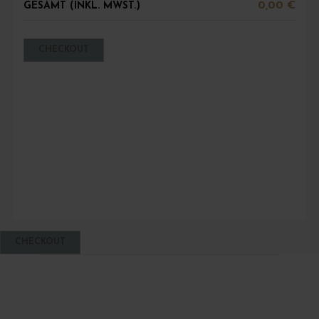
0,00 €
GESAMT (INKL. MWST.)
CHECKOUT
CHECKOUT