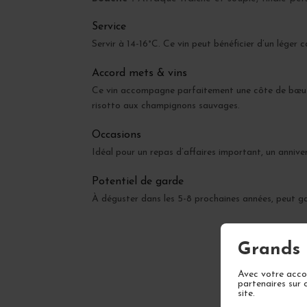
Service
Servir à 14-16°C. Ce vin peut bénéficier d’un léger 
Accord mets & vins
Ce vin accompagne parfaitement une côte de bœuf ma
risotto aux champignons sauvages.
Occasions
Idéal pour un repas d’affaires important, un anniver
Potentiel de garde
À déguster dans les 5-8 prochaines années, peut g
Grands 
Avec votre accor
partenaires sur 
site.