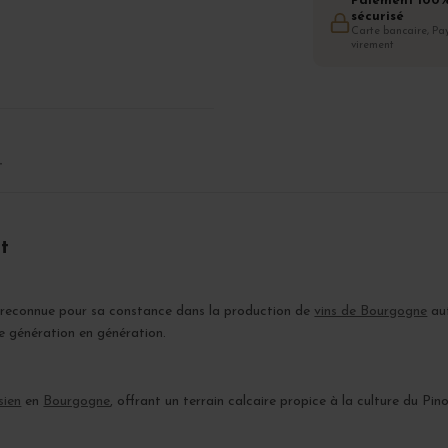
Paiement 100
sécurisé
Carte bancaire, Pay
virement
T
t
e reconnue pour sa constance dans la production de
vins de Bourgogne
aut
de génération en génération.
sien
en
Bourgogne
, offrant un terrain calcaire propice à la culture du Pin