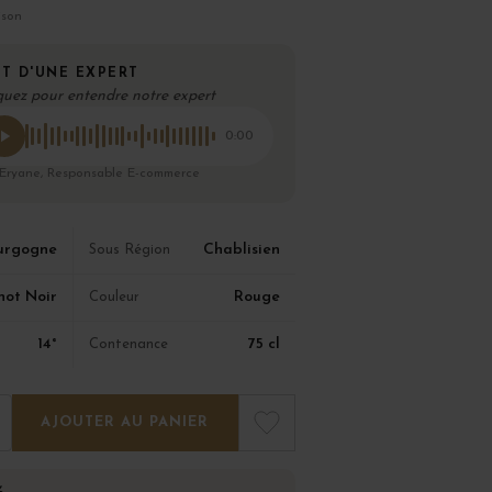
ison
T D'UNE EXPERT
quez pour entendre notre expert
0:00
 Eryane, Responsable E-commerce
urgogne
Chablisien
Sous Région
not Noir
Rouge
Couleur
14°
75 cl
Contenance
AJOUTER AU PANIER