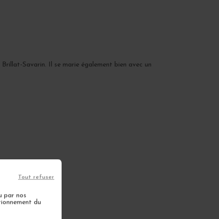
rillat-Savarin. Il se marie également bien avec un
Tout refuser
u par nos
ctionnement du