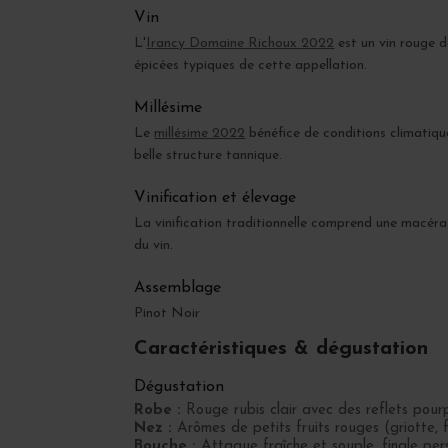
Vin
L'
Irancy Domaine Richoux 2022
est un vin rouge d
épicées typiques de cette appellation.
Millésime
Le
millésime 2022
bénéfice de conditions climatique
belle structure tannique.
Vinification et élevage
La vinification traditionnelle comprend une macérat
du vin.
Assemblage
Pinot Noir
Caractéristiques & dégustation
Dégustation
Robe :
Rouge rubis clair avec des reflets pourp
Nez :
Arômes de petits fruits rouges (griotte, 
Bouche :
Attaque fraîche et souple, finale pers