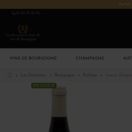
Fortes 
03 80 79 29 90
Le plus grand choix de
vins de Bourgogne
VINS DE BOURGOGNE
CHAMPAGNE
AUT
Les Domaines
Bourgogne
Richoux
Irancy Veaupe
EN STOCK