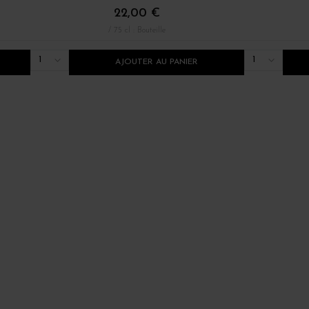
22,00 €
/ 75 cl : Bouteille
1
1
AJOUTER AU PANIER