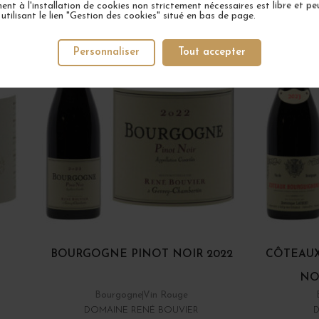
nt à l'installation de cookies non strictement nécessaires est libre et peu
tilisant le lien "Gestion des cookies" situé en bas de page.
Personnaliser
Tout accepter
BOURGOGNE PINOT NOIR 2022
CÔTEAUX
NO
Bourgogne
Vin Rouge
DOMAINE RENÉ BOUVIER