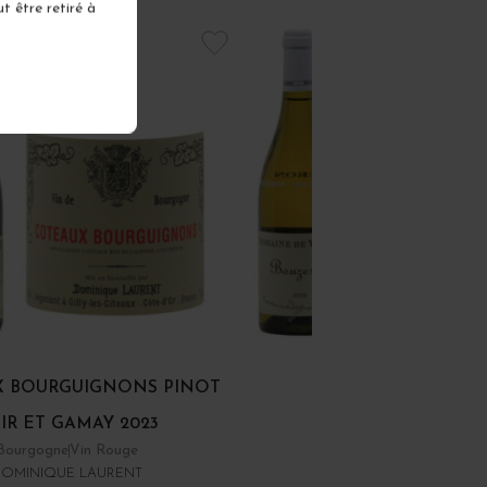
t être retiré à
 BOURGUIGNONS PINOT
BOUZERON 2024
IR ET GAMAY 2023
Bourgogne
Vin Rouge
Côte Chalonnaise
Vin Bla
DOMINIQUE LAURENT
DOMAINE DE VILLAINE