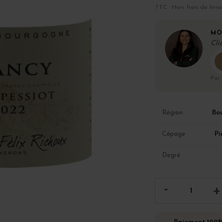
TTC · Hors frais de livra
MO
Cli
Par
Bo
Région
Pi
Cépage
Degré