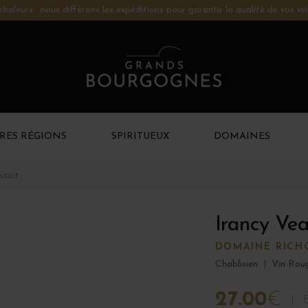
chaleurs : nous différons les expéditions pour garantir la qualité de vos vin
RES RÉGIONS
SPIRITUEUX
DOMAINES
ssiot
Irancy Vea
DOMAINE RICH
Chablisien
|
Vin Rou
27.00
€
B