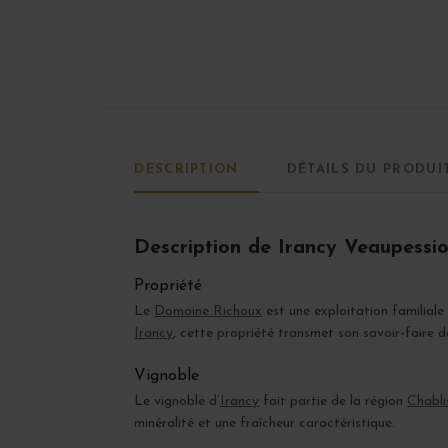
DESCRIPTION
DÉTAILS DU PRODUI
Description de Irancy Veaupessio
Propriété
Le
Domaine Richoux
est une exploitation familial
Irancy
, cette propriété transmet son savoir-faire 
Vignoble
Le vignoble d’
Irancy
fait partie de la région
Chabli
minéralité et une fraîcheur caractéristique.