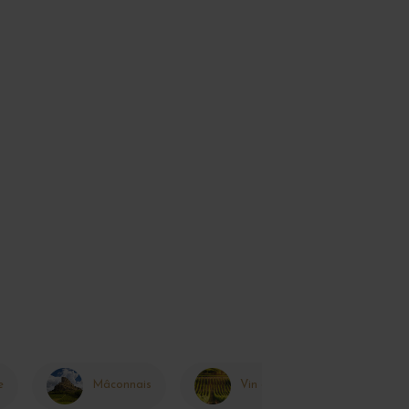
e
Mâconnais
Vin de France