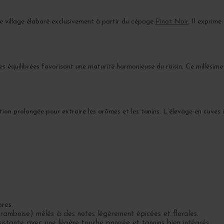
e village élaboré exclusivement à partir du cépage
Pinot Noir
. Il exprime
s équilibrées favorisant une maturité harmonieuse du raisin. Ce millésime
ion prolongée pour extraire les arômes et les tanins. L’élevage en cuves 
res.
framboise) mêlés à des notes légèrement épicées et florales.
istante avec une légère touche poivrée et tannins bien intégrés.