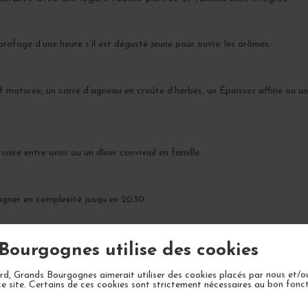
carafage d’une heure s’il est dégusté jeune pour ouvrir les arômes.
turée, un carré d’agneau en croûte d’herbes, un Époisses affiné ou un B
saire entre amis ou un dîner convivial en famille.
agner en complexité jusqu’en 2030.
Bourgognes utilise des cookies
d, Grands Bourgognes aimerait utiliser des cookies placés par nous et/o
ce site. Certains de ces cookies sont strictement nécessaires au bon fon
VOTRE PROCHAIN COUP DE COEUR