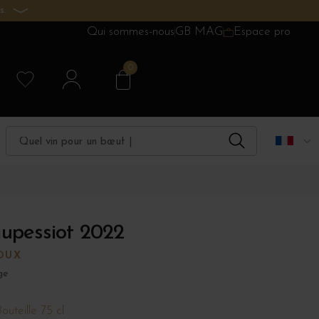
s.
Qui sommes-nous
GB MAG
Espace pro
0
upessiot 2022
OUX
ge
outeille 75 cl