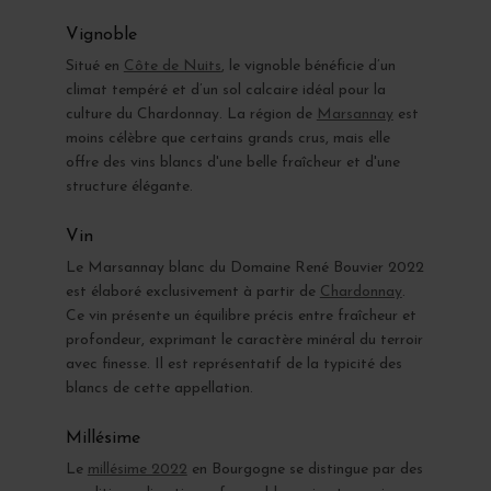
Vignoble
Situé en
Côte de Nuits
, le vignoble bénéficie d’un
climat tempéré et d’un sol calcaire idéal pour la
culture du Chardonnay. La région de
Marsannay
est
moins célèbre que certains grands crus, mais elle
offre des vins blancs d'une belle fraîcheur et d'une
structure élégante.
Vin
Le Marsannay blanc du Domaine René Bouvier 2022
est élaboré exclusivement à partir de
Chardonnay
.
Ce vin présente un équilibre précis entre fraîcheur et
profondeur, exprimant le caractère minéral du terroir
avec finesse. Il est représentatif de la typicité des
blancs de cette appellation.
Millésime
Le
millésime 2022
en Bourgogne se distingue par des