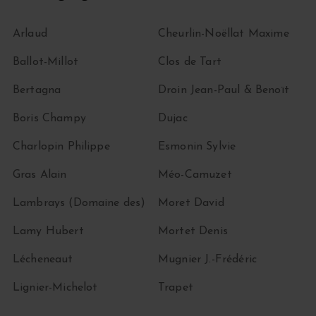
Arlaud
Cheurlin-Noëllat Maxime
Ballot-Millot
Clos de Tart
Bertagna
Droin Jean-Paul & Benoït
Boris Champy
Dujac
Charlopin Philippe
Esmonin Sylvie
Gras Alain
Méo-Camuzet
Lambrays (Domaine des)
Moret David
Lamy Hubert
Mortet Denis
Lécheneaut
Mugnier J.-Frédéric
Lignier-Michelot
Trapet