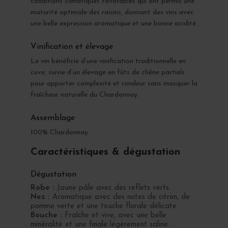
conditions climatiques favorables qui ont permis une
maturité optimale des raisins, donnant des vins avec
une belle expression aromatique et une bonne acidité.
Vinification et élevage
Le vin bénéficie d’une vinification traditionnelle en
cuve, suivie d’un élevage en fûts de chêne partiels
pour apporter complexité et rondeur sans masquer la
fraîcheur naturelle du Chardonnay.
Assemblage
100% Chardonnay
Caractéristiques & dégustation
Dégustation
Robe :
Jaune pâle avec des reflets verts.
Nez :
Aromatique avec des notes de citron, de
pomme verte et une touche florale délicate.
Bouche :
Fraîche et vive, avec une belle
minéralité et une finale légèrement saline.