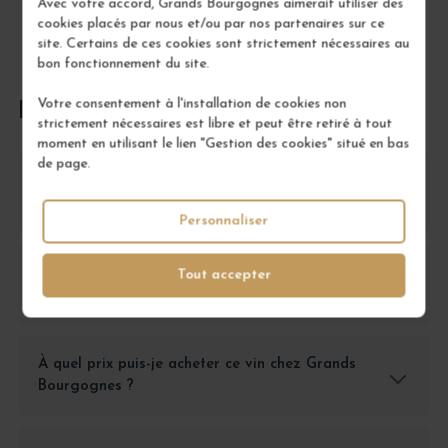
Avec votre accord, Grands Bourgognes aimerait utiliser des
cookies placés par nous et/ou par nos partenaires sur ce
site. Certains de ces cookies sont strictement nécessaires au
bon fonctionnement du site.
Votre consentement à l'installation de cookies non
FOIRE AUX QUESTIONS
strictement nécessaires est libre et peut être retiré à tout
moment en utilisant le lien "Gestion des cookies" situé en bas
de page.
Qu'est-ce que le Marsannay Blanc Le Clos
'Monopole' ?
Personnaliser
Quels sont les avantages d'acheter ce vin en
Tout accepter
magnum ?
À quel prix puis-je acheter ce vin chez Grands
Bourgognes ?