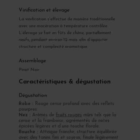
Vinification et élevage
La vinification s’effectue de manière traditionnelle
avec une macération à température contrôlée.
L’élevage se fait en fûts de chêne, partiellement
neufs, pendant environ 12 mois afin d’apporter
structure et complexité aromatique.
Assemblage
Pinot Noir
Caractéristiques & dégustation
Dégustation
Robe :
Rouge cerise profond avec des reflets
pourpres.
Nez :
Arômes de
fruits rouges
mûrs tels que la
cerise et la framboise, agrémentés de notes
épicées légères et d’une touche florale.
Bouche :
Attaque franche, structure équilibrée
avec des tanins fins et soyeux, finale légèrement