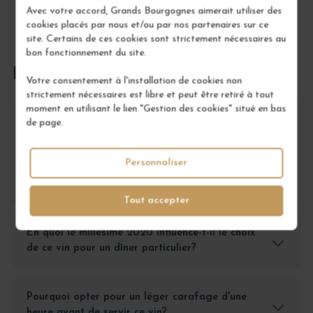
Avec votre accord, Grands Bourgognes aimerait utiliser des
cookies placés par nous et/ou par nos partenaires sur ce
site. Certains de ces cookies sont strictement nécessaires au
bon fonctionnement du site.
FOIRE AUX QUESTIONS
Votre consentement à l'installation de cookies non
strictement nécessaires est libre et peut être retiré à tout
moment en utilisant le lien "Gestion des cookies" situé en bas
de page.
Quel est l'intérêt de choisir le Nuits-Saint-
Georges "Murgers des Cras" plutôt qu'un autre
vin du <a
Personnaliser
href="https://grandsbourgognes.com/fr/bourgogne-
19">Bourgogne</a>?
Tout accepter
En quoi le millésime 2020 influence-t-il le choix
de ce vin pour un dîner particulier?
Pourquoi opter pour un léger carafage d'une
heure avant de servir ce vin?