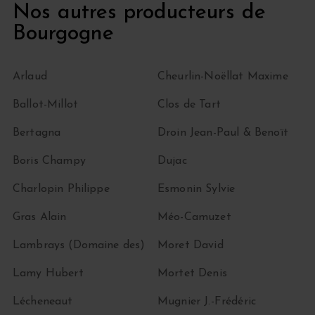
Nos autres producteurs de
Bourgogne
Arlaud
Cheurlin-Noëllat Maxime
Ballot-Millot
Clos de Tart
Bertagna
Droin Jean-Paul & Benoït
Boris Champy
Dujac
Charlopin Philippe
Esmonin Sylvie
Gras Alain
Méo-Camuzet
Lambrays (Domaine des)
Moret David
Lamy Hubert
Mortet Denis
Lécheneaut
Mugnier J.-Frédéric