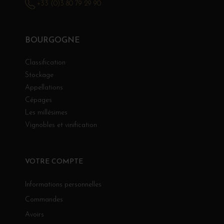
+33 (0)3 80 79 29 90
BOURGOGNE
Classification
Stockage
Appellations
Cépages
Les millésimes
Vignobles et vinification
VOTRE COMPTE
Informations personnelles
Commandes
Avoirs