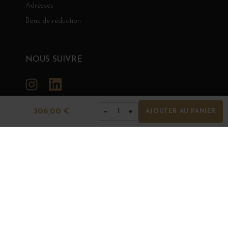
Adresses
Bons de réduction
NOUS SUIVRE
Instagram
LinkedIn
306,00 €
−
+
1
AJOUTER AU PANIER
GRANDS BOURGOGNES
© Grands Bourgognes 2026
- tous droits réservés -
Agence BWA