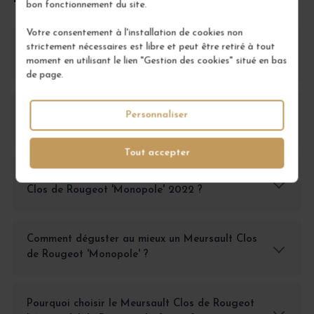
bon fonctionnement du site.
Votre consentement à l'installation de cookies non
Comment conserver un Meursault Clos de
strictement nécessaires est libre et peut être retiré à tout
moment en utilisant le lien "Gestion des cookies" situé en bas
Rougeot 'Monopole' 2022 ?
de page.
Avec quels plats associer un Meursault Clos de
Personnaliser
Rougeot 'Monopole' ?
Tout accepter
Quels sont les principaux arômes du Meursault
Clos de Rougeot 'Monopole' 2022 ?
Comment déguster au mieux un Meursault Clos
de Rougeot 'Monopole' ?
Pourquoi choisir le Meursault Clos de Rougeot