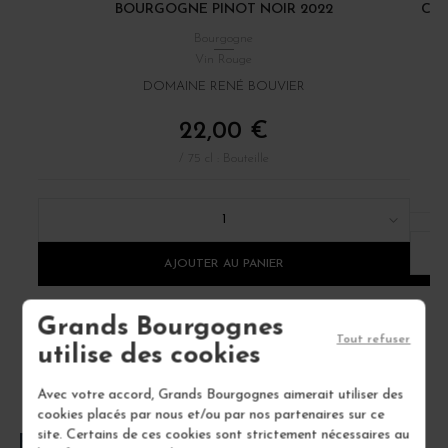
BOURGOGNE PINOT NOIR 2022
CÔT
Bourgogne
Vin Rouge
DOMAINE RENÉ BOUVIER
22,00 €
/ 75 cl : Bouteille
1
AJOUTER AU PANIER
Grands Bourgognes
Tout refuser
utilise des cookies
Avec votre accord, Grands Bourgognes aimerait utiliser des
cookies placés par nous et/ou par nos partenaires sur ce
site. Certains de ces cookies sont strictement nécessaires au
FOIRE AUX QUESTIONS