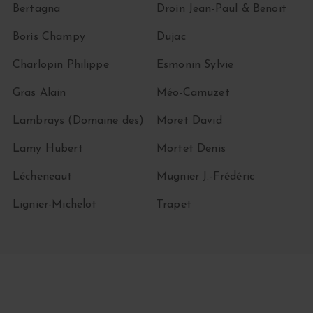
Bertagna
Droin Jean-Paul & Benoït
Boris Champy
Dujac
Charlopin Philippe
Esmonin Sylvie
Gras Alain
Méo-Camuzet
Lambrays (Domaine des)
Moret David
Lamy Hubert
Mortet Denis
Lécheneaut
Mugnier J.-Frédéric
Lignier-Michelot
Trapet