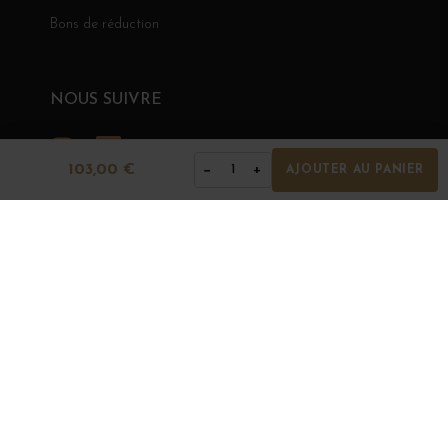
Bons de réduction
NOUS SUIVRE
Instagram
LinkedIn
103,00 €
−
+
1
AJOUTER AU PANIER
GRANDS BOURGOGNES
© Grands Bourgognes 2026
- tous droits réservés -
Agence BWA
La vente d'alcool est strictement interdite aux mineurs.