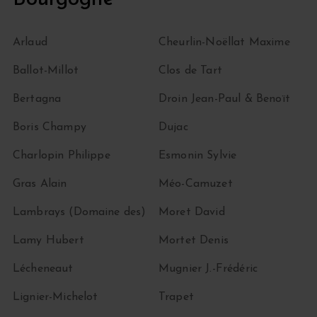
Arlaud
Cheurlin-Noëllat Maxime
Ballot-Millot
Clos de Tart
Bertagna
Droin Jean-Paul & Benoït
Boris Champy
Dujac
Charlopin Philippe
Esmonin Sylvie
Gras Alain
Méo-Camuzet
Lambrays (Domaine des)
Moret David
Lamy Hubert
Mortet Denis
Lécheneaut
Mugnier J.-Frédéric
Lignier-Michelot
Trapet