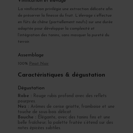
Vinification et élevage
La vinification privilégie une extraction délicate afin
de préserver la finesse du fruit. L’élevage s’effectue
en fûts de chêne (partiellement neufs) sur une durée
adaptée pour développer la complexité et
l’intégration des tanins, sans masquer la pureté du
terroir.
Assemblage
100%
Pinot Noir
Caractéristiques & dégustation
Dégustation
Robe :
Rouge rubis profond avec des reflets
pourpres.
Nez :
Arômes de cerise griotte, framboise et une
touche de sous-bois délicat.
Bouche :
Élégante, avec des tanins fins et une
belle fraîcheur; la palette fruitée s’étend sur des
notes épicées subtiles.