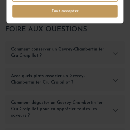
Tout accepter
FOIRE AUX QUESTIONS
Comment conserver un Gevrey-Chambertin 1er
Cru Craipillot ?
Avec quels plats associer un Gevrey-
Chambertin 1er Cru Craipillot ?
Comment déguster un Gevrey-Chambertin 1er
Cru Craipillot pour en apprécier toutes les
saveurs ?