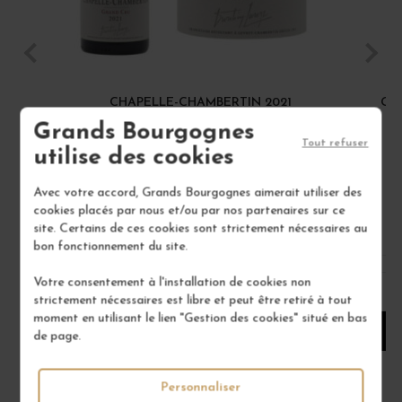
CHAPELLE-CHAMBERTIN 2021
GE
Grands Bourgognes
Côte de Nuits
Tout refuser
Vin Rouge
utilise des cookies
DOMAINE DROUHIN-LAROZE
Avec votre accord, Grands Bourgognes aimerait utiliser des
189,00 €
cookies placés par nous et/ou par nos partenaires sur ce
site. Certains de ces cookies sont strictement nécessaires au
/ 75 cl : Bouteille
bon fonctionnement du site.
Votre consentement à l'installation de cookies non
1
strictement nécessaires est libre et peut être retiré à tout
moment en utilisant le lien "Gestion des cookies" situé en bas
AJOUTER AU PANIER
de page.
Personnaliser