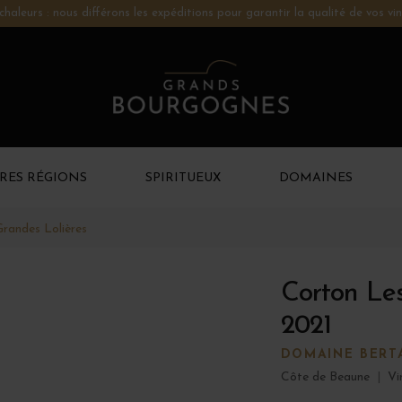
chaleurs : nous différons les expéditions pour garantir la qualité de vos vin
RES RÉGIONS
SPIRITUEUX
DOMAINES
randes Lolières
Corton Les
2021
DOMAINE BERT
Côte de Beaune
|
Vi