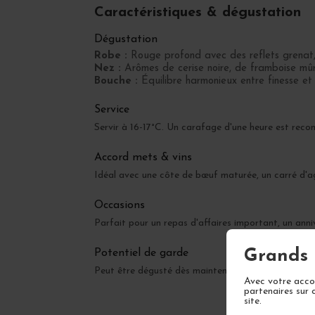
Caractéristiques & dégustation
Dégustation
Robe :
Rouge profond avec des reflets grenat, 
Nez :
Arômes de cerise noire, de framboise mûre
Bouche :
Équilibre harmonieux entre finesse et 
Service
Servir à 16-17°C. Un carafage d'une heure est rec
Accord mets & vins
Idéal avec une côte de bœuf maturée, un carré d'a
Occasions
Parfait pour un repas d'affaires important, un anni
Grands 
Potentiel de garde
Peut être dégusté dès maintenant mais gagnera en
Avec votre accor
partenaires sur 
site.