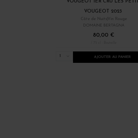
VOUGEOT 1ER CRU LES PETI
VOUGEOT 2023
Côte de Nuits
Vin Rouge
DOMAINE BERTAGNA
80,00 €
/ 75 cl : Bouteille
1
AJOUTER AU PANIER