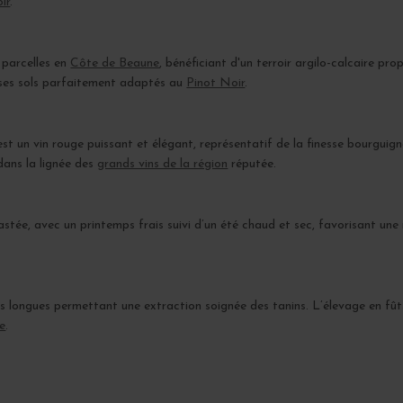
ir
.
 parcelles en
Côte de Beaune
, bénéficiant d'un terroir argilo-calcaire pro
ses sols parfaitement adaptés au
Pinot Noir
.
st un vin rouge puissant et élégant, représentatif de la finesse bourgui
 dans la lignée des
grands vins de la région
réputée.
ée, avec un printemps frais suivi d’un été chaud et sec, favorisant une 
ns longues permettant une extraction soignée des tanins. L’élevage en fûts
e
.