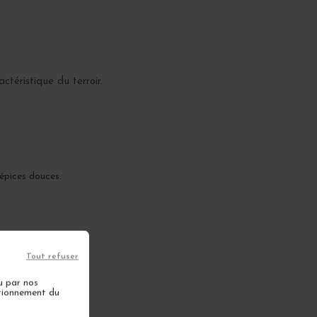
ctéristique du terroir.
épices douces.
Tout refuser
u par nos
ctionnement du