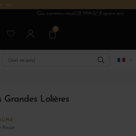
s.
Qui sommes-nous
GB MAG
Espace pro
0
 Grandes Lolières
AGNA
n Rouge