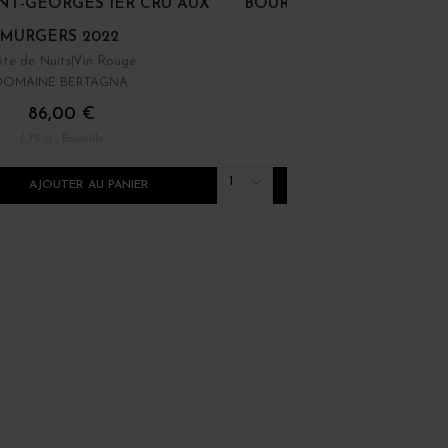
INT-GEORGES 1ER CRU AUX
BOURGOGNE PINOT NOI
MURGERS 2022
te de Nuits
Vin Rouge
Bourgogne
Vin Rouge
DOMAINE BERTAGNA
DOMAINE RENÉ BOUVIE
86,00 €
22,00 €
/ 75 cl : Bouteille
/ 75 cl : Bouteille
1
AJOUTER AU PANIER
AJOUTER AU PANI