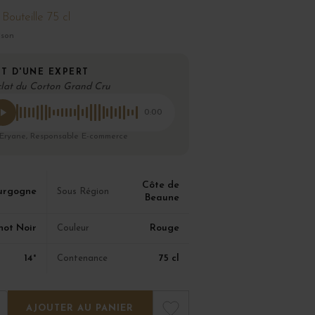
Bouteille 75 cl
ison
T D'UNE EXPERT
clat du Corton Grand Cru
0:00
 Eryane, Responsable E-commerce
Côte de
urgogne
Sous Région
Beaune
not Noir
Rouge
Couleur
14°
75 cl
Contenance
AJOUTER AU PANIER