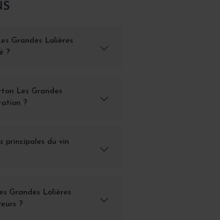
NS
es Grandes Lolières
é ?
orton Les Grandes
tation ?
s principales du vin
s Grandes Lolières
veurs ?