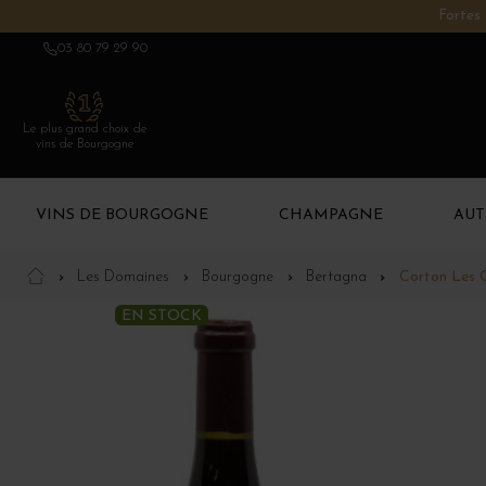
Fortes 
03 80 79 29 90
Le plus grand choix de
vins de Bourgogne
VINS DE BOURGOGNE
CHAMPAGNE
AUT
Les Domaines
Bourgogne
Bertagna
Corton Les G
EN STOCK