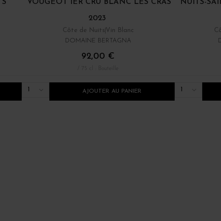
TS
VOUGEOT 1ER CRU BLANC LES CRAS
NUITS-SA
2023
Côte de Nuits
Vin Blanc
Cô
DOMAINE BERTAGNA
92,00 €
/ 75 cl : Bouteille
1
1
AJOUTER AU PANIER