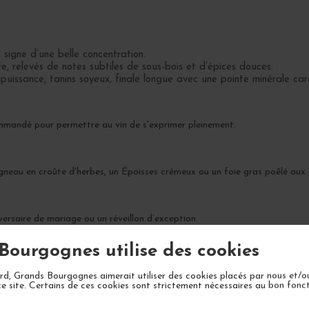
signe d’une belle concentration.
, relevés de notes subtiles de sous-bois et d’épices douces.
puissance, tanins soyeux, finale longue avec une pointe minérale cara
ommandé pour permettre au vin de s'exprimer pleinement.
gneau en croûte d'herbes, un Époisses crémeux ou un foie gras poêlé aux 
versaire de mariage ou un réveillon d’exception.
Bourgognes utilise des cookies
 complexité entre 2026 et 2035.
d, Grands Bourgognes aimerait utiliser des cookies placés par nous et/o
ce site. Certains de ces cookies sont strictement nécessaires au bon fon