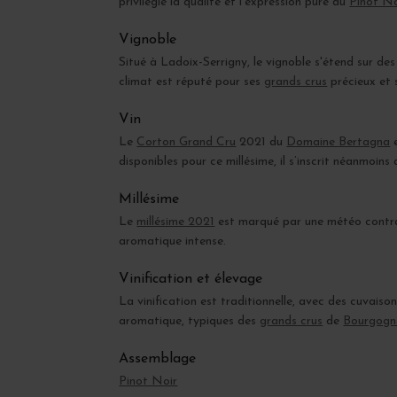
privilégie la qualité et l’expression pure du
Pinot No
Vignoble
Situé à Ladoix-Serrigny, le vignoble s'étend sur des
climat est réputé pour ses
grands crus
précieux et 
Vin
Le
Corton Grand Cru
2021 du
Domaine Bertagna
e
disponibles pour ce millésime, il s’inscrit néanmoins
Millésime
Le
millésime 2021
est marqué par une météo contrast
aromatique intense.
Vinification et élevage
La vinification est traditionnelle, avec des cuvaiso
aromatique, typiques des
grands crus
de
Bourgogn
Assemblage
Pinot Noir