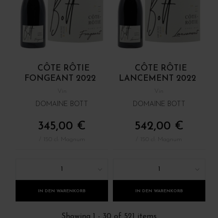
CÔTE RÔTIE
CÔTE RÔTIE
FONGEANT 2022
LANCEMENT 2022
Vin
Vin
DOMAINE BOTT
DOMAINE BOTT
345,00 €
542,00 €
/ 150 cl: Magnum
/ 150 cl: Magnum
1
1
IN DEN WARENKORB
IN DEN WARENKORB
Showing 1 - 30 of 521 items