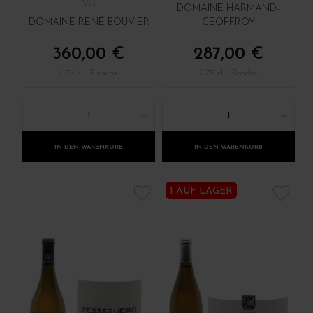
Vin
DOMAINE HARMAND-
DOMAINE RENÉ BOUVIER
GEOFFROY
360,00 €
287,00 €
/ 75 cl : Flasche
/ 75 cl : Flasche
1
1
IN DEN WARENKORB
IN DEN WARENKORB
1 AUF LAGER