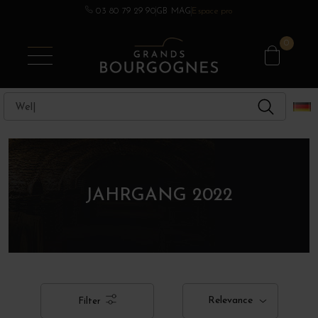
03 80 79 29 90
GB MAG
Espace pro
ANDERE REGIONEN
BURGUNDERWEINE
SPIRITUOSEN
CHAMPAGNE
BEREICHE
0
JAHRGANG 2022
Relevance
Filter