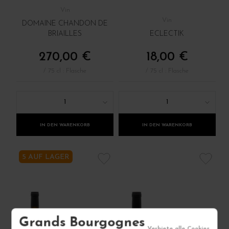
Vin
Vin
DOMAINE CHANDON DE
BRIAILLES
ECLECTIK
270,00 €
18,00 €
/ 75 cl : Flasche
/ 75 cl : Flasche
1
1
IN DEN WARENKORB
IN DEN WARENKORB
5 AUF LAGER
Grands Bourgognes
Verbiete alle Cookies