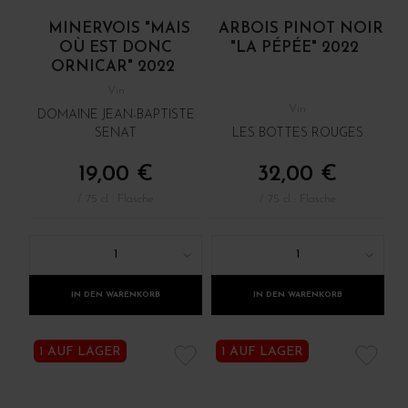
MINERVOIS "MAIS
ARBOIS PINOT NOIR
OÙ EST DONC
"LA PÉPÉE" 2022
ORNICAR" 2022
Vin
Vin
DOMAINE JEAN-BAPTISTE
SENAT
LES BOTTES ROUGES
19,00 €
32,00 €
/ 75 cl : Flasche
/ 75 cl : Flasche
1
1
IN DEN WARENKORB
IN DEN WARENKORB
1 AUF LAGER
1 AUF LAGER