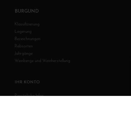
BURGUND
Klassifizierung
Lagerung
Bezeichnungen
Rebsorten
Jahrgänge
Weinberge und Weinherstellung
IHR KONTO
Persönliche Infos
Bestellungen
Rechnungskorrekturen
Adressen
Gutscheine