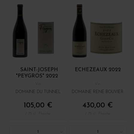
SAINT-JOSEPH
ECHEZEAUX 2022
"PEYGROS" 2022
Vin
Vin
DOMAINE DU TUNNEL
DOMAINE RENÉ BOUVIER
105,00 €
430,00 €
/ 75 cl : Flasche
/ 75 cl : Flasche
1
1