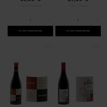
/ 150 cl: Magnum
/ 75 cl : Flasche
1
1
IN DEN WARENKORB
IN DEN WARENKORB