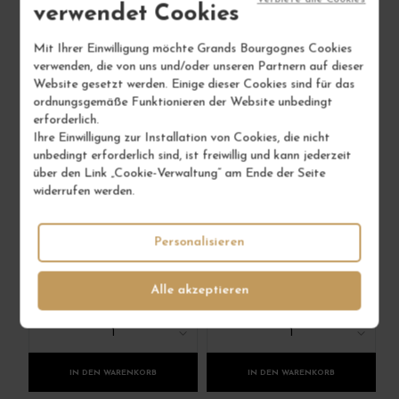
verwendet Cookies
Mit Ihrer Einwilligung möchte Grands Bourgognes Cookies
verwenden, die von uns und/oder unseren Partnern auf dieser
Website gesetzt werden. Einige dieser Cookies sind für das
ordnungsgemäße Funktionieren der Website unbedingt
erforderlich.
CÔTEAUX
BEAUNE 1ER CRU
Ihre Einwilligung zur Installation von Cookies, die nicht
BOURGUIGNONS
LES VIGNES
unbedingt erforderlich sind, ist freiwillig und kann jederzeit
GAMAY 2022
FRANCHES 2022
über den Link „Cookie-Verwaltung“ am Ende der Seite
Vin
Vin
widerrufen werden.
BORIS CHAMPY
BORIS CHAMPY
Personalisieren
50,00 €
72,00 €
/ 150 cl: Magnum
/ 75 cl : Flasche
Alle akzeptieren
1
1
IN DEN WARENKORB
IN DEN WARENKORB