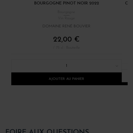
BOURGOGNE PINOT NOIR 2022
CÔT
Bourgogne
Vin Rouge
DOMAINE RENÉ BOUVIER
22,00 €
/ 75 cl : Bouteille
1
AJOUTER AU PANIER
FOIRE AUX QUESTIONS