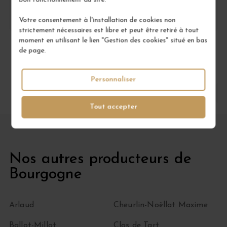
Pourquoi choisir un Gevrey-Chambertin 1er Cru
La Gibryotte ?
Votre consentement à l'installation de cookies non
strictement nécessaires est libre et peut être retiré à tout
moment en utilisant le lien "Gestion des cookies" situé en bas
de page.
Personnaliser
Chablisien
Côte de Nuits
Tout accepter
Nos autres producteurs de
Bourgogne
Arlaud
Cheurlin-Noëllat Maxime
Ballot-Millot
Clos de Tart