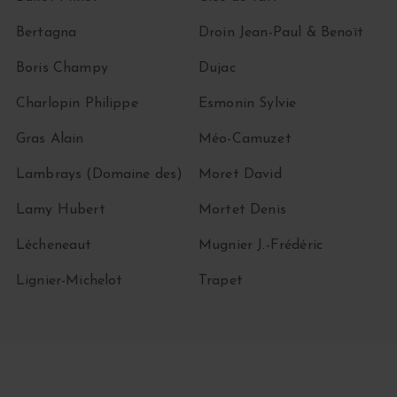
Bertagna
Droin Jean-Paul & Benoït
Boris Champy
Dujac
Charlopin Philippe
Esmonin Sylvie
Gras Alain
Méo-Camuzet
Lambrays (Domaine des)
Moret David
Lamy Hubert
Mortet Denis
Lécheneaut
Mugnier J.-Frédéric
Lignier-Michelot
Trapet