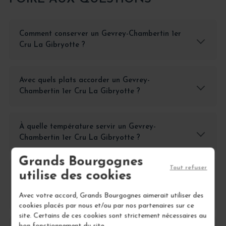
Comment conserver un Gevrey-Chambertin 1er
Cru La Gibryotte ?
Avec quels plats accorder un Gevrey-
Chambertin 1er Cru La Gibryotte ?
À quelle température servir un Gevrey-
Chambertin 1er Cru La Gibryotte ?
Grands Bourgognes
Tout refuser
utilise des cookies
Quelles sont les principales caractéristiques
gustatives du Gevrey-Chambertin 1er Cru La
Avec votre accord, Grands Bourgognes aimerait utiliser des
Gibryotte ?
cookies placés par nous et/ou par nos partenaires sur ce
site. Certains de ces cookies sont strictement nécessaires au
bon fonctionnement du site.