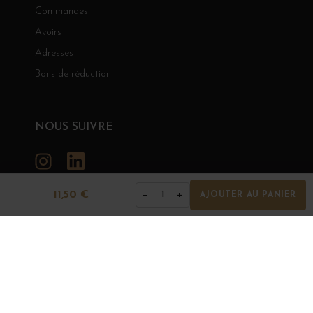
Commandes
Avoirs
Adresses
Bons de réduction
NOUS SUIVRE
Instagram
LinkedIn
11,50 €
−
+
1
AJOUTER AU PANIER
GRANDS BOURGOGNES
© Grands Bourgognes 2026
- tous droits réservés -
Agence BWA