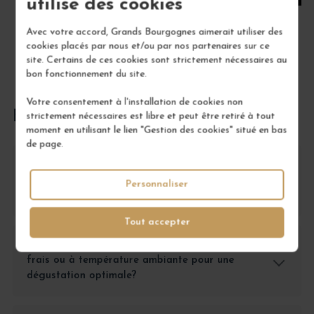
utilise des cookies
Avec votre accord, Grands Bourgognes aimerait utiliser des
cookies placés par nous et/ou par nos partenaires sur ce
site. Certains de ces cookies sont strictement nécessaires au
bon fonctionnement du site.
Votre consentement à l'installation de cookies non
FOIRE AUX QUESTIONS
strictement nécessaires est libre et peut être retiré à tout
moment en utilisant le lien "Gestion des cookies" situé en bas
de page.
Quel vin choisir pour un repas léger entre amis,
le Mâcon-Villages ou un autre Chardonnay de
Personnaliser
Bourgogne?
Tout accepter
Est-il préférable de servir le Mâcon-Villages
frais ou à température ambiante pour une
dégustation optimale?