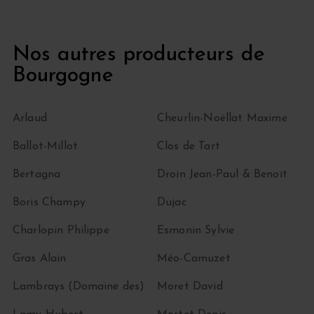
Nos autres producteurs de
Bourgogne
Arlaud
Cheurlin-Noëllat Maxime
Ballot-Millot
Clos de Tart
Bertagna
Droin Jean-Paul & Benoït
Boris Champy
Dujac
Charlopin Philippe
Esmonin Sylvie
Gras Alain
Méo-Camuzet
Lambrays (Domaine des)
Moret David