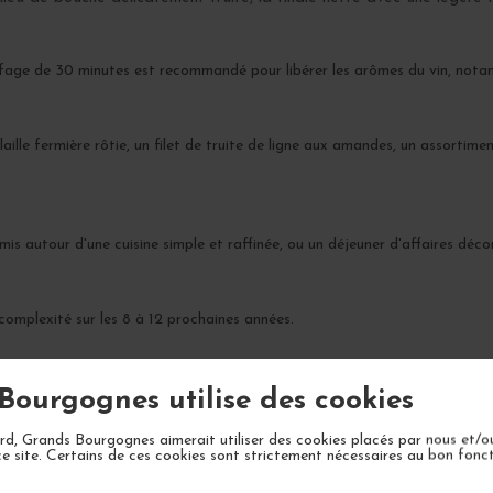
fage de 30 minutes est recommandé pour libérer les arômes du vin, notam
ille fermière rôtie, un filet de truite de ligne aux amandes, un assortim
mis autour d'une cuisine simple et raffinée, ou un déjeuner d'affaires déco
omplexité sur les 8 à 12 prochaines années.
Bourgognes utilise des cookies
d, Grands Bourgognes aimerait utiliser des cookies placés par nous et/o
ce site. Certains de ces cookies sont strictement nécessaires au bon fon
VOTRE PROCHAIN COUP DE COEUR