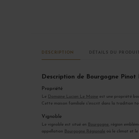
DESCRIPTION
DÉTAILS DU PRODUI
Description de Bourgogne Pinot 
Propriété
Le
Domaine Lucien Le Moine
est une propriété bou
Cette maison familiale s'inscrit dans la tradition 
Vignoble
Le vignoble est situé en
Bourgogne
, région embléma
appellation
Bourgogne Régionale
où le climat et le