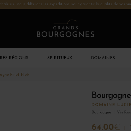
chaleurs : nous différons les expéditions pour garantir la qualité de vos vin
RES RÉGIONS
SPIRITUEUX
DOMAINES
ogne Pinot Noir
Bourgogne
DOMAINE LUCI
Bourgogne
|
Vin Ro
64.00
€