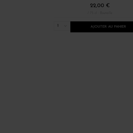
22,00 €
/ 75 cl : Bouteille
1
AJOUTER AU PANIER