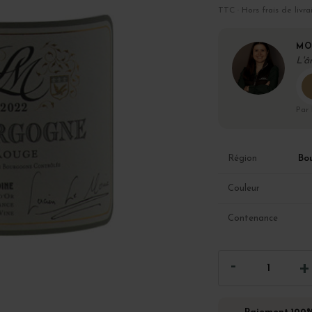
TTC · Hors frais de livra
MO
L'â
Par
Bo
Région
Couleur
Contenance