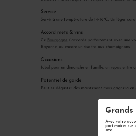
Service
Servir à une température de 14-16°C. Un léger cara
Accord mets & vins
Ce
Bourgogne
s'accorde parfaitement avec une vola
Bayonne, ou encore un risotto aux champignons.
Occasions
Idéal pour un dimanche en famille, un repas entre a
Potentiel de garde
Peut se déguster dès maintenant mais gagnera en c
Grands 
Avec votre accor
partenaires sur 
site.