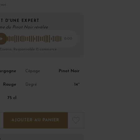
ison
T D'UNE EXPERT
me du Pinot Noir révélée
0:00
 Eryane, Responsable E-commerce
urgogne
Pinot Noir
Cépage
Rouge
14°
Degré
75 cl
AJOUTER AU PANIER