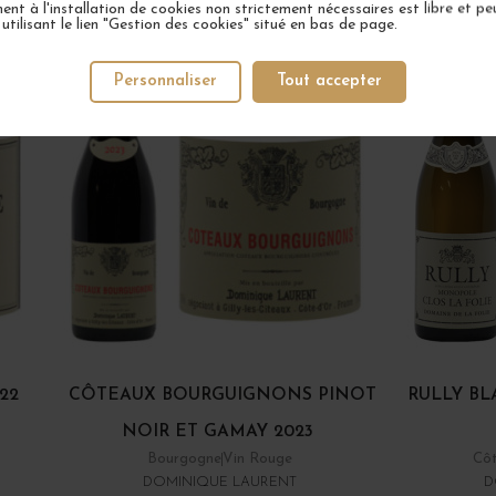
nt à l'installation de cookies non strictement nécessaires est libre et peu
tilisant le lien "Gestion des cookies" situé en bas de page.
Personnaliser
Tout accepter
22
CÔTEAUX BOURGUIGNONS PINOT
RULLY BL
NOIR ET GAMAY 2023
Bourgogne
Vin Rouge
Côt
DOMINIQUE LAURENT
D