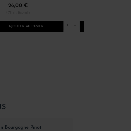
26,00 €
36,00 €
/ 75 cl : Bouteille
/ 75 cl : Bouteille
1
AJOUTER AU PANIER
AJOUTER AU PANI
NS
 un Bourgogne Pinot