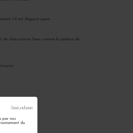
ment s'il est dégusté jeune.
ent de charcuteries fines comme le jambon de
ntracté.
Tout refuser
u par nos
ctionnement du