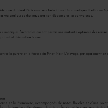
istique du Pinot Noir avec une belle intensité aromatique. Il offre un équ
vin régional qui se distingue par son élégance et sa polyvalence.
s climatiques favorables qui ont permis une maturité optimale des raisins
potentiel d'évolution à venir.
server la pureté et la finesse du Pinot Noir. L'élevage, principalement en 
res.
erise et la framboise, accompagnés de notes florales et d'une point
lieu de bouche délicatement fruité, la finale nette avec une légère 