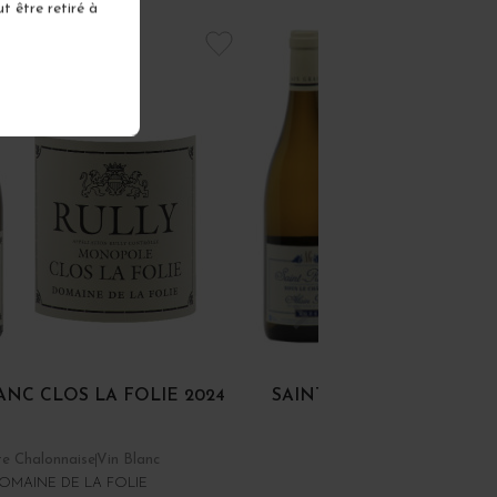
t être retiré à
ANC CLOS LA FOLIE 2024
SAINT-ROMAIN BLANC S
CHÂTEAU 2024
e Chalonnaise
Vin Blanc
Côte de Beaune
Vin Blan
OMAINE DE LA FOLIE
DOMAINE ALAIN GRAS