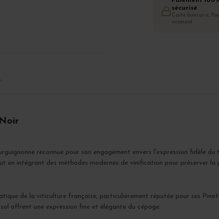
Paiement 100
sécurisé
Carte bancaire, Pay
virement
T
Noir
rguignonne reconnue pour son engagement envers l'expression fidèle du ter
tout en intégrant des méthodes modernes de vinification pour préserver la p
tique de la viticulture française, particulièrement réputée pour ses Pinot
 sol offrent une expression fine et élégante du cépage.