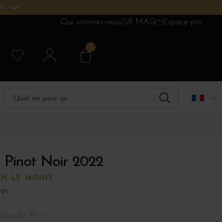
s.
Qui sommes-nous
GB MAG
Espace pro
0
 Pinot Noir 2022
EN LE MOINE
uge
Bouteille 75 cl