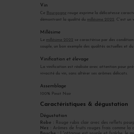
Vin
Ce
Bourgogne
rouge exprime la délicatesse caractér
démontrant la qualité du
millésime 2022
. C'est un 
Millésime
Le
millésime 2022
se caractérise par des condition
souple, un bon exemple des qualités actuelles et du 
Vinification et élevage
La vinification est réalisée avec attention pour pré
vivacité du vin, sans altérer ses arômes délicats.
Assemblage
100% Pinot Noir
Caractéristiques & dégustation
Dégustation
Robe :
Rouge rubis clair avec des reflets pourp
Nez :
Arômes de fruits rouges frais comme la c
Bouche :
L'attaque est souple et fraîche, le mi