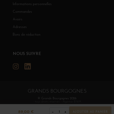
Informations personnelles
Commandes
Avoirs
Adresses
Bons de réduction
NOUS SUIVRE
Instagram
LinkedIn
GRANDS BOURGOGNES
© Grands Bourgognes 2026
- tous droits réservés -
Agence BWA
89,00 €
−
+
1
AJOUTER AU PANIER