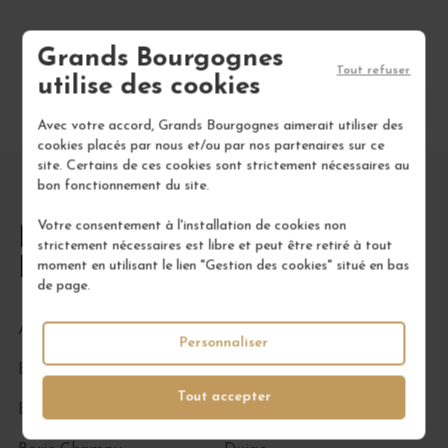
Grands Bourgognes
Tout refuser
utilise des cookies
Chablisien
Côte de Nuits
Avec votre accord, Grands Bourgognes aimerait utiliser des
cookies placés par nous et/ou par nos partenaires sur ce
site. Certains de ces cookies sont strictement nécessaires au
bon fonctionnement du site.
Votre consentement à l'installation de cookies non
Nos autres producteurs de
strictement nécessaires est libre et peut être retiré à tout
Bourgogne
moment en utilisant le lien "Gestion des cookies" situé en bas
de page.
Arlaud
Cheurlin-Noëllat Maxime
Personnaliser
Ballot-Millot
Clos de Tart
Tout accepter
Bertagna
Droin Jean-Paul & Benoït