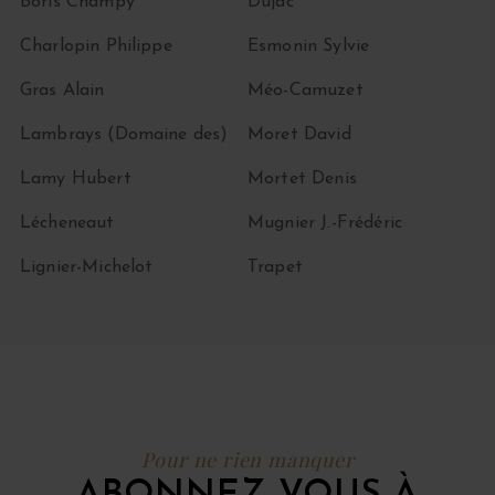
Boris Champy
Dujac
Charlopin Philippe
Esmonin Sylvie
Gras Alain
Méo-Camuzet
Lambrays (Domaine des)
Moret David
Lamy Hubert
Mortet Denis
Lécheneaut
Mugnier J.-Frédéric
Lignier-Michelot
Trapet
Pour ne rien manquer