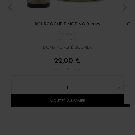
BOURGOGNE PINOT NOIR 2022
CÔT
Bourgogne
Vin Rouge
DOMAINE RENÉ BOUVIER
22,00 €
/ 75 cl : Bouteille
1
AJOUTER AU PANIER