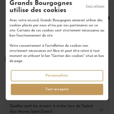
Grands Bourgognes
1
Tout refuser
utilise des cookies
AJOUTER AU PANIER
Avec votre accord, Grands Bourgognes aimerait utiliser des
cookies placés par nous et/ou par nos partenaires sur ce
site. Certains de ces cookies sont strictement nécessaires au
bon fonctionnement du site.
Votre consentement à l'installation de cookies non
strictement nécessaires est libre et peut être retiré à tout
moment en utilisant le lien "Gestion des cookies" situé en bas
FOIRE AUX QUESTIONS
de page.
Personnaliser
Pourquoi choisir le Morey-Saint-Denis 1er Cru
Clos Sorbé plutôt qu'un autre vin de
Bourgogne?
Tout accepter
Quelles sont les erreurs à éviter lors de l'achat
d'un Morey-Saint-Denis?