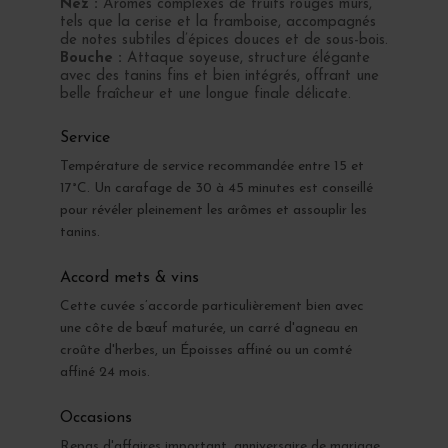
Nez :
Arômes complexes de fruits rouges mûrs,
tels que la cerise et la framboise, accompagnés
de notes subtiles d’épices douces et de sous-bois.
Bouche :
Attaque soyeuse, structure élégante
avec des tanins fins et bien intégrés, offrant une
belle fraîcheur et une longue finale délicate.
Service
Température de service recommandée entre 15 et
17°C. Un carafage de 30 à 45 minutes est conseillé
pour révéler pleinement les arômes et assouplir les
tanins.
Accord mets & vins
Cette cuvée s’accorde particulièrement bien avec
une côte de bœuf maturée, un carré d'agneau en
croûte d'herbes, un Époisses affiné ou un comté
affiné 24 mois.
Occasions
Repas d'affaires important, anniversaire de mariage,