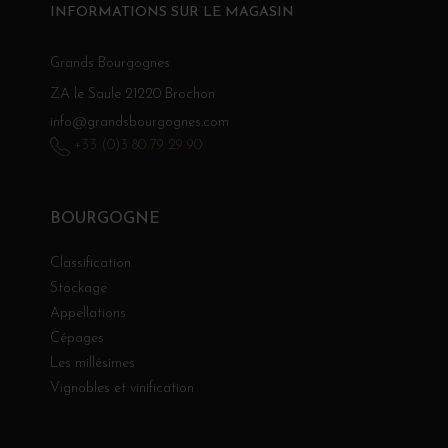
INFORMATIONS SUR LE MAGASIN
Grands Bourgognes
ZA le Saule 21220 Brochon
info@grandsbourgognes.com
+33 (0)3 80 79 29 90
BOURGOGNE
Classification
Stockage
Appellations
Cépages
Les millésimes
Vignobles et vinification