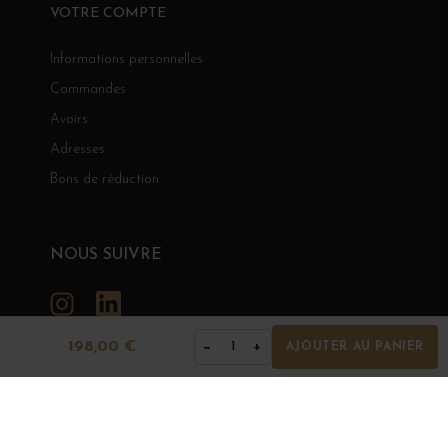
VOTRE COMPTE
Informations personnelles
Commandes
Avoirs
Adresses
Bons de réduction
NOUS SUIVRE
Instagram
LinkedIn
198,00 €
−
+
1
AJOUTER AU PANIER
GRANDS BOURGOGNES
© Grands Bourgognes 2026
- tous droits réservés -
Agence BWA