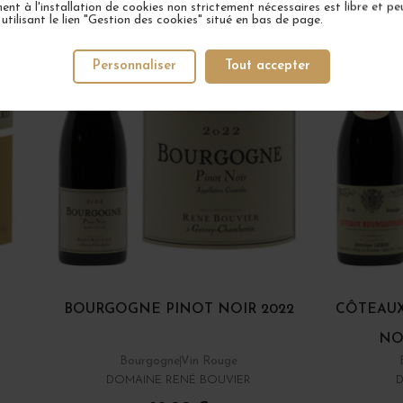
nt à l'installation de cookies non strictement nécessaires est libre et peu
tilisant le lien "Gestion des cookies" situé en bas de page.
Personnaliser
Tout accepter
BOURGOGNE PINOT NOIR 2022
CÔTEAUX
NO
Bourgogne
Vin Rouge
DOMAINE RENÉ BOUVIER