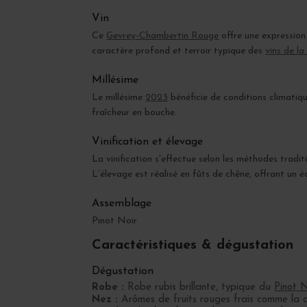
Vin
Ce
Gevrey-Chambertin Rouge
offre une expression 
caractère profond et terroir typique des
vins de la
Millésime
Le millésime
2023
bénéficie de conditions climatiq
fraîcheur en bouche.
Vinification et élevage
La vinification s'effectue selon les méthodes tradi
L’élevage est réalisé en fûts de chêne, offrant un
Assemblage
Pinot Noir
Caractéristiques & dégustation
Dégustation
Robe :
Robe rubis brillante, typique du
Pinot N
Nez :
Arômes de fruits rouges frais comme la ce