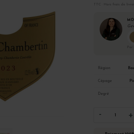
TTC · Hors frais de livra
MO
Gev
Par
Bo
Région
Pi
Cépage
Degré