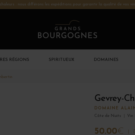
chaleurs : nous différons les expéditions pour garantir la qualité de vos vin
RES RÉGIONS
SPIRITUEUX
DOMAINES
bertin
Gevrey-Ch
DOMAINE ALAI
Côte de Nuits
|
Vin
50.00
€