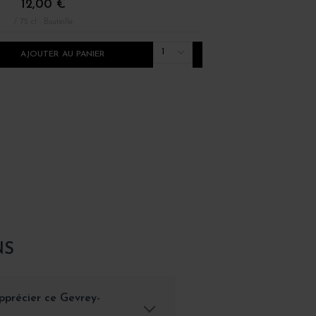
12,00 €
30,00 €
/ 75 cl : Bouteille
/ 75 cl : Bouteille
1
AJOUTER AU PANIER
AJOUTER AU PANI
NS
pprécier ce Gevrey-