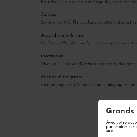
Bouche :
La bouche est élégante, avec des tanin
Service
Servir à 15-16°C. Un carafage de 30 minutes est re
Accord mets & vins
Ce
Gevrey-Chambertin
s'accordera parfaitement av
Occasions
Idéal pour un repas d'affaires important, des retrou
Potentiel de garde
Peut se déguster dès maintenant mais gagnera en 
Grands 
Avec votre accor
partenaires sur 
site.