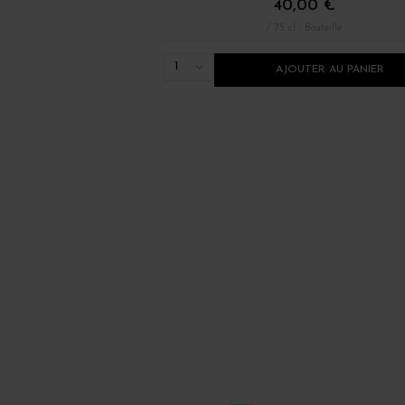
40,00 €
/ 75 cl : Bouteille
1
AJOUTER AU PANIER