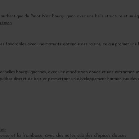
authentique du Pinot Noir bourguignon avec une belle structure et un équil
 région
.
ues favorables avec une maturité optimale des raisins, ce qui promet une 
tionnelles bourguignonnes, avec une macération douce et une extraction ma
 équilibre discret de bois et permettant un développement harmonieux des
oir
rise et la framboise, avec des notes subtiles d'épices douces