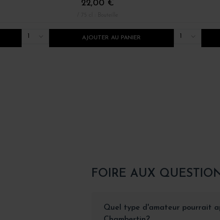
22,00 €
/ 75 cl : Bouteille
1
1
AJOUTER AU PANIER
FOIRE AUX QUESTIO
Quel type d'amateur pourrait a
Chambertin?