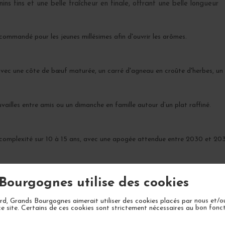
s fins et une belle fraîcheur en finale, offrant une belle longueur
commandé pour les jeunes millésimes afin d'ouvrir les arômes.
ec une côte de bœuf maturée, un carré d'agneau en croûte d'herbes, un Ép
vailles entre amis ou un dimanche en famille autour d’un plat raffiné.
complexité sur 10 à 15 ans, avec une apogée attendue entre 2030 et 20
Bourgognes utilise des cookies
d, Grands Bourgognes aimerait utiliser des cookies placés par nous et/o
ce site. Certains de ces cookies sont strictement nécessaires au bon fon
VOTRE PROCHAIN COUP DE COEUR