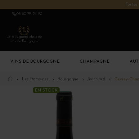
Fortes 
03 80 79 29 90
Le plus grand choix de
vins de Bourgogne
VINS DE BOURGOGNE
CHAMPAGNE
AUT
Les Domaines
Bourgogne
Jeanniard
Gevrey-Cham
EN STOCK