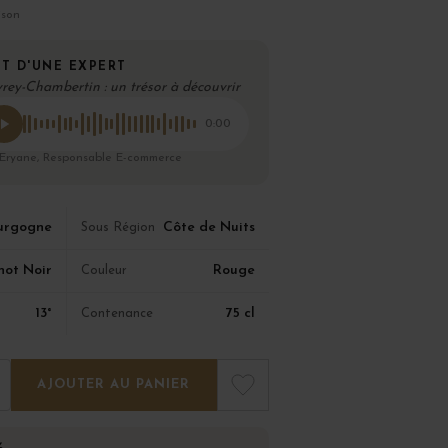
ison
T D'UNE EXPERT
rey-Chambertin : un trésor à découvrir
0:00
 Eryane, Responsable E-commerce
urgogne
Côte de Nuits
Sous Région
not Noir
Rouge
Couleur
13°
75 cl
Contenance
AJOUTER AU PANIER