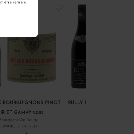
t être retiré à
 BOURGUIGNONS PINOT
RULLY ROUGE "CUVÉE MAR
IR ET GAMAY 2023
Bourgogne
Vin Rouge
Côte Chalonnaise
Vin Rou
DOMINIQUE LAURENT
DOMAINE DE LA FOLIE