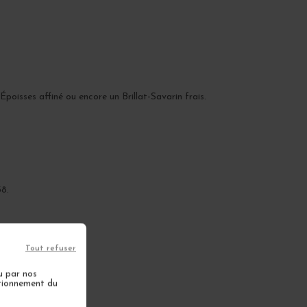
oisses affiné ou encore un Brillat-Savarin frais.
38.
Tout refuser
u par nos
ctionnement du