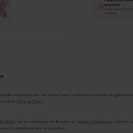
Paiement 100
sécurisé
Carte bancaire, Pay
virement
T
in
amiliale reconnue pour son savoir-faire traditionnel transmis de génératio
oirs de la
Côte de Nuits
.
de Nuits
, sur les communes de Brochon et
Gevrey-Chambertin
, réputées 
nesse et complexité aux vins produits.