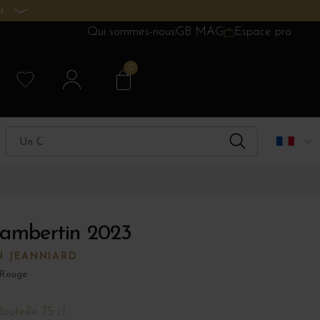
s.
Qui sommes-nous
GB MAG
Espace pro
0
ambertin 2023
N JEANNIARD
 Rouge
Bouteille 75 cl