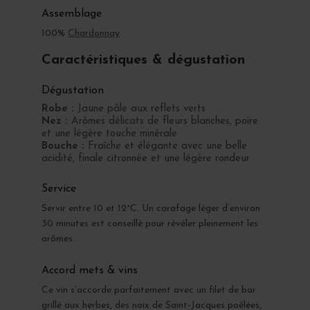
Assemblage
100%
Chardonnay
Caractéristiques & dégustation
Dégustation
Robe :
Jaune pâle aux reflets verts
Nez :
Arômes délicats de fleurs blanches, poire
et une légère touche minérale
Bouche :
Fraîche et élégante avec une belle
acidité, finale citronnée et une légère rondeur
Service
Servir entre 10 et 12°C. Un carafage léger d’environ
30 minutes est conseillé pour révéler pleinement les
arômes.
Accord mets & vins
Ce vin s’accorde parfaitement avec un filet de bar
grillé aux herbes, des noix de Saint-Jacques poêlées,