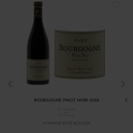
BOURGOGNE PINOT NOIR 2022
CÔT
Bourgogne
Vin Rouge
DOMAINE RENÉ BOUVIER