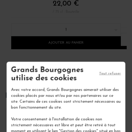
22,00 €
/ 75 cl : Bouteille
1
AJOUTER AU PANIER
Grands Bourgognes
Tout refuser
utilise des cookies
Avec votre accord, Grands Bourgognes aimerait utiliser des
FOIRE AUX QUESTIONS
cookies placés par nous et/ou par nos partenaires sur ce
site. Certains de ces cookies sont strictement nécessaires au
bon fonctionnement du site.
Comment conserver le Bourgogne Chardonnay
Votre consentement à l'installation de cookies non
'du Sud' ?
strictement nécessaires est libre et peut être retiré à tout
moment en utilisant le lien "Gestion des cookies" situé en bas