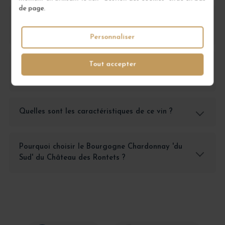
de page.
Quels sont les accords mets-vins idéaux avec
ce Chardonnay ?
Personnaliser
Tout accepter
Comment déguster le Bourgogne Chardonnay
'du Sud' ?
Quelles sont les caractéristiques de ce vin ?
Pourquoi choisir le Bourgogne Chardonnay 'du
Sud' du Château des Rontets ?