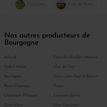
Chablisien
Côte de Nuits
Nos autres producteurs de
Bourgogne
Arlaud
Cheurlin-Noëllat Maxime
Ballot-Millot
Clos de Tart
Bertagna
Droin Jean-Paul & Benoït
Boris Champy
Dujac
Charlopin Philippe
Esmonin Sylvie
Gras Alain
Méo-Camuzet