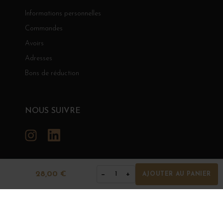
Informations personnelles
Commandes
Avoirs
Adresses
Bons de réduction
NOUS SUIVRE
Instagram
LinkedIn
28,00 €
−
+
1
AJOUTER AU PANIER
GRANDS BOURGOGNES
© Grands Bourgognes 2026
- tous droits réservés -
Agence BWA