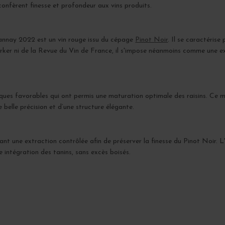
confèrent finesse et profondeur aux vins produits.
nay 2022 est un vin rouge issu du cépage
Pinot Noir
. Il se caractérise
arker ni de la Revue du Vin de France, il s'impose néanmoins comme une 
ques favorables qui ont permis une maturation optimale des raisins. Ce mi
 belle précision et d’une structure élégante.
ant une extraction contrôlée afin de préserver la finesse du Pinot Noir. L
ntégration des tanins, sans excès boisés.