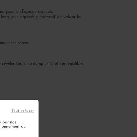
une pointe d’épices douces.
e longueur agréable mettant en valeur la
uplir les tanins.
révéler toute sa complexité et son équilibre.
et 2035.
Tout refuser
u par nos
ctionnement du