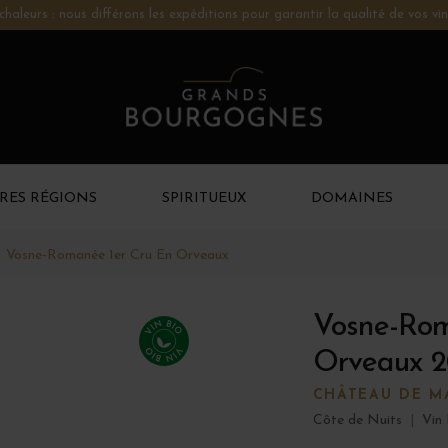
chaleurs : nous différons les expéditions pour garantir la qualité de vos vin
RES RÉGIONS
SPIRITUEUX
DOMAINES
Vosne-Romanée 1er Cru En Orveaux
Vosne-Rom
Orveaux 2
CHÂTEAU DE M
Côte de Nuits
|
Vin