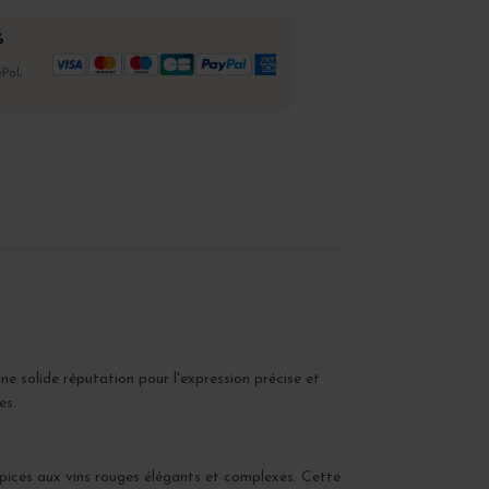
%
Pal,
'une solide réputation pour l'expression précise et
es.
pices aux vins rouges élégants et complexes. Cette