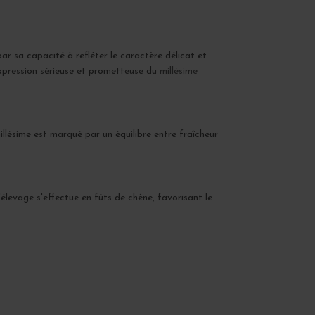
 par sa capacité à refléter le caractère délicat et
expression sérieuse et prometteuse du
millésime
llésime est marqué par un équilibre entre fraîcheur
'élevage s'effectue en fûts de chêne, favorisant le