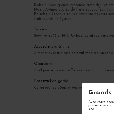
Robe :
Robe grenat profonde avec des reflets 
Nez :
Arômes subtils de fruits rouges frais tel
Bouche :
Attaque souple avec une texture soyeu
fraîcheur et l’élégance.
Service
Servir entre 15 et 16°C. Un léger carafage d’une heur
Accord mets & vins
À marier avec une côte de bœuf maturée, un carré d’
Occasions
Idéal pour un repas d'affaires important, un annive
Potentiel de garde
Ce vin peut se déguster dès maintenant mais gagn
Grands 
Avec votre accor
partenaires sur 
site.