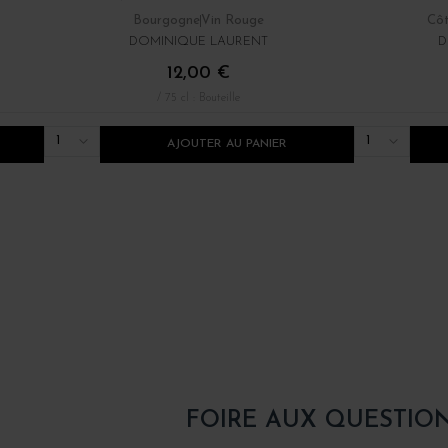
Bourgogne
Vin Rouge
Côt
DOMINIQUE LAURENT
D
12,00 €
/ 75 cl : Bouteille
1
1
AJOUTER AU PANIER
FOIRE AUX QUESTIO