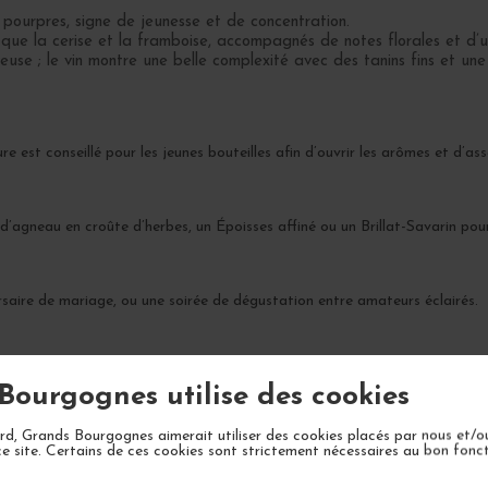
pourpres, signe de jeunesse et de concentration.
s que la cerise et la framboise, accompagnés de notes florales et d’
se ; le vin montre une belle complexité avec des tanins fins et un
e est conseillé pour les jeunes bouteilles afin d’ouvrir les arômes et d’asso
agneau en croûte d’herbes, un Époisses affiné ou un Brillat-Savarin pour 
rsaire de mariage, ou une soirée de dégustation entre amateurs éclairés.
era en complexité sur 10 à 15 ans avec une apogée attendue entre 2028 
Bourgognes utilise des cookies
d, Grands Bourgognes aimerait utiliser des cookies placés par nous et/o
ce site. Certains de ces cookies sont strictement nécessaires au bon fon