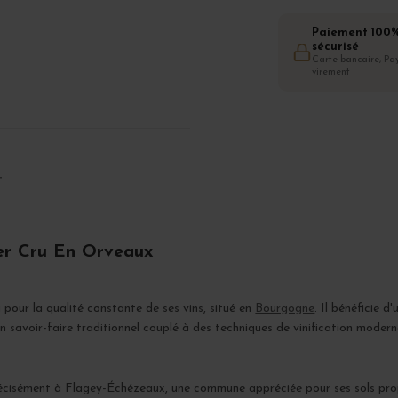
Paiement 100
sécurisé
Carte bancaire, Pay
virement
T
er Cru En Orveaux
pour la qualité constante de ses vins, situé en
Bourgogne
. Il bénéficie d
n savoir-faire traditionnel couplé à des techniques de vinification modern
récisément à Flagey-Échézeaux, une commune appréciée pour ses sols pro