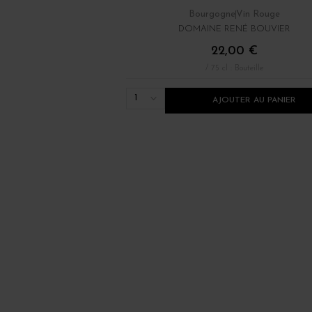
Bourgogne
Vin Rouge
DOMAINE RENÉ BOUVIER
22,00 €
/ 75 cl : Bouteille
1
AJOUTER AU PANIER