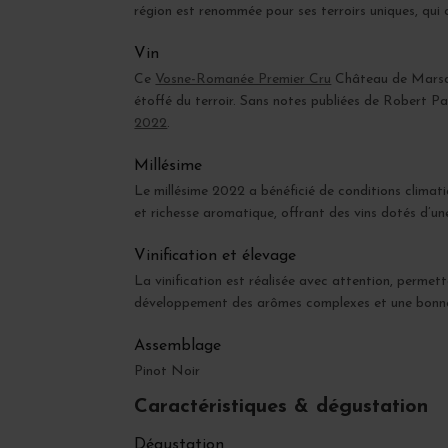
région est renommée pour ses terroirs uniques, qui 
Vin
Ce
Vosne-Romanée Premier Cru
Château de Marsan
étoffé du terroir. Sans notes publiées de Robert P
2022
.
Millésime
Le millésime 2022 a bénéficié de conditions climati
et richesse aromatique, offrant des vins dotés d’une
Vinification et élevage
La vinification est réalisée avec attention, permett
développement des arômes complexes et une bonne i
Assemblage
Pinot Noir
Caractéristiques & dégustation
Dégustation