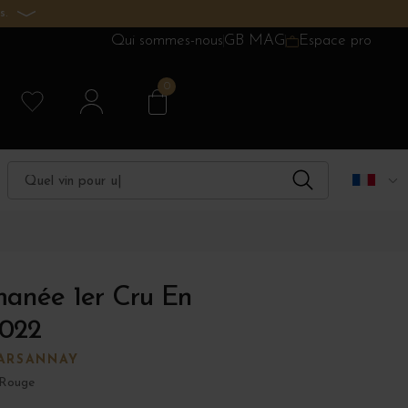
s.
Qui sommes-nous
GB MAG
Espace pro
0
anée 1er Cru En
022
ARSANNAY
 Rouge