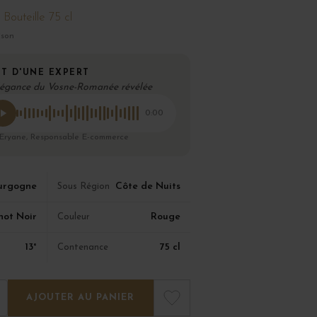
Bouteille 75 cl
ison
T D'UNE EXPERT
légance du Vosne-Romanée révélée
0:00
 Eryane, Responsable E-commerce
urgogne
Côte de Nuits
Sous Région
not Noir
Rouge
Couleur
13°
75 cl
Contenance
AJOUTER AU PANIER