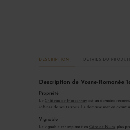
DESCRIPTION
DÉTAILS DU PRODUI
Description de Vosne-Romanée 1
Propriété
Le
Château de Marsannay
est un domaine reconnu 
raffinée de ses terroirs. Le domaine met en avant u
Vignoble
Le vignoble est implanté en
Côte de Nuits
, plus p