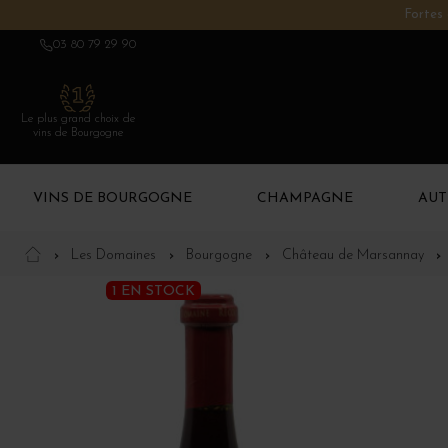
Fortes 
03 80 79 29 90
Le plus grand choix de
vins de Bourgogne
VINS DE BOURGOGNE
CHAMPAGNE
AUT
Les Domaines
Bourgogne
Château de Marsannay
1 EN STOCK