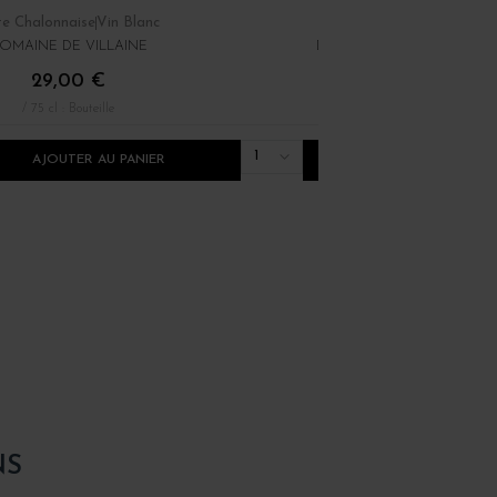
e Chalonnaise
Vin Blanc
Chablisien
Vin Blanc
OMAINE DE VILLAINE
DOMAINE SAMUEL BILLA
29,00 €
29,00 €
/ 75 cl : Bouteille
/ 75 cl : Bouteille
1
AJOUTER AU PANIER
AJOUTER AU PANI
NS