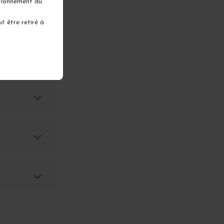
ctionnement du
tes
t être retiré à
nay ?