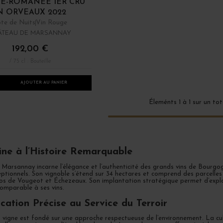
E-ROMANÉE 1ER CRU
N ORVEAUX 2022
te de Nuits
Vin Rouge
ÂTEAU DE MARSANNAY
192,00 €
/ 75 cl : Bouteille
AJOUTER AU PANIER
Éleménts 1 à 1 sur un tot
 rouges de Bourgogne
Nouveauté millésime 2022
Tous les bourgognes
ne à l’Histoire Remarquable
arsannay incarne l’élégance et l’authenticité des grands vins de Bourgogn
ceptionnels. Son vignoble s’étend sur 34 hectares et comprend des parcell
os de Vougeot et Échezeaux. Son implantation stratégique permet d’exploit
omparable à ses vins.
ication Précise au Service du Terroir
a vigne est fondé sur une approche respectueuse de l’environnement. La cu