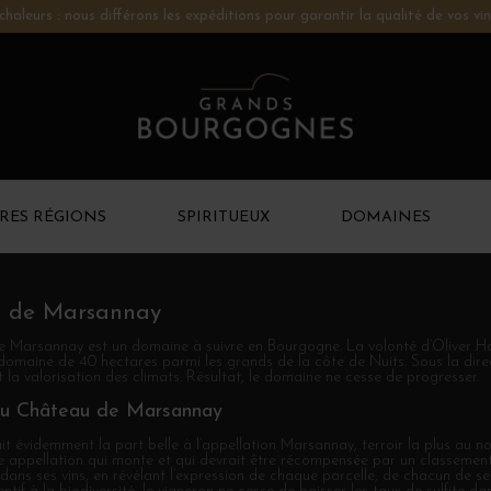
chaleurs : nous différons les expéditions pour garantir la qualité de vos vin
RES RÉGIONS
SPIRITUEUX
DOMAINES
 de Marsannay
 Marsannay est un domaine à suivre en Bourgogne. La volonté d’Oliver Ha
domaine de 40 hectares parmi les grands de la côte de Nuits. Sous la direc
t la valorisation des climats. Résultat, le domaine ne cesse de progresser.
du Château de Marsannay
it évidemment la part belle à l’appellation Marsannay, terroir la plus au
e appellation qui monte et qui devrait être récompensée par un classement 
ans ses vins, en révélant l’expression de chaque parcelle, de chacun de ses