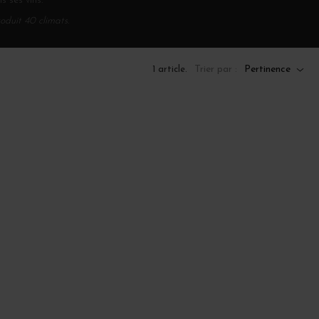
s ses vins.
duit 40 climats.
Trier par :
Pertinence
1 article.