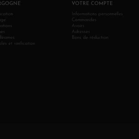
RGOGNE
VOTRE COMPTE
ication
Informations personnelles
age
Commandes
ations
Avoirs
es
Adresses
llésimes
Bons de réduction
les et vinification