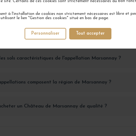
ce site. Certains de ces cookies sont strictement nécessaires au bon fon
nserver un vin Château de Marsannay pour qu'il garde tou
 ?
nt à l'installation de cookies non strictement nécessaires est libre et peu
tilisant le lien "Gestion des cookies" situé en bas de page.
Personnaliser
Tout accepter
les meilleurs accords mets-vins avec un Château de Marsan
les sols caractéristiques de l'appellation Marsannay ?
appellations composent la région de Marsannay ?
 acheter un Château de Marsannay de qualité ?