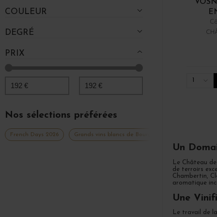
VOSN
COULEUR
E
Cô
DEGRÉ
CH
PRIX
1
192
€
192
€
Nos sélections préférées
French Days 2026
Grands vins blancs de Bourgogne
Grands vins
Un Domai
Le Château de M
de terroirs ex
Chambertin, Cl
aromatique inc
Une Vinif
Le travail de l