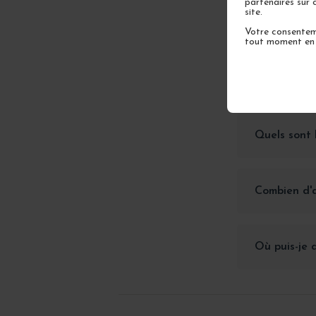
partenaires sur 
Comment co
site.
ses qualités
Votre consenteme
tout moment en u
Quels sont 
Quels sont 
Combien d'
Où puis-je