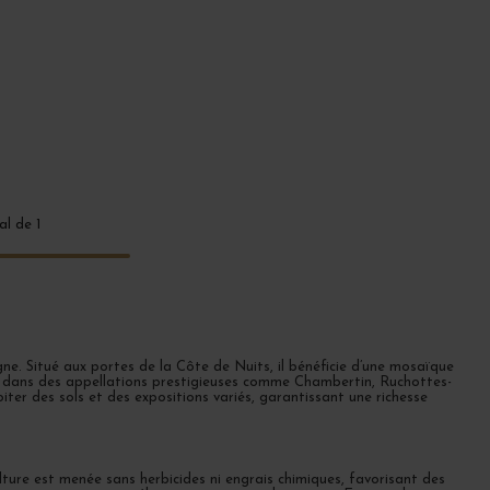
al de 1
 2022
Tous les bourgognes 2023
Vins de Bourgogne 1er cru
Vins
e. Situé aux portes de la Côte de Nuits, il bénéficie d’une mosaïque
es dans des appellations prestigieuses comme Chambertin, Ruchottes-
er des sols et des expositions variés, garantissant une richesse
lture est menée sans herbicides ni engrais chimiques, favorisant des