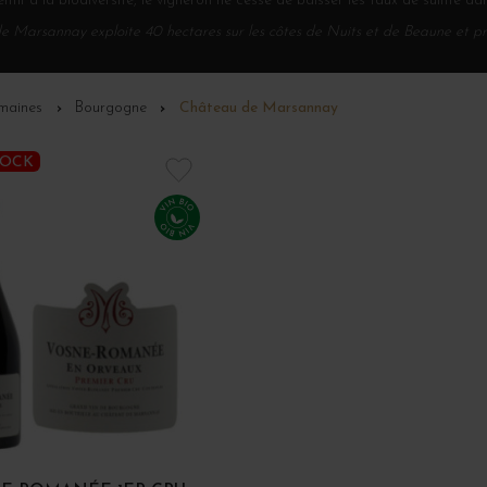
entif à la biodiversité, le vigneron ne cesse de baisser les taux de sulfite dan
 Marsannay exploite 40 hectares sur les côtes de Nuits et de Beaune et pro
maines
Bourgogne
Château de Marsannay
TOCK