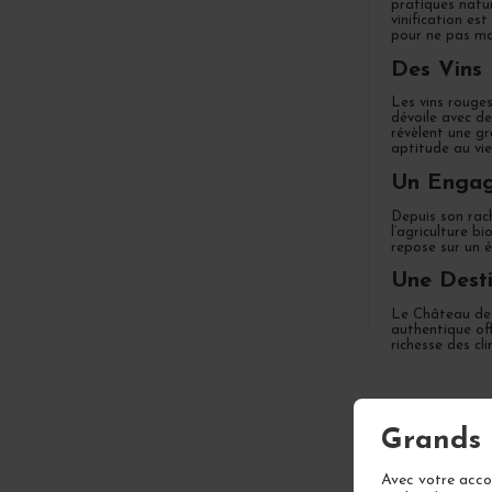
pratiques natur
vinification es
pour ne pas mas
Des Vins 
Les vins rouge
dévoile avec de
révèlent une gr
aptitude au vie
Un Engag
Depuis son rach
l’agriculture b
repose sur un é
Une Desti
Le Château de M
authentique off
richesse des cl
FOIRE A
Grands 
Avec votre accor