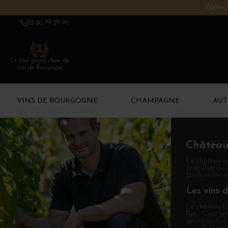
Fortes 
03 80 79 29 90
Le plus grand choix de
vins de Bourgogne
VINS DE BOURGOGNE
CHAMPAGNE
AUT
Château
Le château de
propulser ce 
biodiversité e
Les vins 
Le château fa
Roi… C’est un
gourmandise d