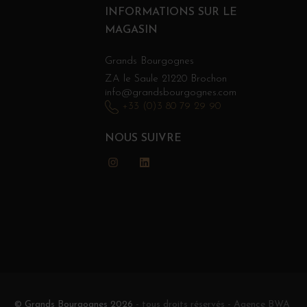
INFORMATIONS SUR LE
MAGASIN
Grands Bourgognes
ZA le Saule 21220 Brochon
info@grandsbourgognes.com
+33 (0)3 80 79 29 90
NOUS SUIVRE
Instagram
LinkedIn
© Grands Bourgognes 2026
- tous droits réservés -
Agence BWA