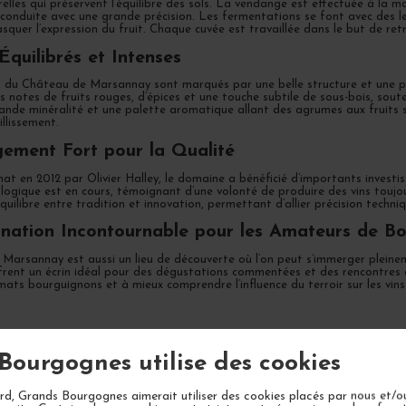
elles qui préservent l’équilibre des sols. La vendange est effectuée à la ma
t conduite avec une grande précision. Les fermentations se font avec des 
quer l’expression du fruit. Chaque cuvée est travaillée dans le but de retra
Équilibrés et Intenses
s du Château de Marsannay sont marqués par une belle structure et une p
s notes de fruits rouges, d’épices et une touche subtile de sous-bois, sout
ande minéralité et une palette aromatique allant des agrumes aux fruits se
illissement.
ement Fort pour la Qualité
at en 2012 par Olivier Halley, le domaine a bénéficié d’importants investi
iologique est en cours, témoignant d’une volonté de produire des vins tou
quilibre entre tradition et innovation, permettant d’allier précision techniq
nation Incontournable pour les Amateurs de B
arsannay est aussi un lieu de découverte où l’on peut s’immerger pleineme
rent un écrin idéal pour des dégustations commentées et des rencontres av
imats bourguignons et à mieux comprendre l’influence du terroir sur les vins 
UX QUESTIONS
Bourgognes utilise des cookies
d, Grands Bourgognes aimerait utiliser des cookies placés par nous et/o