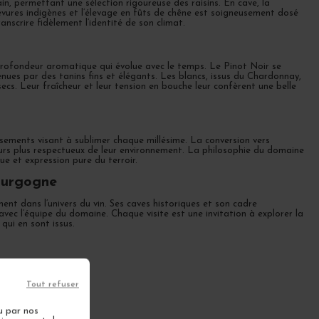
in, permettant une sélection rigoureuse des raisins. En cave, la
levures indigènes et l’élevage en fûts de chêne est soigneusement dosé
nscrire fidèlement l’identité de son climat.
rofondeur aromatique qui évolue avec le temps. Le Pinot Noir se
enues par des tanins fins et élégants. Les blancs, issus du Chardonnay,
cs. Leur fraîcheur et leur tension en bouche leur confèrent une belle
ssements visant à sublimer chaque millésime. La conversion vers
jours plus respectueux de leur environnement. La philosophie du domaine
ue et expression pure du terroir.
ourgogne
nt dans l’univers du vin. Ses caves historiques et son cadre
ec l’équipe du domaine. Chaque visite est une invitation à explorer la
qui en sont issus.
Tout refuser
u par nos