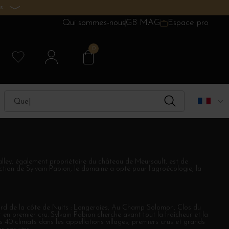
s.
Qui sommes-nous
GB MAG
Espace pro
0
lley, également propriétaire du château de Meursault, est de
tion de Sylvain Pabion, le domaine a opté pour l’agroécologie, la
 nord de la côte de Nuits : Longeroies, Au Champ Solomon, Clos du
en premier cru. Sylvain Pabion cherche avant tout la fraîcheur et la
 40 climats dans les appellations villages, premiers crus et grands