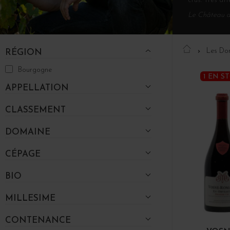
crus. Très att
Le Château de
Les Do
RÉGION
Bourgogne
1 EN S
APPELLATION
CLASSEMENT
DOMAINE
CÉPAGE
BIO
MILLESIME
CONTENANCE