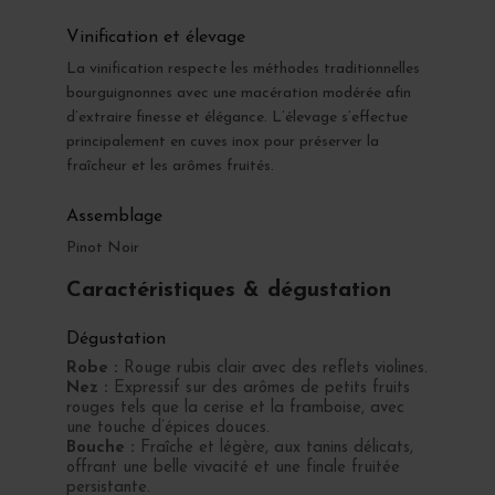
Vinification et élevage
La vinification respecte les méthodes traditionnelles
bourguignonnes avec une macération modérée afin
d’extraire finesse et élégance. L’élevage s’effectue
principalement en cuves inox pour préserver la
fraîcheur et les arômes fruités.
Assemblage
Pinot Noir
Caractéristiques & dégustation
Dégustation
Robe :
Rouge rubis clair avec des reflets violines.
Nez :
Expressif sur des arômes de petits fruits
rouges tels que la cerise et la framboise, avec
une touche d’épices douces.
Bouche :
Fraîche et légère, aux tanins délicats,
offrant une belle vivacité et une finale fruitée
persistante.