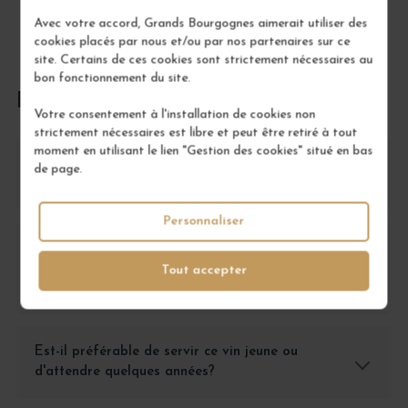
Avec votre accord, Grands Bourgognes aimerait utiliser des
cookies placés par nous et/ou par nos partenaires sur ce
site. Certains de ces cookies sont strictement nécessaires au
bon fonctionnement du site.
FOIRE AUX QUESTIONS
Votre consentement à l'installation de cookies non
strictement nécessaires est libre et peut être retiré à tout
moment en utilisant le lien "Gestion des cookies" situé en bas
Pourquoi choisir ce Bourgogne Pinot Noir "Les
de page.
Blanches" plutôt qu'un autre vin de Bourgogne?
Personnaliser
Dans quel contexte ce vin serait-il plus
apprécié par rapport à un Bourgogne
Tout accepter
classique?
Est-il préférable de servir ce vin jeune ou
d'attendre quelques années?