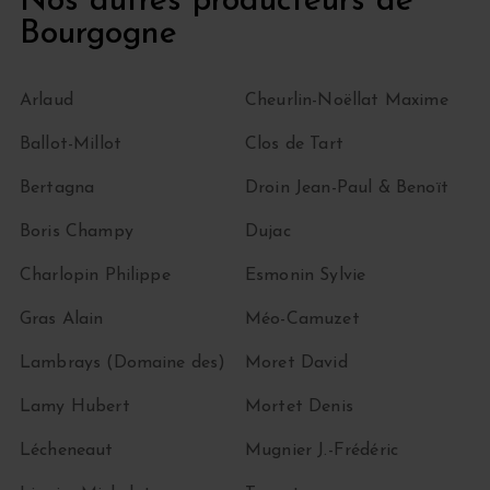
Nos autres producteurs de
Bourgogne
Arlaud
Cheurlin-Noëllat Maxime
Ballot-Millot
Clos de Tart
Bertagna
Droin Jean-Paul & Benoït
Boris Champy
Dujac
Charlopin Philippe
Esmonin Sylvie
Gras Alain
Méo-Camuzet
Lambrays (Domaine des)
Moret David
Lamy Hubert
Mortet Denis
Lécheneaut
Mugnier J.-Frédéric