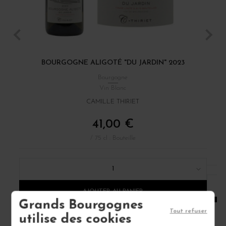
BOURGOGNE ALIGOTÉ "DU JARDIN" 2023
Bourgogne
Vin Blanc
CAMILLE THIRIET
41,00 €
/ 75 cl : Bouteille
1
AJOUTER AU PANIER
Grands Bourgognes
Tout refuser
utilise des cookies