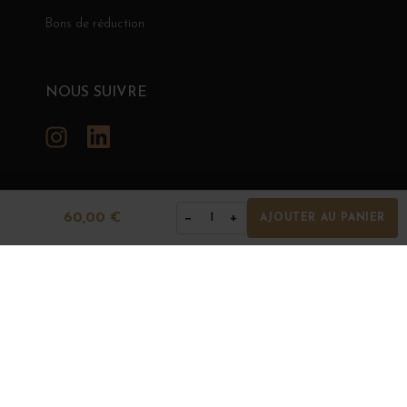
Bons de réduction
NOUS SUIVRE
Instagram
LinkedIn
60,00 €
−
+
1
AJOUTER AU PANIER
GRANDS BOURGOGNES
© Grands Bourgognes 2026
- tous droits réservés -
Agence BWA
La vente d'alcool est strictement interdite aux mineurs.