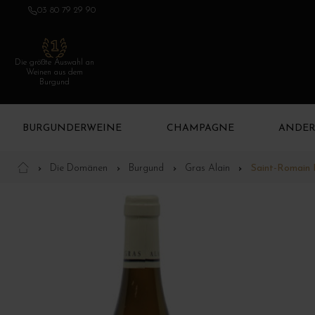
03 80 79 29 90
Die größte Auswahl an
Weinen aus dem
Burgund
BURGUNDERWEINE
CHAMPAGNE
ANDER
Die Domänen
Burgund
Gras Alain
Saint-Romain 