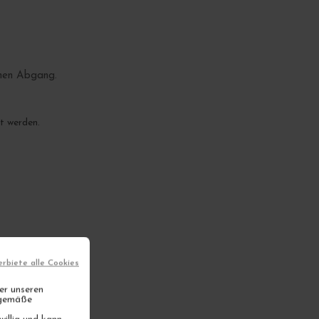
chen Abgang.
t werden.
erbiete alle Cookies
er unseren
gsgemäße