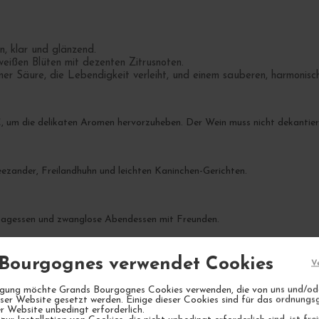
, klar und glänzend.
eißen Blüten mit dezenten Zitrusnoten.
r Säure, die Lebendigkeit verleiht, und einem sauberen, harmonis
, um die delikaten Aromen hervorzuheben. Der Wein muss nicht dekantier
eezander, Freilandhuhn und leichten Kaninchen-Gerichten.
ttagessen und zwanglose Abendessen mit Freunden.
Bourgognes verwendet Cookies
V
ial über die nächsten 5-7 Jahre.
lligung möchte Grands Bourgognes Cookies verwenden, die von uns und/od
eser Website gesetzt werden. Einige dieser Cookies sind für das ordnun
r Website unbedingt erforderlich.