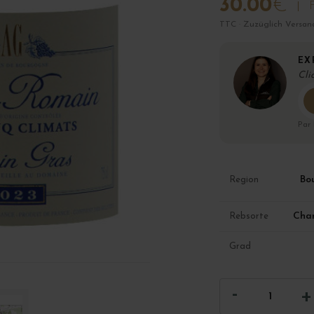
30.00
€
F
TTC · Zuzüglich Versan
EX
Cli
Par
Bo
Region
Cha
Rebsorte
Grad