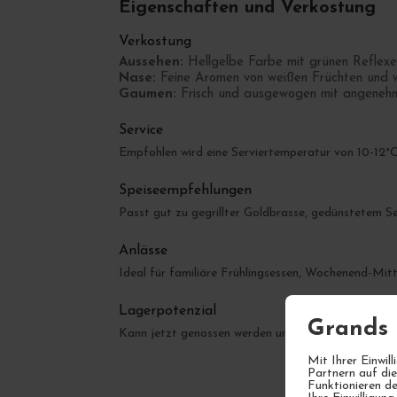
Eigenschaften und Verkostung
Verkostung
Aussehen:
Hellgelbe Farbe mit grünen Reflexen
Nase:
Feine Aromen von weißen Früchten und w
Gaumen:
Frisch und ausgewogen mit angenehme
Service
Empfohlen wird eine Serviertemperatur von 10-12°C
Speiseempfehlungen
Passt gut zu gegrillter Goldbrasse, gedünstetem S
Anlässe
Ideal für familiäre Frühlingsessen, Wochenend-Mi
Lagerpotenzial
Grands 
Kann jetzt genossen werden und bietet Lagerpotenz
Mit Ihrer Einwi
Partnern auf di
Funktionieren de