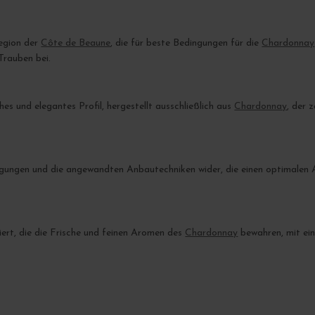
region der
Côte de Beaune
, die für beste Bedingungen für die
Chardonnay
Trauben bei.
es und elegantes Profil, hergestellt ausschließlich aus
Chardonnay
, der 
ngungen und die angewandten Anbautechniken wider, die einen optimalen 
iert, die die Frische und feinen Aromen des
Chardonnay
bewahren, mit ein