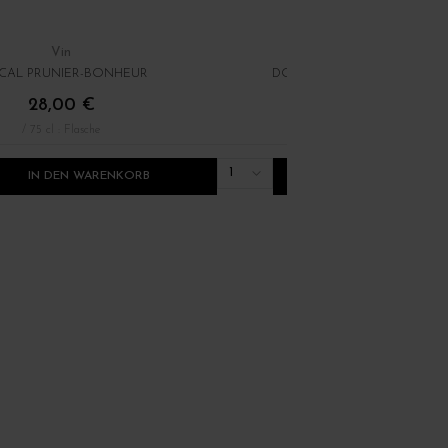
GRÉCHONS 2024
Vin
Vin
CAL PRUNIER-BONHEUR
DOMAINE MARATRAY-DUBRE
28,00 €
34,00 €
/ 75 cl : Flasche
/ 75 cl : Flasche
1
IN DEN WARENKORB
IN DEN WARENKO