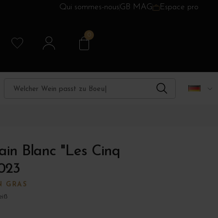
Qui sommes-nous
GB MAG
Espace pro
0
ain Blanc "Les Cinq
023
N GRAS
iß