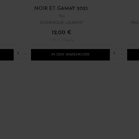
NOIR ET GAMAY 2023
Vin
DOMINIQUE LAURENT
PAS
12,00 €
/ 75 cl : Flasche
1
1
IN DEN WARENKORB