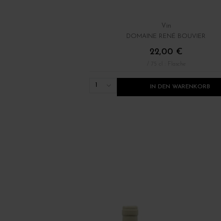
Vin
DOMAINE RENÉ BOUVIER
22,00 €
/ 75 cl : Flasche
1
IN DEN WARENKORB