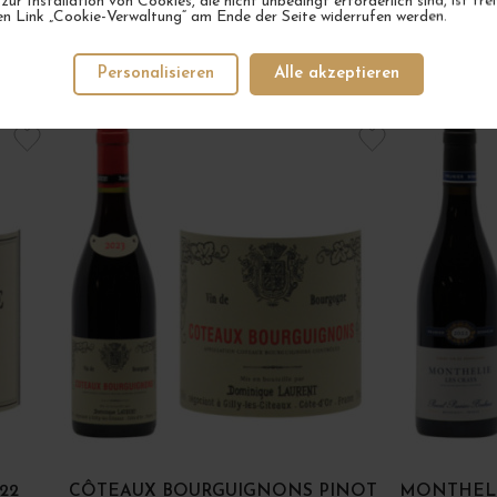
 zur Installation von Cookies, die nicht unbedingt erforderlich sind, ist fre
en Link „Cookie-Verwaltung“ am Ende der Seite widerrufen werden.
Personalisieren
Alle akzeptieren
IHR NÄCHSTER FAVORIT
22
CÔTEAUX BOURGUIGNONS PINOT
MONTHELI