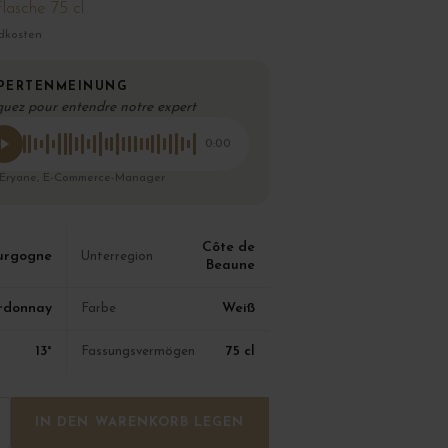
lasche 75 cl
dkosten
PERTENMEINUNG
quez pour entendre notre expert
0:00
 Eryane, E-Commerce-Manager
Côte de
urgogne
Unterregion
Beaune
rdonnay
Weiß
Farbe
13°
75 cl
Fassungsvermögen
IN DEN WARENKORB LEGEN