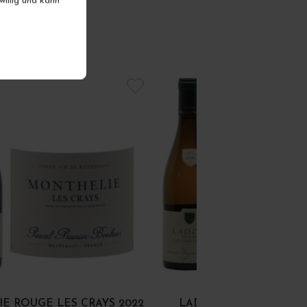
iwillig und kann
E ROUGE LES CRAYS 2022
LADOIX 1ER CRU BLAN