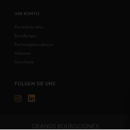
IHR KONTO
Persönliche Infos
Bestellungen
Rechnungskorrekturen
Adressen
Gutscheine
FOLGEN SIE UNS
Instagram
LinkedIn
GRANDS BOURGOGNES