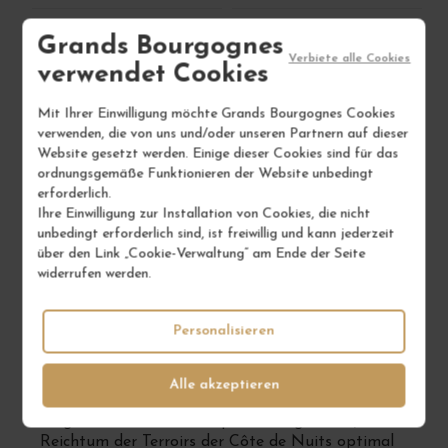
Grands Bourgognes
1
1
Verbiete alle Cookies
verwendet Cookies
IN DEN WARENKORB
IN DEN WARENKORB
Mit Ihrer Einwilligung möchte Grands Bourgognes Cookies
verwenden, die von uns und/oder unseren Partnern auf dieser
Showing 1 - 12 of 12 items
Website gesetzt werden. Einige dieser Cookies sind für das
ordnungsgemäße Funktionieren der Website unbedingt
erforderlich.
Ihre Einwilligung zur Installation von Cookies, die nicht
unbedingt erforderlich sind, ist freiwillig und kann jederzeit
über den Link „Cookie-Verwaltung“ am Ende der Seite
Was ist die Geschichte der Domaine
widerrufen werden.
Arlaud?
Die 1942 in Morey-Saint-Denis gegründete
Personalisieren
Domaine Arlaud ist ein Familienbetrieb, der heute
von Cyprien Arlaud geleitet wird. Dank eines
naturverbundenen Ansatzes ist das Weingut seit
Alle akzeptieren
2014 vollständig auf biodynamischen Anbau
umgestellt. Diese Philosophie ermöglicht es, den
Reichtum der Terroirs der Côte de Nuits optimal