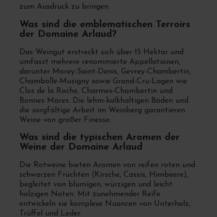
zum Ausdruck zu bringen.
Was sind die emblematischen Terroirs
der Domaine Arlaud?
Das Weingut erstreckt sich über 15 Hektar und
umfasst mehrere renommierte Appellationen,
darunter Morey-Saint-Denis, Gevrey-Chambertin,
Chambolle-Musigny sowie Grand-Cru-Lagen wie
Clos de la Roche, Charmes-Chambertin und
Bonnes Mares. Die lehm-kalkhaltigen Böden und
die sorgfältige Arbeit im Weinberg garantieren
Weine von großer Finesse.
Was sind die typischen Aromen der
Weine der Domaine Arlaud
Die Rotweine bieten Aromen von reifen roten und
schwarzen Früchten (Kirsche, Cassis, Himbeere),
begleitet von blumigen, würzigen und leicht
holzigen Noten. Mit zunehmender Reife
entwickeln sie komplexe Nuancen von Unterholz,
Trüffel und Leder.